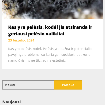
Kas yra pelėsis, kodėl jis atsiranda ir
geriausi pelėsio valikliai
23 birželio, 2024
Kas yra pelėsis kodėl. Pelėsis yra dažna ir potencialiai
pavojinga problema, su kuria gali susidurti bet kuris
namų ūkis. Jis ne tik gadina estetinį…
Ieškoti:
Naujausi