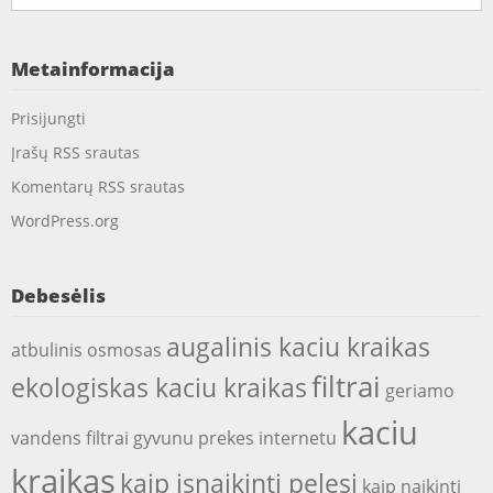
Metainformacija
Prisijungti
Įrašų RSS srautas
Komentarų RSS srautas
WordPress.org
Debesėlis
augalinis kaciu kraikas
atbulinis osmosas
filtrai
ekologiskas kaciu kraikas
geriamo
kaciu
vandens filtrai
gyvunu prekes internetu
kraikas
kaip isnaikinti pelesi
kaip naikinti