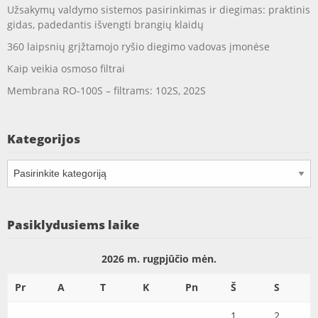
Užsakymų valdymo sistemos pasirinkimas ir diegimas: praktinis
gidas, padedantis išvengti brangių klaidų
360 laipsnių grįžtamojo ryšio diegimo vadovas įmonėse
Kaip veikia osmoso filtrai
Membrana RO-100S – filtrams: 102S, 202S
Kategorijos
Kategorijos
Pasiklydusiems laike
2026 m. rugpjūčio mėn.
Pr
A
T
K
Pn
Š
S
1
2