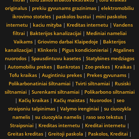
originalus
|
prekiu gyvunams grazinimas
|
elektromobiliu
ikrovimo stoteles
|
paskolos bustui
|
mini paskolos
internetu
|
kaciu mityba
|
Kreditas internetu
|
Vandens
filtrai
|
Bakterijos kanalizacijai
|
Mediniai nameliai
Vaikams
|
Griovimo darbai Klaipedoje
|
Bakterijos
kanalizacijai
|
Klinkeris
|
Pigus kondicionieriai
|
Atgalines
nuorodos
|
Spausdintuvu kasetes
|
Statybines medziagos
|
Automobiliu prekes
|
Bankrotas
|
Zoo prekes
|
Kraikas
|
Tofu kraikas
|
Augintiniu prekes
|
Prekes gyvunams
|
Polikarbonatiniai šiltnamiai
|
Tvirti siltnamiai
|
Rusiski
siltnamiai
|
Surenkami siltnamiai
|
Polikarbono siltnamiai
|
Kačių kraikas
|
Kačių maistas
|
Nuorodos
|
seo
straipsniu talpinimas
|
Valymo irenginiai
|
su ciuozykla
namelis
|
su ciuozykla namelis
|
raso seo tekstus
|
Straipsniai
|
Kreditas internetu
|
Kreditai internetu
|
Greitas kreditas
|
Greitoji paskola
|
Paskolos, Kreditai
|