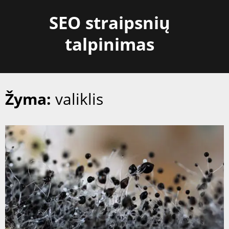
Skip
SEO straipsnių
to
content
talpinimas
Žyma:
valiklis