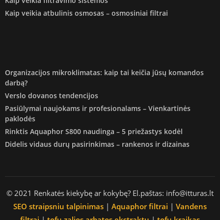
Kaip veikia filtravimo sistemos
Kaip veikia atbulinis osmosas – osmosiniai filtrai
Organizacijos mikroklimatas: kaip tai keičia jūsų komandos
darbą?
Verslo dovanos tendencijos
Pasiūlymai naujokams ir profesionalams – Vienkartinės
paklodės
Rinktis Aquaphor S800 naudinga – 5 priežastys kodėl
Didelis vidaus durų pasirinkimas – rankenos ir dizainas
© 2021 Renkatės kiekybę ar kokybę? El.paštas: info@itturas.lt
SEO straipsniu talpinimas
|
Aquaphor filtrai
|
Vandens
filtrai
|
tofu zalios arbatos ekstraktu
|
tofu kraikas