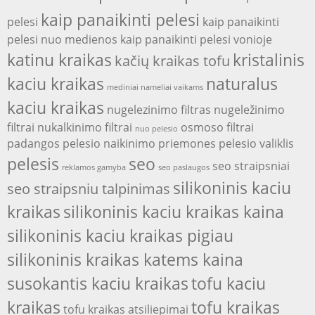
kaip panaikinti pelesi
pelesi
kaip panaikinti
pelesi nuo medienos
kaip panaikinti pelesi vonioje
katinu kraikas
kristalinis
kačių kraikas tofu
kaciu kraikas
naturalus
mediniai nameliai vaikams
kaciu kraikas
nugelezinimo filtras
nugeležinimo
filtrai
nukalkinimo filtrai
osmoso filtrai
nuo pelesio
padangos
pelesio naikinimo priemones
pelesio valiklis
pelesis
seo
seo straipsniai
reklamos gamyba
seo paslaugos
silikoninis kaciu
seo straipsniu talpinimas
kraikas
silikoninis kaciu kraikas kaina
silikoninis kaciu kraikas pigiau
silikoninis kraikas katems kaina
susokantis kaciu kraikas
tofu kaciu
kraikas
tofu kraikas
tofu kraikas atsiliepimai