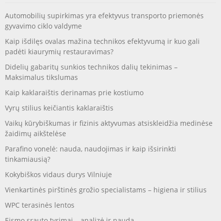
Automobilių supirkimas yra efektyvus transporto priemonės
gyvavimo ciklo valdyme
Kaip išdilęs ovalas mažina technikos efektyvumą ir kuo gali
padėti kiaurymių restauravimas?
Didelių gabaritų sunkios technikos dalių tekinimas –
Maksimalus tikslumas
Kaip kaklaraištis derinamas prie kostiumo
Vyrų stilius keičiantis kaklaraištis
Vaikų kūrybiškumas ir fizinis aktyvumas atsiskleidžia medinėse
žaidimų aikštelėse
Parafino vonelė: nauda, naudojimas ir kaip išsirinkti
tinkamiausią?
Kokybiškos vidaus durys Vilniuje
Vienkartinės pirštinės grožio specialistams – higiena ir stilius
WPC terasinės lentos
Eismo srauto tyrimai – analizė ir nauda