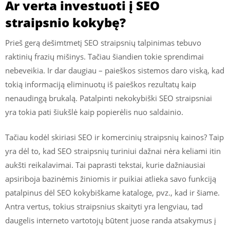
Ar verta investuoti į SEO
straipsnio kokybę?
Prieš gerą dešimtmetį SEO straipsnių talpinimas tebuvo
raktinių frazių mišinys. Tačiau šiandien tokie sprendimai
nebeveikia. Ir dar daugiau – paieškos sistemos daro viską, kad
tokią informaciją eliminuotų iš paieškos rezultatų kaip
nenaudingą brukalą. Patalpinti nekokybiški SEO straipsniai
yra tokia pati šiukšlė kaip popierėlis nuo saldainio.
Tačiau kodėl skiriasi SEO ir komercinių straipsnių kainos? Taip
yra dėl to, kad SEO straipsnių turiniui dažnai nėra keliami itin
aukšti reikalavimai. Tai paprasti tekstai, kurie dažniausiai
apsiriboja bazinėmis žiniomis ir puikiai atlieka savo funkciją
patalpinus dėl SEO kokybiškame kataloge, pvz., kad ir šiame.
Antra vertus, tokius straipsnius skaityti yra lengviau, tad
daugelis interneto vartotojų būtent juose randa atsakymus į