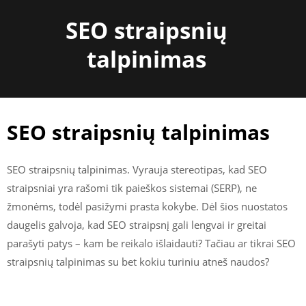
Skip
SEO straipsnių
to
content
talpinimas
SEO straipsnių talpinimas
SEO straipsnių talpinimas. Vyrauja stereotipas, kad SEO
straipsniai yra rašomi tik paieškos sistemai (SERP), ne
žmonėms, todėl pasižymi prasta kokybe. Dėl šios nuostatos
daugelis galvoja, kad SEO straipsnį gali lengvai ir greitai
parašyti patys – kam be reikalo išlaidauti? Tačiau ar tikrai SEO
straipsnių talpinimas su bet kokiu turiniu atneš naudos?