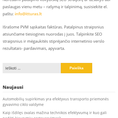
paslaugas vienu metu – rašymą ir talpinimą, susisiekite el.
paštu:
info@itturas.lt
Išrašome PVM sąskaitas faktūras. Patalpinus straipsnius
atsiunčiame tiesiogines nuorodas į juos. Talpinkite SEO
straipsnius ir mėgaukitės stiprėjančio internetinio verslo
rezultatais- pardavimais, apyvarta.
Ieškoti:
Naujausi
Automobilių supirkimas yra efektyvus transporto priemonės
gyvavimo ciklo valdyme
Kaip išdilęs ovalas mažina technikos efektyvumą ir kuo gali