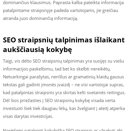
dominančius klausimus. Paprasta kalba pateikta informacija
patalpintame straipsnyje padeda vartotojams, jie greičiau
atranda juos dominančią informaciją.
SEO straipsnių talpinimas išlaikant
aukščiausią kokybę
Taigi, vis dėlto SEO straipsnių talpinimas yra susijęs su viešu
informacijos paskelbimu, tad bet ko skelbti nereikėtų.
Netvarkingai parašytas, nerišlus ar gramatinių klaidų gausus
tekstas gali gadinti įmonės įvaizdį – ne visi vartotojai supras,
kad patalpintas straipsnis yra skirtas kelti svetainės reitingus.
Dėl šios priežasties į SEO straipsnių kokybę visada verta
investuoti šiek tiek daugiau lėšų, kas žvelgiant į ateitį atperka
visas darytas investicijas.
Norėdami patalpinti kokybišką SEO straipsnį ar užsakyti abi