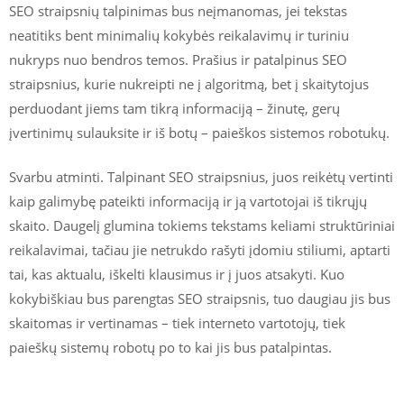
SEO straipsnių talpinimas bus neįmanomas, jei tekstas
neatitiks bent minimalių kokybės reikalavimų ir turiniu
nukryps nuo bendros temos. Prašius ir patalpinus SEO
straipsnius, kurie nukreipti ne į algoritmą, bet į skaitytojus
perduodant jiems tam tikrą informaciją – žinutę, gerų
įvertinimų sulauksite ir iš botų – paieškos sistemos robotukų.
Svarbu atminti. Talpinant SEO straipsnius, juos reikėtų vertinti
kaip galimybę pateikti informaciją ir ją vartotojai iš tikrųjų
skaito. Daugelį glumina tokiems tekstams keliami struktūriniai
reikalavimai, tačiau jie netrukdo rašyti įdomiu stiliumi, aptarti
tai, kas aktualu, iškelti klausimus ir į juos atsakyti. Kuo
kokybiškiau bus parengtas SEO straipsnis, tuo daugiau jis bus
skaitomas ir vertinamas – tiek interneto vartotojų, tiek
paieškų sistemų robotų po to kai jis bus patalpintas.