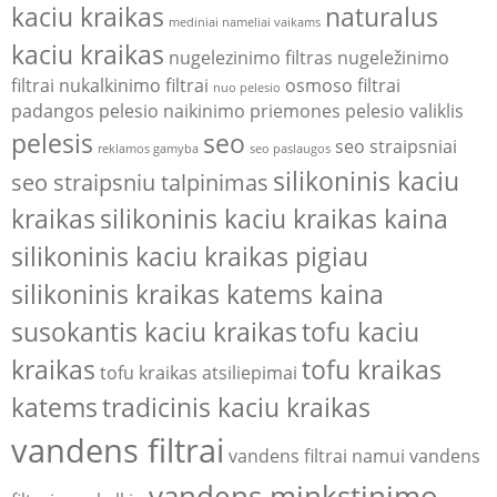
kaciu kraikas
naturalus
mediniai nameliai vaikams
kaciu kraikas
nugelezinimo filtras
nugeležinimo
filtrai
nukalkinimo filtrai
osmoso filtrai
nuo pelesio
padangos
pelesio naikinimo priemones
pelesio valiklis
pelesis
seo
seo straipsniai
reklamos gamyba
seo paslaugos
silikoninis kaciu
seo straipsniu talpinimas
kraikas
silikoninis kaciu kraikas kaina
silikoninis kaciu kraikas pigiau
silikoninis kraikas katems kaina
susokantis kaciu kraikas
tofu kaciu
kraikas
tofu kraikas
tofu kraikas atsiliepimai
katems
tradicinis kaciu kraikas
vandens filtrai
vandens filtrai namui
vandens
vandens minkstinimo