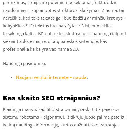
parinkimas, straipsnio potemių nuoseklumas, raktažodžių
naudojimas ir suplanuotos struktūros išlaikymas. Žinoma, tai
nereiškia, kad toks tekstas gali būti žodžių ar minčių kratinys –
kokybiškas SEO tekstas bus parašytas rišliai, nuosekliai,
taisyklinga kalba. Būtent tokius straipsnius ir naudinga talpinti
siekiant aukštesnių rezultatų paieškos sistemoje, kas
profesionalia kalba yra vadinama SEO.
Naudinga pasidomėti:
Naujam verslui internete – nauda
;
Kas skaito SEO straipsnius?
Klaidinga manyti, kad SEO straipsniai yra skirti tik paieškos
sistemų robotams – algoritmui. Iš tikrųjų juose galima pateikti
įvairią naudingą informaciją, kurios dažnai ieško vartotojai.