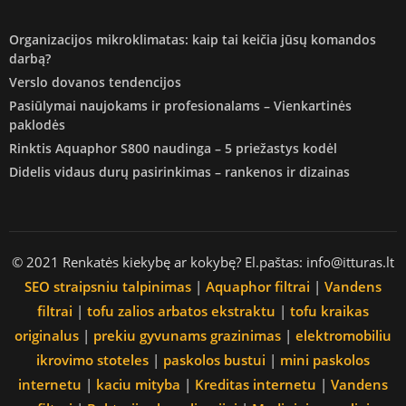
Organizacijos mikroklimatas: kaip tai keičia jūsų komandos
darbą?
Verslo dovanos tendencijos
Pasiūlymai naujokams ir profesionalams – Vienkartinės
paklodės
Rinktis Aquaphor S800 naudinga – 5 priežastys kodėl
Didelis vidaus durų pasirinkimas – rankenos ir dizainas
© 2021 Renkatės kiekybę ar kokybę? El.paštas: info@itturas.lt
SEO straipsniu talpinimas
|
Aquaphor filtrai
|
Vandens
filtrai
|
tofu zalios arbatos ekstraktu
|
tofu kraikas
originalus
|
prekiu gyvunams grazinimas
|
elektromobiliu
ikrovimo stoteles
|
paskolos bustui
|
mini paskolos
internetu
|
kaciu mityba
|
Kreditas internetu
|
Vandens