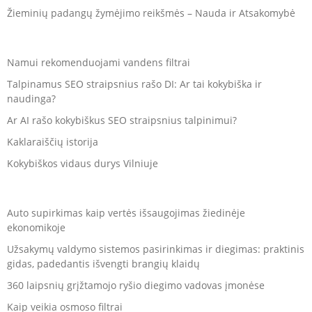
Žieminių padangų žymėjimo reikšmės – Nauda ir Atsakomybė
Namui rekomenduojami vandens filtrai
Talpinamus SEO straipsnius rašo DI: Ar tai kokybiška ir
naudinga?
Ar AI rašo kokybiškus SEO straipsnius talpinimui?
Kaklaraiščių istorija
Kokybiškos vidaus durys Vilniuje
Auto supirkimas kaip vertės išsaugojimas žiedinėje
ekonomikoje
Užsakymų valdymo sistemos pasirinkimas ir diegimas: praktinis
gidas, padedantis išvengti brangių klaidų
360 laipsnių grįžtamojo ryšio diegimo vadovas įmonėse
Kaip veikia osmoso filtrai