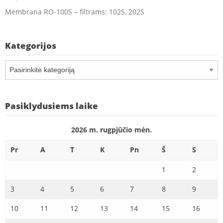
Membrana RO-100S – filtrams: 102S, 202S
Kategorijos
Kategorijos
Pasiklydusiems laike
2026 m. rugpjūčio mėn.
Pr
A
T
K
Pn
Š
S
1
2
3
4
5
6
7
8
9
10
11
12
13
14
15
16