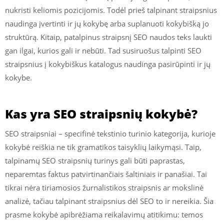
nukristi keliomis pozicijomis. Todėl prieš talpinant straipsnius
naudinga įvertinti ir jų kokybę arba suplanuoti kokybišką jo
struktūrą. Kitaip, patalpinus straipsnį SEO naudos teks laukti
gan ilgai, kurios gali ir nebūti. Tad susiruošus talpinti SEO
straipsnius į kokybiškus katalogus naudinga pasirūpinti ir jų
kokybe.
Kas yra SEO straipsnių kokybė?
SEO straipsniai – specifinė tekstinio turinio kategorija, kurioje
kokybė reiškia ne tik gramatikos taisyklių laikymąsi. Taip,
talpinamų SEO straipsnių turinys gali būti paprastas,
neparemtas faktus patvirtinančiais šaltiniais ir panašiai. Tai
tikrai nėra tiriamosios žurnalistikos straipsnis ar mokslinė
analizė, tačiau talpinant straipsnius dėl SEO to ir nereikia. Šia
prasme kokybė apibrėžiama reikalavimų atitikimu: temos