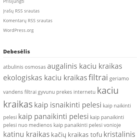
Prisijungti
Įrašų RSS srautas
Komentarų RSS srautas
WordPress.org
Debesėlis
augalinis kaciu kraikas
atbulinis osmosas
filtrai
ekologiskas kaciu kraikas
geriamo
kaciu
vandens filtrai
gyvunu prekes internetu
kraikas
kaip isnaikinti pelesi
kaip naikinti
kaip panaikinti pelesi
pelesi
kaip panaikinti
pelesi nuo medienos
kaip panaikinti pelesi vonioje
katinu kraikas
kristalinis
kačių kraikas tofu