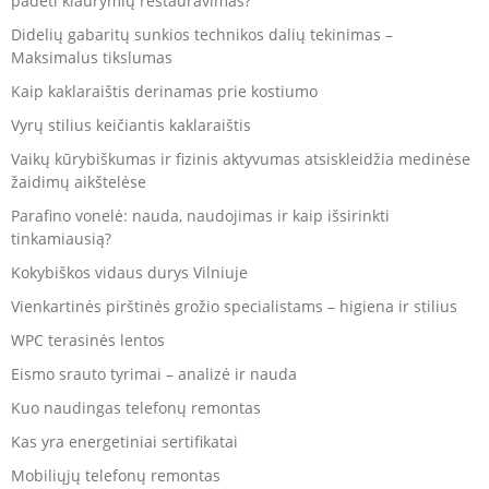
padėti kiaurymių restauravimas?
Didelių gabaritų sunkios technikos dalių tekinimas –
Maksimalus tikslumas
Kaip kaklaraištis derinamas prie kostiumo
Vyrų stilius keičiantis kaklaraištis
Vaikų kūrybiškumas ir fizinis aktyvumas atsiskleidžia medinėse
žaidimų aikštelėse
Parafino vonelė: nauda, naudojimas ir kaip išsirinkti
tinkamiausią?
Kokybiškos vidaus durys Vilniuje
Vienkartinės pirštinės grožio specialistams – higiena ir stilius
WPC terasinės lentos
Eismo srauto tyrimai – analizė ir nauda
Kuo naudingas telefonų remontas
Kas yra energetiniai sertifikatai
Mobiliųjų telefonų remontas