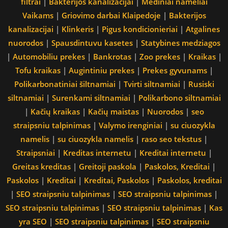
filtrai
|
Bakterijos kanalizacijai
|
Mediniai nameliai
Vaikams
|
Griovimo darbai Klaipedoje
|
Bakterijos
kanalizacijai
|
Klinkeris
|
Pigus kondicionieriai
|
Atgalines
nuorodos
|
Spausdintuvu kasetes
|
Statybines medziagos
|
Automobiliu prekes
|
Bankrotas
|
Zoo prekes
|
Kraikas
|
Tofu kraikas
|
Augintiniu prekes
|
Prekes gyvunams
|
Polikarbonatiniai šiltnamiai
|
Tvirti siltnamiai
|
Rusiski
siltnamiai
|
Surenkami siltnamiai
|
Polikarbono siltnamiai
|
Kačių kraikas
|
Kačių maistas
|
Nuorodos
|
seo
straipsniu talpinimas
|
Valymo irenginiai
|
su ciuozykla
namelis
|
su ciuozykla namelis
|
raso seo tekstus
|
Straipsniai
|
Kreditas internetu
|
Kreditai internetu
|
Greitas kreditas
|
Greitoji paskola
|
Paskolos, Kreditai
|
Paskolos
|
Kreditai
|
Kreditai, Paskolos
|
Paskolos, kreditai
|
SEO straipsniu talpinimas
|
SEO straipsniu talpinimas
|
SEO straipsniu talpinimas
|
SEO straipsniu talpinimas
|
Kas
yra SEO
|
SEO straipsniu talpinimas
|
SEO straipsniu