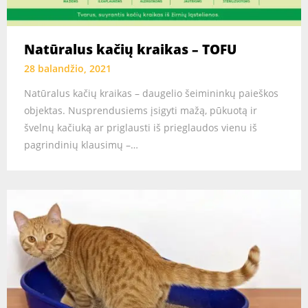
Natūralus kačių kraikas – TOFU
28 balandžio, 2021
Natūralus kačių kraikas – daugelio šeimininkų paieškos
objektas. Nusprendusiems įsigyti mažą, pūkuotą ir
švelnų kačiuką ar priglausti iš prieglaudos vienu iš
pagrindinių klausimų –…