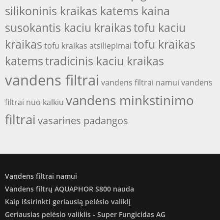
silikoninis kraikas katems kaina
susokantis kaciu kraikas
tofu kaciu
kraikas
tofu kraikas
tofu kraikas atsiliepimai
katems
tradicinis kaciu kraikas
vandens filtrai
vandens filtrai namui
vandens
vandens minkstinimo
filtrai nuo kalkiu
filtrai
vasarines padangos
Vandens filtrai namui
Vandens filtrų AQUAPHOR S800 nauda
Kaip išsirinkti geriausią pelėsio valiklį
Geriausias pelėsio valiklis - Super Fungicidas AG