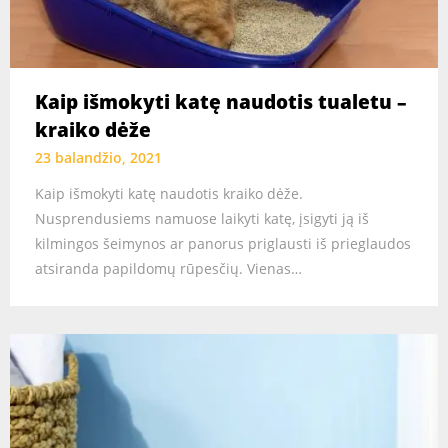
Kaip išmokyti katę naudotis tualetu –
kraiko dėže
23 balandžio, 2021
Kaip išmokyti katę naudotis kraiko dėže.
Nusprendusiems namuose laikyti katę, įsigyti ją iš
kilmingos šeimynos ar panorus priglausti iš prieglaudos
atsiranda papildomų rūpesčių. Vienas…