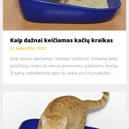
Kaip dažnai keičiamas kačių kraikas
20 balandžio, 2021
Kaip dažnai keičiamas. Siekiant užtikrinti tinkamą katės
priežiūrą, reikės ne vienos priemonės, įskaitant ir kraiką.
Šį kartą nekalbėsime apie tai, kokia yra šio produkto…