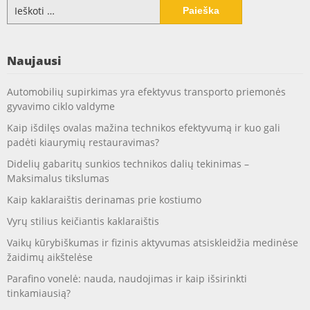
Ieškoti:
Naujausi
Automobilių supirkimas yra efektyvus transporto priemonės
gyvavimo ciklo valdyme
Kaip išdilęs ovalas mažina technikos efektyvumą ir kuo gali
padėti kiaurymių restauravimas?
Didelių gabaritų sunkios technikos dalių tekinimas –
Maksimalus tikslumas
Kaip kaklaraištis derinamas prie kostiumo
Vyrų stilius keičiantis kaklaraištis
Vaikų kūrybiškumas ir fizinis aktyvumas atsiskleidžia medinėse
žaidimų aikštelėse
Parafino vonelė: nauda, naudojimas ir kaip išsirinkti
tinkamiausią?