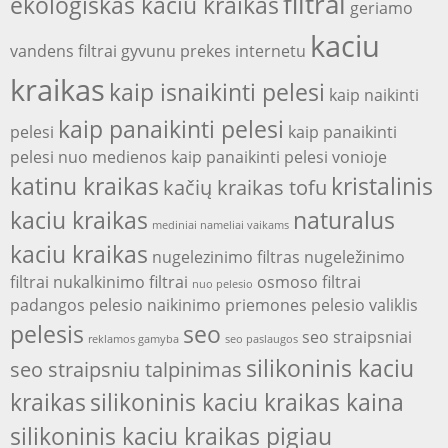
filtrai
ekologiskas kaciu kraikas
geriamo
kaciu
vandens filtrai
gyvunu prekes internetu
kraikas
kaip isnaikinti pelesi
kaip naikinti
kaip panaikinti pelesi
pelesi
kaip panaikinti
pelesi nuo medienos
kaip panaikinti pelesi vonioje
katinu kraikas
kristalinis
kačių kraikas tofu
kaciu kraikas
naturalus
mediniai nameliai vaikams
kaciu kraikas
nugelezinimo filtras
nugeležinimo
filtrai
nukalkinimo filtrai
osmoso filtrai
nuo pelesio
padangos
pelesio naikinimo priemones
pelesio valiklis
pelesis
seo
seo straipsniai
reklamos gamyba
seo paslaugos
silikoninis kaciu
seo straipsniu talpinimas
kraikas
silikoninis kaciu kraikas kaina
silikoninis kaciu kraikas pigiau