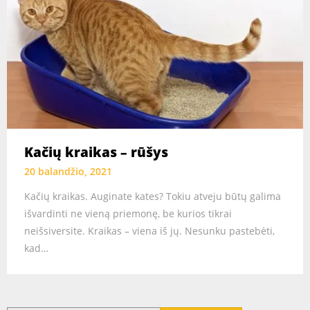
Kačių kraikas – rūšys
20 balandžio, 2021
Kačių kraikas. Auginate kates? Tokiu atveju būtų galima
išvardinti ne vieną priemonę, be kurios tikrai
neišsiversite. Kraikas – viena iš jų. Nesunku pastebėti,
kad…