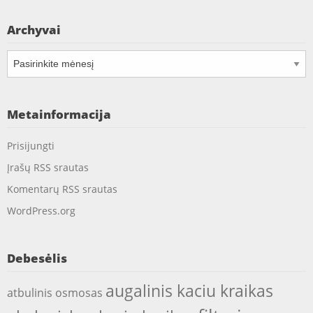
Archyvai
Archyvai
Metainformacija
Prisijungti
Įrašų RSS srautas
Komentarų RSS srautas
WordPress.org
Debesėlis
augalinis kaciu kraikas
atbulinis osmosas