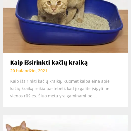
Kaip išsirinkti kačių kraiką
20 balandžio, 2021
Kaip išsirinkti kačių kraiką. Kuomet kalba eina apie
kačių kraiką reikia pastebėti, kad jo galite įsigyti ne
vienos rūšies. Šiuo metu yra gaminami bei…