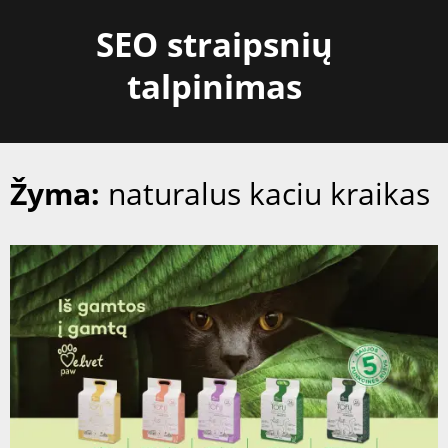
Skip
SEO straipsnių
to
content
talpinimas
Žyma:
naturalus kaciu kraikas