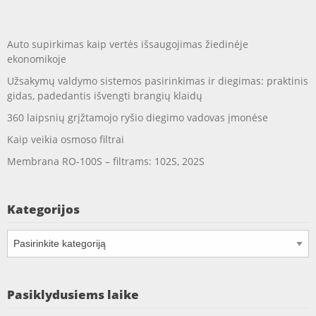
Auto supirkimas kaip vertės išsaugojimas žiedinėje
ekonomikoje
Užsakymų valdymo sistemos pasirinkimas ir diegimas: praktinis
gidas, padedantis išvengti brangių klaidų
360 laipsnių grįžtamojo ryšio diegimo vadovas įmonėse
Kaip veikia osmoso filtrai
Membrana RO-100S – filtrams: 102S, 202S
Kategorijos
Kategorijos
Pasiklydusiems laike