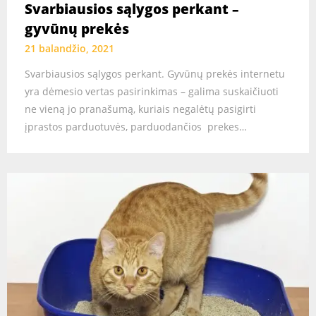
Svarbiausios sąlygos perkant –
gyvūnų prekės
21 balandžio, 2021
Svarbiausios sąlygos perkant. Gyvūnų prekės internetu
yra dėmesio vertas pasirinkimas – galima suskaičiuoti
ne vieną jo pranašumą, kuriais negalėtų pasigirti
įprastos parduotuvės, parduodančios prekes…