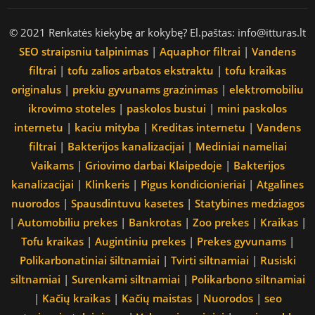
© 2021 Renkatės kiekybę ar kokybę? El.paštas: info@itturas.lt
SEO straipsniu talpinimas
|
Aquaphor filtrai
|
Vandens
filtrai
|
tofu zalios arbatos ekstraktu
|
tofu kraikas
originalus
|
prekiu gyvunams grazinimas
|
elektromobiliu
ikrovimo stoteles
|
paskolos bustui
|
mini paskolos
internetu
|
kaciu mityba
|
Kreditas internetu
|
Vandens
filtrai
|
Bakterijos kanalizacijai
|
Mediniai nameliai
Vaikams
|
Griovimo darbai Klaipedoje
|
Bakterijos
kanalizacijai
|
Klinkeris
|
Pigus kondicionieriai
|
Atgalines
nuorodos
|
Spausdintuvu kasetes
|
Statybines medziagos
|
Automobiliu prekes
|
Bankrotas
|
Zoo prekes
|
Kraikas
|
Tofu kraikas
|
Augintiniu prekes
|
Prekes gyvunams
|
Polikarbonatiniai šiltnamiai
|
Tvirti siltnamiai
|
Rusiski
siltnamiai
|
Surenkami siltnamiai
|
Polikarbono siltnamiai
|
Kačių kraikas
|
Kačių maistas
|
Nuorodos
|
seo