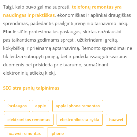
Taigi, kaip buvo galima suprasti,
telefonų remontas yra
naudingas ir praktiškas
, ekonomiškas ir aplinkai draugiškas
sprendimas, padedantis prailginti įrenginio tarnavimo laiką.
Efix.lt
siūlo profesionalias paslaugas, skirtas dažniausiai
pasitaikantiems gedimams spręsti, užtikrindami greitą,
kokybišką ir prieinamą aptarnavimą. Remonto sprendimai ne
tik leidžia sutaupyti pinigų, bet ir padeda išsaugoti svarbius
duomenis bei prisideda prie tvarumo, sumažinant
elektroninių atliekų kiekį.
SEO straipsnių talpinimas
Paslaugos
apple
apple iphone remontas
elektronikos remontas
elektronikos taisykla
huawei
huawei remontas
iphone