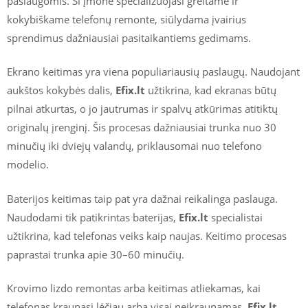
paslaugomis. Ši įmonė specializuojasi greitame ir
kokybiškame telefonų remonte, siūlydama įvairius
sprendimus dažniausiai pasitaikantiems gedimams.
Ekrano keitimas yra viena populiariausių paslaugų. Naudojant
aukštos kokybės dalis,
Efix.lt
užtikrina, kad ekranas būtų
pilnai atkurtas, o jo jautrumas ir spalvų atkūrimas atitiktų
originalų įrenginį. Šis procesas dažniausiai trunka nuo 30
minučių iki dviejų valandų, priklausomai nuo telefono
modelio.
Baterijos keitimas taip pat yra dažnai reikalinga paslauga.
Naudodami tik patikrintas baterijas,
Efix.lt
specialistai
užtikrina, kad telefonas veiks kaip naujas. Keitimo procesas
paprastai trunka apie 30–60 minučių.
Krovimo lizdo remontas arba keitimas atliekamas, kai
telefonas kraunasi lėčiau arba visai neįkraunamas.
Efix.lt