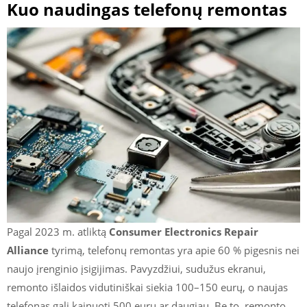
Kuo naudingas telefonų remontas
Pagal 2023 m. atliktą
Consumer Electronics Repair
Alliance
tyrimą, telefonų remontas yra apie 60 % pigesnis nei
naujo įrenginio įsigijimas. Pavyzdžiui, sudužus ekranui,
remonto išlaidos vidutiniškai siekia 100–150 eurų, o naujas
telefonas gali kainuoti 500 eurų ar daugiau. Be to, remonto