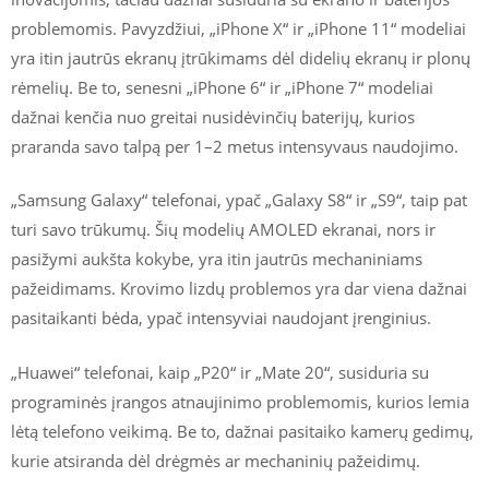
problemomis. Pavyzdžiui, „iPhone X“ ir „iPhone 11“ modeliai
yra itin jautrūs ekranų įtrūkimams dėl didelių ekranų ir plonų
rėmelių. Be to, senesni „iPhone 6“ ir „iPhone 7“ modeliai
dažnai kenčia nuo greitai nusidėvinčių baterijų, kurios
praranda savo talpą per 1–2 metus intensyvaus naudojimo.
„Samsung Galaxy“ telefonai, ypač „Galaxy S8“ ir „S9“, taip pat
turi savo trūkumų. Šių modelių AMOLED ekranai, nors ir
pasižymi aukšta kokybe, yra itin jautrūs mechaniniams
pažeidimams. Krovimo lizdų problemos yra dar viena dažnai
pasitaikanti bėda, ypač intensyviai naudojant įrenginius.
„Huawei“ telefonai, kaip „P20“ ir „Mate 20“, susiduria su
programinės įrangos atnaujinimo problemomis, kurios lemia
lėtą telefono veikimą. Be to, dažnai pasitaiko kamerų gedimų,
kurie atsiranda dėl drėgmės ar mechaninių pažeidimų.