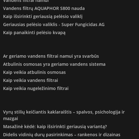
Vandens filtrai namui
Vandens filtrų AQUAPHOR S800 nauda
Kaip išsirinkti geriausią pelėsio valiklį
Geriausias pelėsio valiklis - Super Fungicidas AG
Kaip panaikinti pelėsio kvapą
Ar geriamo vandens filtrai namui yra svarbūs
Atbulinis osmosas yra geriamo vandens sistema
Kaip veikia atbulinis osmosas
Kaip veikia vandens filtrai
Kaip veikia nugeležinimo filtrai
Vyrų stilių keičiantis kaklaraištis – spalvos, psichologija ir
mazgai
Masažinė kėdė: kaip išsirinkti geriausią variantą?
Didelis vidinių durų pasirinkimas – rankenos ir dizainas