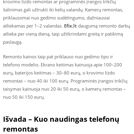
krovimo lizdo remontas ar programinės įrangos trikčių
šalinimas gali užtrukti iki kelių valandų. Kamerų remontas,
priklausomai nuo gedimo sudėtingumo, dažniausiai
atliekamas per 1–2 valandas.
Efix.lt
daugumą remonto darbų
atlieka per vieną dieną, taip užtikrindami greitą ir patikimą
paslaugą.
Remonto kainos taip pat priklauso nuo gedimo tipo ir
telefono modelio. Ekrano keitimas kainuoja apie 100–200
eurų, baterijos keitimas – 30–80 eurų, o krovimo lizdo
remontas – nuo 40 iki 100 eurų. Programinės įrangos trikčių
taisymas kainuoja nuo 20 iki 50 eurų, o kamerų remontas –
nuo 50 iki 150 eurų.
Išvada – Kuo naudingas telefonų
remontas