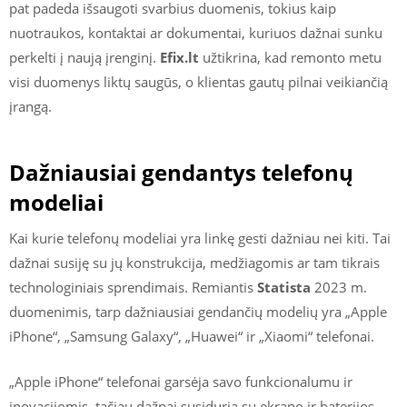
pat padeda išsaugoti svarbius duomenis, tokius kaip
nuotraukos, kontaktai ar dokumentai, kuriuos dažnai sunku
perkelti į naują įrenginį.
Efix.lt
užtikrina, kad remonto metu
visi duomenys liktų saugūs, o klientas gautų pilnai veikiančią
įrangą.
Dažniausiai gendantys telefonų
modeliai
Kai kurie telefonų modeliai yra linkę gesti dažniau nei kiti. Tai
dažnai susiję su jų konstrukcija, medžiagomis ar tam tikrais
technologiniais sprendimais. Remiantis
Statista
2023 m.
duomenimis, tarp dažniausiai gendančių modelių yra „Apple
iPhone“, „Samsung Galaxy“, „Huawei“ ir „Xiaomi“ telefonai.
„Apple iPhone“ telefonai garsėja savo funkcionalumu ir
inovacijomis, tačiau dažnai susiduria su ekrano ir baterijos