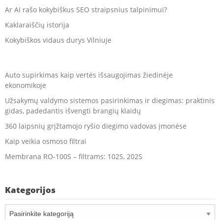
Ar AI rašo kokybiškus SEO straipsnius talpinimui?
Kaklaraiščių istorija
Kokybiškos vidaus durys Vilniuje
Auto supirkimas kaip vertės išsaugojimas žiedinėje
ekonomikoje
Užsakymų valdymo sistemos pasirinkimas ir diegimas: praktinis
gidas, padedantis išvengti brangių klaidų
360 laipsnių grįžtamojo ryšio diegimo vadovas įmonėse
Kaip veikia osmoso filtrai
Membrana RO-100S – filtrams: 102S, 202S
Kategorijos
Kategorijos