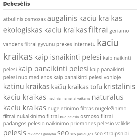
Debesėlis
augalinis kaciu kraikas
atbulinis osmosas
filtrai
ekologiskas kaciu kraikas
geriamo
kaciu
vandens filtrai
gyvunu prekes internetu
kraikas
kaip isnaikinti pelesi
kaip naikinti
kaip panaikinti pelesi
pelesi
kaip panaikinti
pelesi nuo medienos
kaip panaikinti pelesi vonioje
katinu kraikas
kristalinis
kačių kraikas tofu
kaciu kraikas
naturalus
mediniai nameliai vaikams
kaciu kraikas
nugelezinimo filtras
nugeležinimo
filtrai
nukalkinimo filtrai
osmoso filtrai
nuo pelesio
padangos
pelesio naikinimo priemones
pelesio valiklis
pelesis
seo
seo straipsniai
reklamos gamyba
seo paslaugos