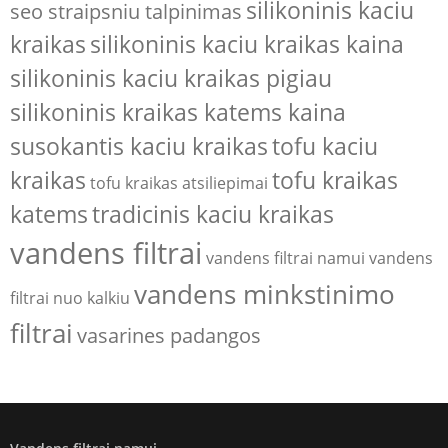
silikoninis kaciu
seo straipsniu talpinimas
kraikas
silikoninis kaciu kraikas kaina
silikoninis kaciu kraikas pigiau
silikoninis kraikas katems kaina
susokantis kaciu kraikas
tofu kaciu
kraikas
tofu kraikas
tofu kraikas atsiliepimai
katems
tradicinis kaciu kraikas
vandens filtrai
vandens filtrai namui
vandens
vandens minkstinimo
filtrai nuo kalkiu
filtrai
vasarines padangos