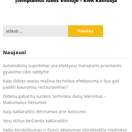
Įtempiamos lubos Vilniuje – kiek kainuoja
Ieškoti:
Naujausi
Automobilių supirkimas yra efektyvus transporto priemonės
gyvavimo ciklo valdyme
Kaip išdilęs ovalas mažina technikos efektyvumą ir kuo gali
padėti kiaurymių restauravimas?
Didelių gabaritų sunkios technikos dalių tekinimas –
Maksimalus tikslumas
Kaip kaklaraištis derinamas prie kostiumo
Vyrų stilius keičiantis kaklaraištis
Vaikų kūrybiškumas ir fizinis aktyvumas atsiskleidžia medinėse