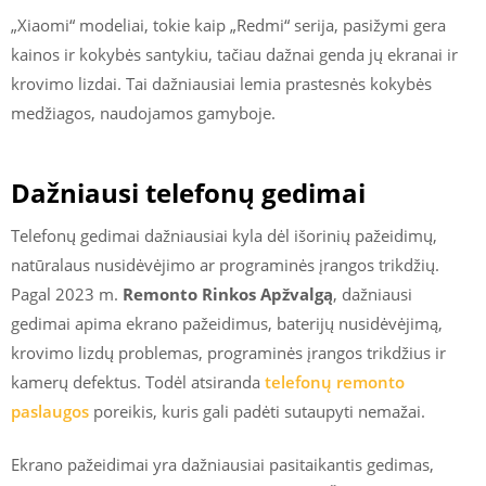
„Xiaomi“ modeliai, tokie kaip „Redmi“ serija, pasižymi gera
kainos ir kokybės santykiu, tačiau dažnai genda jų ekranai ir
krovimo lizdai. Tai dažniausiai lemia prastesnės kokybės
medžiagos, naudojamos gamyboje.
Dažniausi telefonų gedimai
Telefonų gedimai dažniausiai kyla dėl išorinių pažeidimų,
natūralaus nusidėvėjimo ar programinės įrangos trikdžių.
Pagal 2023 m.
Remonto Rinkos Apžvalgą
, dažniausi
gedimai apima ekrano pažeidimus, baterijų nusidėvėjimą,
krovimo lizdų problemas, programinės įrangos trikdžius ir
kamerų defektus. Todėl atsiranda
telefonų remonto
paslaugos
poreikis, kuris gali padėti sutaupyti nemažai.
Ekrano pažeidimai yra dažniausiai pasitaikantis gedimas,