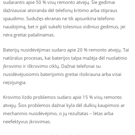
sudarantis apie 50 % visų remonto atvejų. Šie gedimai
dažniausiai atsiranda dėl telefonų kritimo arba stipraus
spaudimo. Sudužęs ekranas ne tik apsunkina telefono
naudojimą, bet ir gali sukelti tolesnius vidinius gedimus, jei
nėra greitai pašalinamas.
Baterijų nusidėvėjimas sudaro apie 20 % remonto atvejų. Tai
natūralus procesas, kai baterijos talpa mažėja dėl nuolatinio
įkrovimo ir iškrovimo ciklų. Dažnai telefonai su
nusidėvėjusiomis baterijomis greitai išsikrauna arba visai
neįsijungia.
Krovimo lizdo problemos sudaro apie 15 % visų remonto
atvejų. Šios problemos dažnai kyla dėl dulkių kaupimosi ar
mechaninio nusidėvėjimo, o jų rezultatas – lėtas arba
neefektyvus įkrovimas.