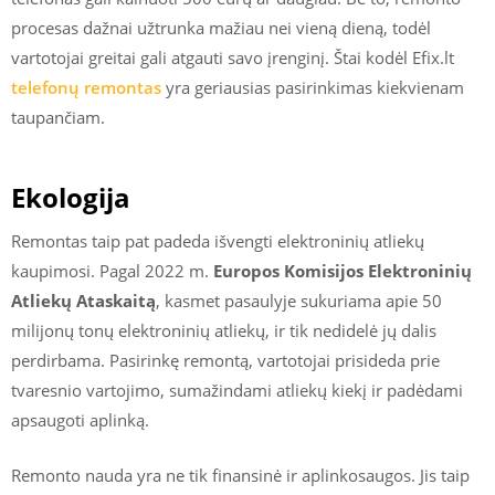
procesas dažnai užtrunka mažiau nei vieną dieną, todėl
vartotojai greitai gali atgauti savo įrenginį. Štai kodėl Efix.lt
telefonų remontas
yra geriausias pasirinkimas kiekvienam
taupančiam.
Ekologija
Remontas taip pat padeda išvengti elektroninių atliekų
kaupimosi. Pagal 2022 m.
Europos Komisijos Elektroninių
Atliekų Ataskaitą
, kasmet pasaulyje sukuriama apie 50
milijonų tonų elektroninių atliekų, ir tik nedidelė jų dalis
perdirbama. Pasirinkę remontą, vartotojai prisideda prie
tvaresnio vartojimo, sumažindami atliekų kiekį ir padėdami
apsaugoti aplinką.
Remonto nauda yra ne tik finansinė ir aplinkosaugos. Jis taip