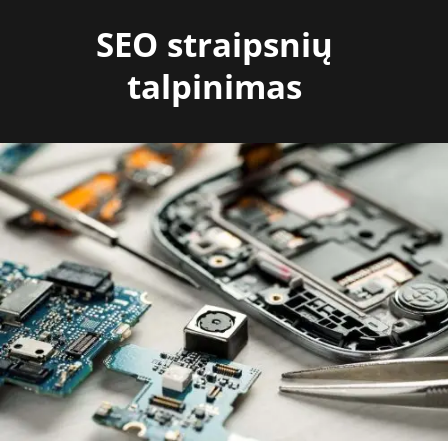
Skip
SEO straipsnių
to
content
talpinimas