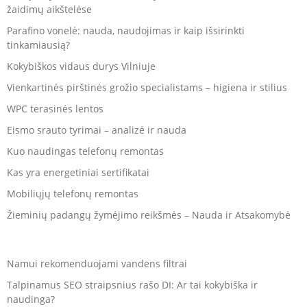
žaidimų aikštelėse
Parafino vonelė: nauda, naudojimas ir kaip išsirinkti
tinkamiausią?
Kokybiškos vidaus durys Vilniuje
Vienkartinės pirštinės grožio specialistams – higiena ir stilius
WPC terasinės lentos
Eismo srauto tyrimai – analizė ir nauda
Kuo naudingas telefonų remontas
Kas yra energetiniai sertifikatai
Mobiliųjų telefonų remontas
Žieminių padangų žymėjimo reikšmės – Nauda ir Atsakomybė
Namui rekomenduojami vandens filtrai
Talpinamus SEO straipsnius rašo DI: Ar tai kokybiška ir
naudinga?