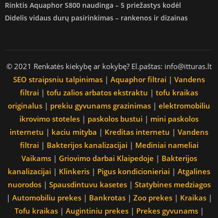
Rinktis Aquaphor S800 naudinga – 5 priežastys kodėl
Didelis vidaus durų pasirinkimas – rankenos ir dizainas
© 2021 Renkatės kiekybę ar kokybę? El.paštas: info@itturas.lt
SEO straipsniu talpinimas
|
Aquaphor filtrai
|
Vandens
filtrai
|
tofu zalios arbatos ekstraktu
|
tofu kraikas
originalus
|
prekiu gyvunams grazinimas
|
elektromobiliu
ikrovimo stoteles
|
paskolos bustui
|
mini paskolos
internetu
|
kaciu mityba
|
Kreditas internetu
|
Vandens
filtrai
|
Bakterijos kanalizacijai
|
Mediniai nameliai
Vaikams
|
Griovimo darbai Klaipedoje
|
Bakterijos
kanalizacijai
|
Klinkeris
|
Pigus kondicionieriai
|
Atgalines
nuorodos
|
Spausdintuvu kasetes
|
Statybines medziagos
|
Automobiliu prekes
|
Bankrotas
|
Zoo prekes
|
Kraikas
|
Tofu kraikas
|
Augintiniu prekes
|
Prekes gyvunams
|