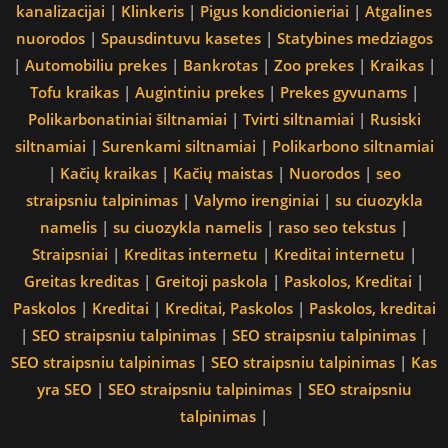
kanalizacijai
|
Klinkeris
|
Pigus kondicionieriai
|
Atgalines
nuorodos
|
Spausdintuvu kasetes
|
Statybines medziagos
|
Automobiliu prekes
|
Bankrotas
|
Zoo prekes
|
Kraikas
|
Tofu kraikas
|
Augintiniu prekes
|
Prekes gyvunams
|
Polikarbonatiniai šiltnamiai
|
Tvirti siltnamiai
|
Rusiski
siltnamiai
|
Surenkami siltnamiai
|
Polikarbono siltnamiai
|
Kačių kraikas
|
Kačių maistas
|
Nuorodos
|
seo
straipsniu talpinimas
|
Valymo irenginiai
|
su ciuozykla
namelis
|
su ciuozykla namelis
|
raso seo tekstus
|
Straipsniai
|
Kreditas internetu
|
Kreditai internetu
|
Greitas kreditas
|
Greitoji paskola
|
Paskolos, Kreditai
|
Paskolos
|
Kreditai
|
Kreditai, Paskolos
|
Paskolos, kreditai
|
SEO straipsniu talpinimas
|
SEO straipsniu talpinimas
|
SEO straipsniu talpinimas
|
SEO straipsniu talpinimas
|
Kas
yra SEO
|
SEO straipsniu talpinimas
|
SEO straipsniu
talpinimas
|