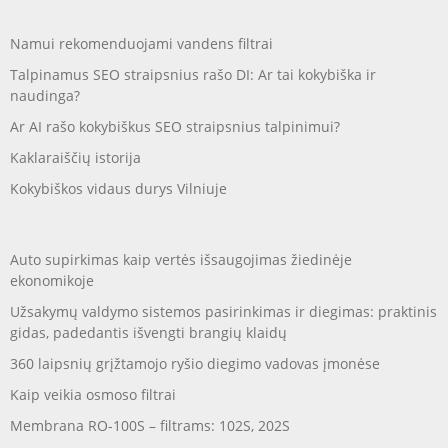
Namui rekomenduojami vandens filtrai
Talpinamus SEO straipsnius rašo DI: Ar tai kokybiška ir
naudinga?
Ar AI rašo kokybiškus SEO straipsnius talpinimui?
Kaklaraiščių istorija
Kokybiškos vidaus durys Vilniuje
Auto supirkimas kaip vertės išsaugojimas žiedinėje
ekonomikoje
Užsakymų valdymo sistemos pasirinkimas ir diegimas: praktinis
gidas, padedantis išvengti brangių klaidų
360 laipsnių grįžtamojo ryšio diegimo vadovas įmonėse
Kaip veikia osmoso filtrai
Membrana RO-100S – filtrams: 102S, 202S