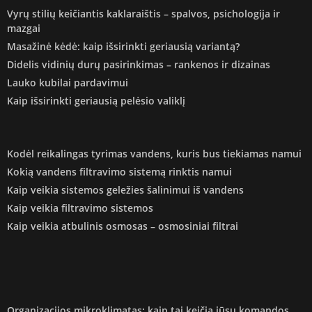
Vyrų stilių keičiantis kaklaraištis – spalvos, psichologija ir
mazgai
Masažinė kėdė: kaip išsirinkti geriausią variantą?
Didelis vidinių durų pasirinkimas – rankenos ir dizainas
Lauko kubilai pardavimui
Kaip išsirinkti geriausią pelėsio valiklį
Kodėl reikalingas tyrimas vandens, kuris bus tiekiamas namui
Kokią vandens filtravimo sistemą rinktis namui
Kaip veikia sistemos geležies šalinimui iš vandens
Kaip veikia filtravimo sistemos
Kaip veikia atbulinis osmosas – osmosiniai filtrai
Organizacijos mikroklimatas: kaip tai keičia jūsų komandos