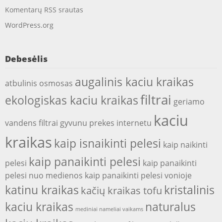
Komentarų RSS srautas
WordPress.org
Debesėlis
augalinis kaciu kraikas
atbulinis osmosas
filtrai
ekologiskas kaciu kraikas
geriamo
kaciu
vandens filtrai
gyvunu prekes internetu
kraikas
kaip isnaikinti pelesi
kaip naikinti
kaip panaikinti pelesi
pelesi
kaip panaikinti
pelesi nuo medienos
kaip panaikinti pelesi vonioje
katinu kraikas
kristalinis
kačių kraikas tofu
kaciu kraikas
naturalus
mediniai nameliai vaikams