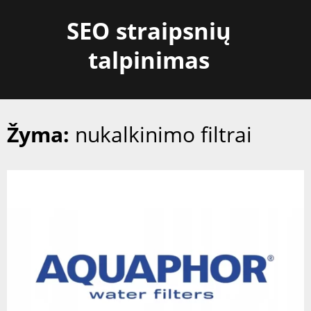
Skip
SEO straipsnių
to
content
talpinimas
Žyma:
nukalkinimo filtrai