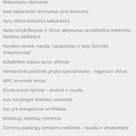
Maksimalus tikslumas
Kaip kaklaraištis derinamas prie kostiumo
Vyrų stilius keičiantis kaklaraištis
Vaikų kūrybiškumas ir fizinis aktyvumas atsiskleidžia medinėse
žaidimų aikštelėse
Parafino vonelė: nauda, naudojimas ir kaip išsirinkti
tinkamiausią?
Kokybiškos vidaus durys Vilniuje
Vienkartinės pirštinės grožio specialistams – higiena ir stilius
WPC terasinės lentos
Eismo srauto tyrimai – analizė ir nauda
Kuo naudingas telefonų remontas
Kas yra energetiniai sertifikatai
Mobiliųjų telefonų remontas
Žieminių padangų žymėjimo reikšmės – Nauda ir Atsakomybė