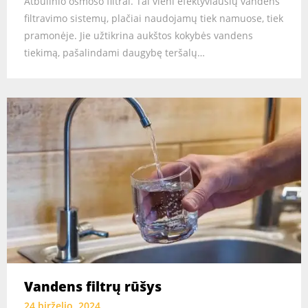
Atbulinio osmoso filtrai. Tai vieni efektyviausių vandens
filtravimo sistemų, plačiai naudojamų tiek namuose, tiek
pramonėje. Jie užtikrina aukštos kokybės vandens
tiekimą, pašalindami daugybę teršalų…
Vandens filtrų rūšys
24 birželio, 2024