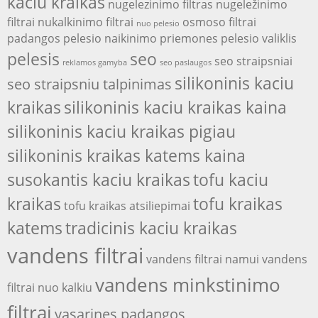
kaciu kraikas
nugelezinimo filtras
nugeležinimo
filtrai
nukalkinimo filtrai
osmoso filtrai
nuo pelesio
padangos
pelesio naikinimo priemones
pelesio valiklis
pelesis
seo
seo straipsniai
reklamos gamyba
seo paslaugos
silikoninis kaciu
seo straipsniu talpinimas
kraikas
silikoninis kaciu kraikas kaina
silikoninis kaciu kraikas pigiau
silikoninis kraikas katems kaina
susokantis kaciu kraikas
tofu kaciu
kraikas
tofu kraikas
tofu kraikas atsiliepimai
katems
tradicinis kaciu kraikas
vandens filtrai
vandens filtrai namui
vandens
vandens minkstinimo
filtrai nuo kalkiu
filtrai
vasarines padangos