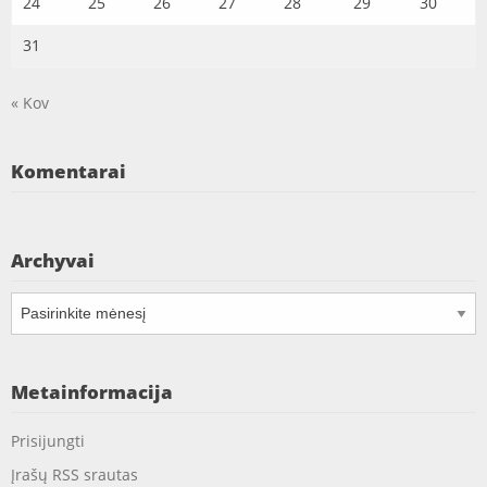
24
25
26
27
28
29
30
31
« Kov
Komentarai
Archyvai
Archyvai
Metainformacija
Prisijungti
Įrašų RSS srautas