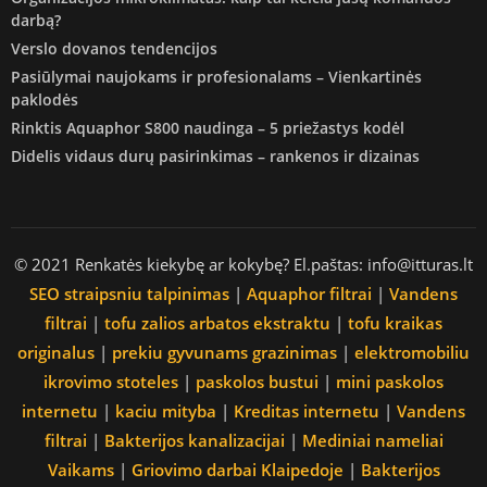
darbą?
Verslo dovanos tendencijos
Pasiūlymai naujokams ir profesionalams – Vienkartinės
paklodės
Rinktis Aquaphor S800 naudinga – 5 priežastys kodėl
Didelis vidaus durų pasirinkimas – rankenos ir dizainas
© 2021 Renkatės kiekybę ar kokybę? El.paštas: info@itturas.lt
SEO straipsniu talpinimas
|
Aquaphor filtrai
|
Vandens
filtrai
|
tofu zalios arbatos ekstraktu
|
tofu kraikas
originalus
|
prekiu gyvunams grazinimas
|
elektromobiliu
ikrovimo stoteles
|
paskolos bustui
|
mini paskolos
internetu
|
kaciu mityba
|
Kreditas internetu
|
Vandens
filtrai
|
Bakterijos kanalizacijai
|
Mediniai nameliai
Vaikams
|
Griovimo darbai Klaipedoje
|
Bakterijos