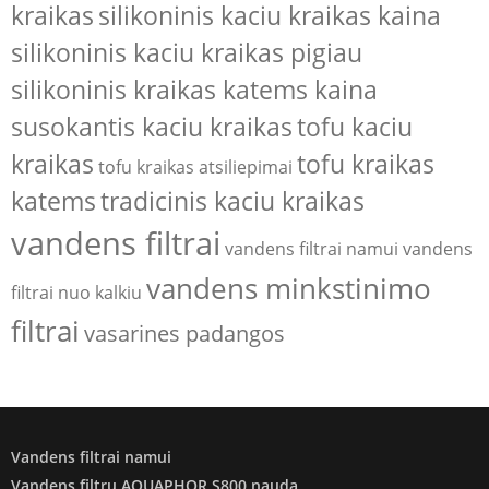
kraikas
silikoninis kaciu kraikas kaina
silikoninis kaciu kraikas pigiau
silikoninis kraikas katems kaina
susokantis kaciu kraikas
tofu kaciu
kraikas
tofu kraikas
tofu kraikas atsiliepimai
katems
tradicinis kaciu kraikas
vandens filtrai
vandens filtrai namui
vandens
vandens minkstinimo
filtrai nuo kalkiu
filtrai
vasarines padangos
Vandens filtrai namui
Vandens filtrų AQUAPHOR S800 nauda