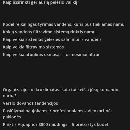
Kaip išsirinkti geriausią pelėsio valiklį
Kodėl reikalingas tyrimas vandens, kuris bus tiekiamas namui
Kokią vandens filtravimo sistemą rinktis namui
Kaip veikia sistemos geležies šalinimui iš vandens
Kaip veikia filtravimo sistemos
Kaip veikia atbulinis osmosas – osmosiniai filtrai
Organizacijos mikroklimatas: kaip tai keičia jūsų komandos
darbą?
Verslo dovanos tendencijos
Pasiūlymai naujokams ir profesionalams – Vienkartinės
paklodės
Rinktis Aquaphor S800 naudinga – 5 priežastys kodėl