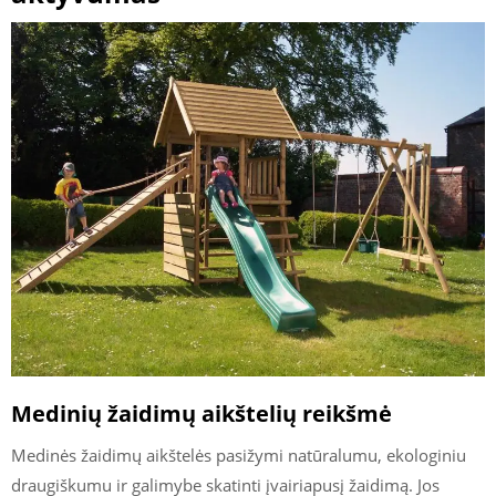
Medinių žaidimų aikštelių reikšmė
Medinės žaidimų aikštelės pasižymi natūralumu, ekologiniu
draugiškumu ir galimybe skatinti įvairiapusį žaidimą. Jos