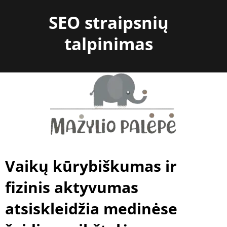
Skip
SEO straipsnių
to
content
talpinimas
Vaikų kūrybiškumas ir
fizinis aktyvumas
atsiskleidžia medinėse