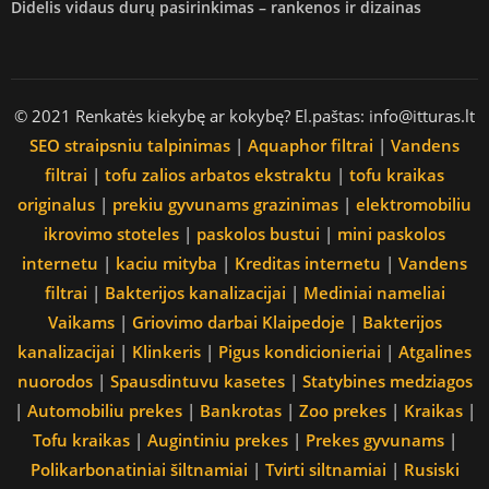
Didelis vidaus durų pasirinkimas – rankenos ir dizainas
© 2021 Renkatės kiekybę ar kokybę? El.paštas: info@itturas.lt
SEO straipsniu talpinimas
|
Aquaphor filtrai
|
Vandens
filtrai
|
tofu zalios arbatos ekstraktu
|
tofu kraikas
originalus
|
prekiu gyvunams grazinimas
|
elektromobiliu
ikrovimo stoteles
|
paskolos bustui
|
mini paskolos
internetu
|
kaciu mityba
|
Kreditas internetu
|
Vandens
filtrai
|
Bakterijos kanalizacijai
|
Mediniai nameliai
Vaikams
|
Griovimo darbai Klaipedoje
|
Bakterijos
kanalizacijai
|
Klinkeris
|
Pigus kondicionieriai
|
Atgalines
nuorodos
|
Spausdintuvu kasetes
|
Statybines medziagos
|
Automobiliu prekes
|
Bankrotas
|
Zoo prekes
|
Kraikas
|
Tofu kraikas
|
Augintiniu prekes
|
Prekes gyvunams
|
Polikarbonatiniai šiltnamiai
|
Tvirti siltnamiai
|
Rusiski