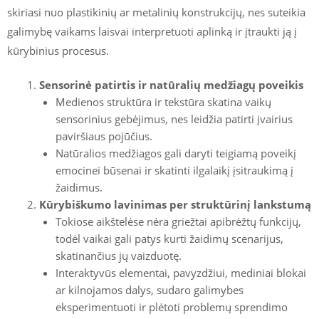
skiriasi nuo plastikinių ar metalinių konstrukcijų, nes suteikia
galimybę vaikams laisvai interpretuoti aplinką ir įtraukti ją į
kūrybinius procesus.
Sensorinė patirtis ir natūralių medžiagų poveikis
Medienos struktūra ir tekstūra skatina vaikų
sensorinius gebėjimus, nes leidžia patirti įvairius
paviršiaus pojūčius.
Natūralios medžiagos gali daryti teigiamą poveikį
emocinei būsenai ir skatinti ilgalaikį įsitraukimą į
žaidimus.
Kūrybiškumo lavinimas per struktūrinį lankstumą
Tokiose aikštelėse nėra griežtai apibrėžtų funkcijų,
todėl vaikai gali patys kurti žaidimų scenarijus,
skatinančius jų vaizduotę.
Interaktyvūs elementai, pavyzdžiui, mediniai blokai
ar kilnojamos dalys, sudaro galimybes
eksperimentuoti ir plėtoti problemų sprendimo