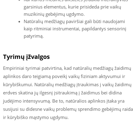
garsinius elementus, kurie prisideda prie vaikų
muzikinių gebėjimų ugdymo.
Natūralių medžiagų paviršiai gali būti naudojami
kaip ritminiai instrumentai, papildantys sensorinį
patyrimą.
Tyrimų įžvalgos
Empiriniai tyrimai patvirtina, kad natūralių medžiagų žaidimų
aplinkos daro teigiamą poveikį vaikų fiziniam aktyvumui ir
kūrybiškumui. Natūralių medžiagų įtraukimas į vaikų žaidimų
erdves skatina jų ilgesnį įsitraukimą į žaidimus bei didina
judėjimo intensyvumą. Be to, natūralios aplinkos įtaka yra
susijusi su didesne vaikų problemų sprendimo gebėjimų raida
ir kūrybiško mąstymo ugdymu.