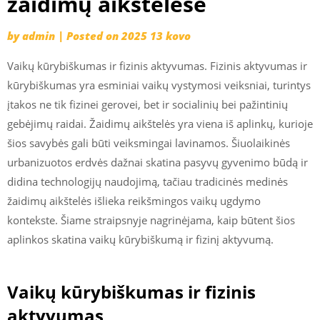
žaidimų aikštelėse
by
admin
|
Posted on
2025 13 kovo
Vaikų kūrybiškumas ir fizinis aktyvumas. Fizinis aktyvumas ir
kūrybiškumas yra esminiai vaikų vystymosi veiksniai, turintys
įtakos ne tik fizinei gerovei, bet ir socialinių bei pažintinių
gebėjimų raidai. Žaidimų aikštelės yra viena iš aplinkų, kurioje
šios savybės gali būti veiksmingai lavinamos. Šiuolaikinės
urbanizuotos erdvės dažnai skatina pasyvų gyvenimo būdą ir
didina technologijų naudojimą, tačiau tradicinės medinės
žaidimų aikštelės išlieka reikšmingos vaikų ugdymo
kontekste. Šiame straipsnyje nagrinėjama, kaip būtent šios
aplinkos skatina vaikų kūrybiškumą ir fizinį aktyvumą.
Vaikų kūrybiškumas ir fizinis
aktyvumas