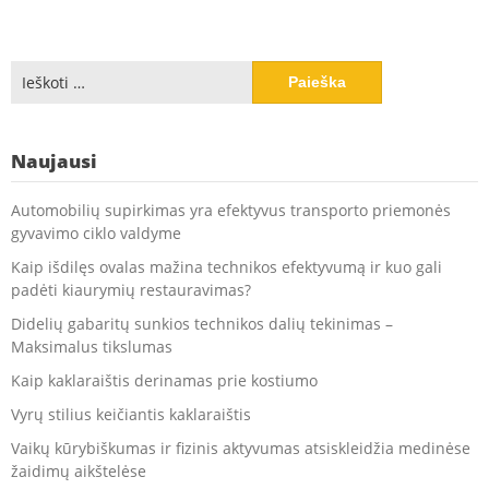
Ieškoti:
Naujausi
Automobilių supirkimas yra efektyvus transporto priemonės
gyvavimo ciklo valdyme
Kaip išdilęs ovalas mažina technikos efektyvumą ir kuo gali
padėti kiaurymių restauravimas?
Didelių gabaritų sunkios technikos dalių tekinimas –
Maksimalus tikslumas
Kaip kaklaraištis derinamas prie kostiumo
Vyrų stilius keičiantis kaklaraištis
Vaikų kūrybiškumas ir fizinis aktyvumas atsiskleidžia medinėse
žaidimų aikštelėse