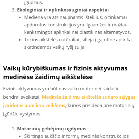
įgūdžius.
Ekologiniai ir aplinkosauginiai aspektai
Mediena yra atsinaujinantis išteklius, o tinkamai
apdorotos konstrukcijos yra ilgaamžės ir mažiau
kenksmingos aplinkai nei plastikinės alternatyvos.
Tokios aikštelės natūraliai įsilieja į gamtinę aplinką,
skatindamos vaikų ryšį su ja.
Vaikų kūrybiškumas ir fizinis aktyvumas
medinėse žaidimų aikštelėse
Fizinis aktyvumas yra būtinas vaikų motorinei raidai ir
bendrai sveikatai.
Medinės žaidimų aikštelės sudaro sąlygas
įvairioms judėjimo veikloms
, kurios prisideda prie motorinių
įgūdžių vystymosi.
Motorinių gebėjimų ugdymas
Skirtingo aukščio ir formų medinės konstrukcijos