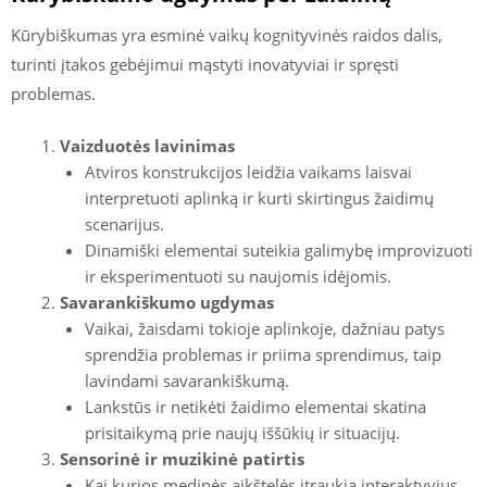
Kūrybiškumas yra esminė vaikų kognityvinės raidos dalis,
turinti įtakos gebėjimui mąstyti inovatyviai ir spręsti
problemas.
Vaizduotės lavinimas
Atviros konstrukcijos leidžia vaikams laisvai
interpretuoti aplinką ir kurti skirtingus žaidimų
scenarijus.
Dinamiški elementai suteikia galimybę improvizuoti
ir eksperimentuoti su naujomis idėjomis.
Savarankiškumo ugdymas
Vaikai, žaisdami tokioje aplinkoje, dažniau patys
sprendžia problemas ir priima sprendimus, taip
lavindami savarankiškumą.
Lankstūs ir netikėti žaidimo elementai skatina
prisitaikymą prie naujų iššūkių ir situacijų.
Sensorinė ir muzikinė patirtis
Kai kurios medinės aikštelės įtraukia interaktyvius