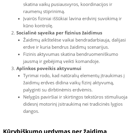
skatina vaikų pusiausvyros, koordinacijos ir
raumenų stiprinimą.
Įvairūs fiziniai iššūkiai lavina erdvinį suvokimą ir
kūno kontrolę.
Socialinė sąveika per fizinius žaidimus
Žaidimų aikštelėse vaikai bendradarbiauja, dalijasi
erdve ir kuria bendrus žaidimų scenarijus.
Fizinis aktyvumas skatina bendruomeniškumo
jausmą ir gebėjimą veikti komandoje.
Aplinkos poveikis aktyvumui
Tyrimai rodo, kad natūralių elementų įtraukimas į
žaidimų erdves didina vaikų fizinį aktyvumą,
palyginti su dirbtinėmis erdvėmis.
Nelygūs paviršiai ir skirtingos tekstūros stimuliuoja
didesnį motorinį įsitraukimą nei tradicinės lygios
dangos.
Kūrybiškumo ugdymas per žaidimą