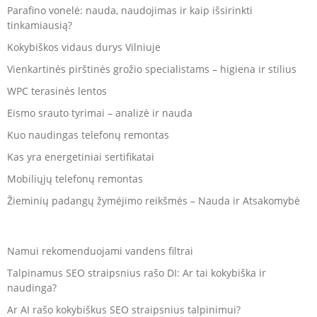
Parafino vonelė: nauda, naudojimas ir kaip išsirinkti
tinkamiausią?
Kokybiškos vidaus durys Vilniuje
Vienkartinės pirštinės grožio specialistams – higiena ir stilius
WPC terasinės lentos
Eismo srauto tyrimai – analizė ir nauda
Kuo naudingas telefonų remontas
Kas yra energetiniai sertifikatai
Mobiliųjų telefonų remontas
Žieminių padangų žymėjimo reikšmės – Nauda ir Atsakomybė
Namui rekomenduojami vandens filtrai
Talpinamus SEO straipsnius rašo DI: Ar tai kokybiška ir
naudinga?
Ar AI rašo kokybiškus SEO straipsnius talpinimui?