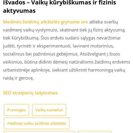
Išvados – Vaikų kūrybiškumas ir fizinis
aktyvumas
Medinės žaidimų aikštelės gryname ore
atlieka svarbų
vaidmenį vaikų vystymuisi, skatinant tiek jų fizinį aktyvumą,
tiek kūrybiškumą. Šios erdvės sudaro sąlygas nevaržomai
judėti, tyrinėti ir eksperimentuoti, lavinant motorinius,
socialinius bei pažintinius gebėjimus. Atsižvelgiant į šiuos
veiksnius, būtina didinti dėmesį natūralioms žaidimų erdvėms
urbanistinėje aplinkoje, siekiant užtikrinti harmoningą vaikų
raidą ir gerovę.
SEO straipsnių talpinimas
Pramogos
Vaikų nameliai
medines vaiku zaidimo aiksteles