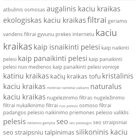
augalinis kaciu kraikas
atbulinis osmosas
filtrai
ekologiskas kaciu kraikas
geriamo
kaciu
vandens filtrai
gyvunu prekes internetu
kraikas
kaip isnaikinti pelesi
kaip naikinti
kaip panaikinti pelesi
pelesi
kaip panaikinti
pelesi nuo medienos
kaip panaikinti pelesi vonioje
katinu kraikas
kristalinis
kačių kraikas tofu
kaciu kraikas
naturalus
mediniai nameliai vaikams
kaciu kraikas
nugelezinimo filtras
nugeležinimo
filtrai
nukalkinimo filtrai
osmoso filtrai
nuo pelesio
padangos
pelesio naikinimo priemones
pelesio valiklis
pelesis
seo
seo straipsniai
reklamos gamyba
seo paslaugos
silikoninis kaciu
seo straipsniu talpinimas