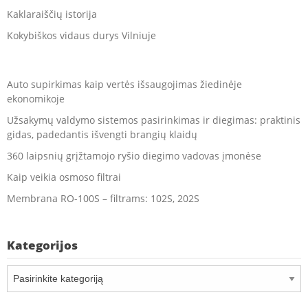
Kaklaraiščių istorija
Kokybiškos vidaus durys Vilniuje
Auto supirkimas kaip vertės išsaugojimas žiedinėje
ekonomikoje
Užsakymų valdymo sistemos pasirinkimas ir diegimas: praktinis
gidas, padedantis išvengti brangių klaidų
360 laipsnių grįžtamojo ryšio diegimo vadovas įmonėse
Kaip veikia osmoso filtrai
Membrana RO-100S – filtrams: 102S, 202S
Kategorijos
Kategorijos