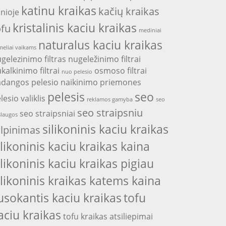
katinu kraikas
kačių kraikas
nioje
kristalinis kaciu kraikas
ofu
mediniai
naturalus kaciu kraikas
eliai vaikams
gelezinimo filtras
nugeležinimo filtrai
kalkinimo filtrai
osmoso filtrai
nuo pelesio
adangos
pelesio naikinimo priemones
pelesis
seo
lesio valiklis
reklamos gamyba
seo
seo straipsniu
seo straipsniai
laugos
silikoninis kaciu kraikas
alpinimas
ilikoninis kaciu kraikas kaina
ilikoninis kaciu kraikas pigiau
ilikoninis kraikas katems kaina
usokantis kaciu kraikas
tofu
aciu kraikas
tofu kraikas atsiliepimai