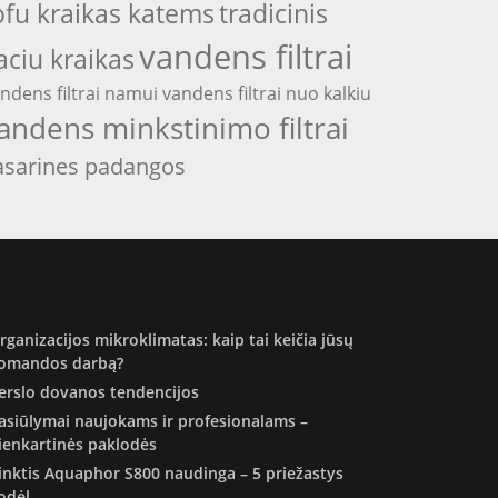
ofu kraikas katems
tradicinis
vandens filtrai
aciu kraikas
ndens filtrai namui
vandens filtrai nuo kalkiu
andens minkstinimo filtrai
asarines padangos
rganizacijos mikroklimatas: kaip tai keičia jūsų
omandos darbą?
erslo dovanos tendencijos
asiūlymai naujokams ir profesionalams –
ienkartinės paklodės
inktis Aquaphor S800 naudinga – 5 priežastys
odėl