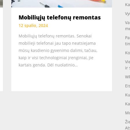
Ka
Vy
Mobiliųjų telefonų remontas
Va
12 spalio, 2024
me
Mobiliųjų telefonų remontas. Senokai
Pa
mobilieji telefonai jau tapo neatsiejama
ti
mūsų kasdienio gyvenimo dalimi, tačiau,
Ko
kaip ir visi technologiniai įrenginiai, jie
Vi
kartais genda. Dėl nuolatinio…
ir 
WP
Ei
Ku
Ka
Mo
Ži
At