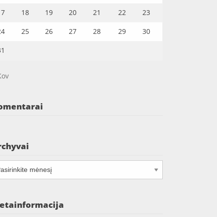
17
18
19
20
21
22
23
24
25
26
27
28
29
30
31
Kov
omentarai
rchyvai
chyvai
etainformacija