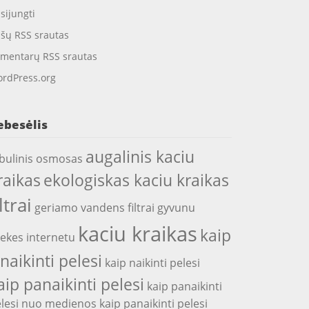
isijungti
ašų RSS srautas
mentarų RSS srautas
rdPress.org
ebesėlis
augalinis kaciu
bulinis osmosas
raikas
ekologiskas kaciu kraikas
iltrai
geriamo vandens filtrai
gyvunu
kaciu kraikas
kaip
ekes internetu
snaikinti pelesi
kaip naikinti pelesi
aip panaikinti pelesi
kaip panaikinti
lesi nuo medienos
kaip panaikinti pelesi