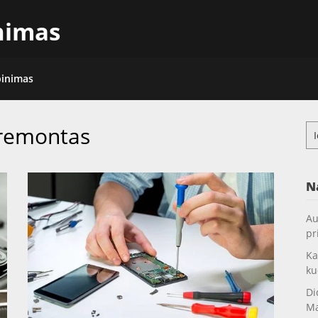
inimas
pinimas
 remontas
Ieš
N
Au
pr
Ka
ku
Di
Ma