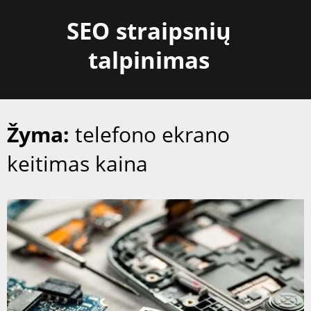
Skip
SEO straipsnių
to
content
talpinimas
Žyma:
telefono ekrano
keitimas kaina