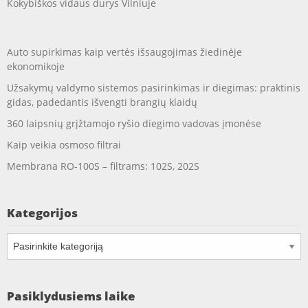
Kokybiškos vidaus durys Vilniuje
Auto supirkimas kaip vertės išsaugojimas žiedinėje
ekonomikoje
Užsakymų valdymo sistemos pasirinkimas ir diegimas: praktinis
gidas, padedantis išvengti brangių klaidų
360 laipsnių grįžtamojo ryšio diegimo vadovas įmonėse
Kaip veikia osmoso filtrai
Membrana RO-100S – filtrams: 102S, 202S
Kategorijos
Kategorijos
Pasiklydusiems laike