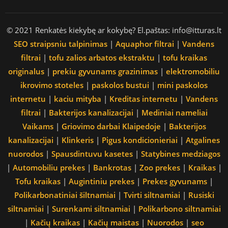
© 2021 Renkatės kiekybę ar kokybę? El.paštas: info@itturas.lt
SEO straipsniu talpinimas
|
Aquaphor filtrai
|
Vandens
filtrai
|
tofu zalios arbatos ekstraktu
|
tofu kraikas
originalus
|
prekiu gyvunams grazinimas
|
elektromobiliu
ikrovimo stoteles
|
paskolos bustui
|
mini paskolos
internetu
|
kaciu mityba
|
Kreditas internetu
|
Vandens
filtrai
|
Bakterijos kanalizacijai
|
Mediniai nameliai
Vaikams
|
Griovimo darbai Klaipedoje
|
Bakterijos
kanalizacijai
|
Klinkeris
|
Pigus kondicionieriai
|
Atgalines
nuorodos
|
Spausdintuvu kasetes
|
Statybines medziagos
|
Automobiliu prekes
|
Bankrotas
|
Zoo prekes
|
Kraikas
|
Tofu kraikas
|
Augintiniu prekes
|
Prekes gyvunams
|
Polikarbonatiniai šiltnamiai
|
Tvirti siltnamiai
|
Rusiski
siltnamiai
|
Surenkami siltnamiai
|
Polikarbono siltnamiai
|
Kačių kraikas
|
Kačių maistas
|
Nuorodos
|
seo