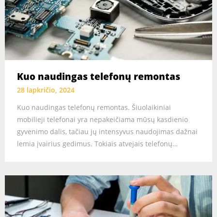
Kuo naudingas telefonų remontas
28 lapkričio, 2024
Kuo naudingas telefonų remontas. Šiuolaikiniai
mobilieji telefonai yra nepakeičiama mūsų kasdienio
gyvenimo dalis, tačiau jų intensyvus naudojimas dažnai
lemia įvairius gedimus. Tokiais atvejais telefonų…