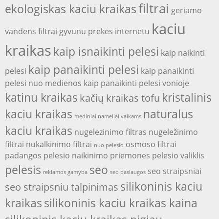
filtrai
ekologiskas kaciu kraikas
geriamo
kaciu
vandens filtrai
gyvunu prekes internetu
kraikas
kaip isnaikinti pelesi
kaip naikinti
kaip panaikinti pelesi
pelesi
kaip panaikinti
pelesi nuo medienos
kaip panaikinti pelesi vonioje
katinu kraikas
kristalinis
kačių kraikas tofu
kaciu kraikas
naturalus
mediniai nameliai vaikams
kaciu kraikas
nugelezinimo filtras
nugeležinimo
filtrai
nukalkinimo filtrai
osmoso filtrai
nuo pelesio
padangos
pelesio naikinimo priemones
pelesio valiklis
pelesis
seo
seo straipsniai
reklamos gamyba
seo paslaugos
silikoninis kaciu
seo straipsniu talpinimas
kraikas
silikoninis kaciu kraikas kaina