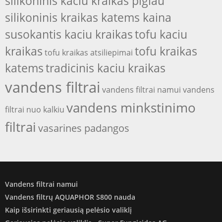
silikoninis kaciu kraikas pigiau
silikoninis kraikas katems kaina
susokantis kaciu kraikas
tofu kaciu
kraikas
tofu kraikas
tofu kraikas atsiliepimai
katems
tradicinis kaciu kraikas
vandens filtrai
vandens filtrai namui
vandens
vandens minkstinimo
filtrai nuo kalkiu
filtrai
vasarines padangos
Vandens filtrai namui
Vandens filtrų AQUAPHOR S800 nauda
Kaip išsirinkti geriausią pelėsio valiklį