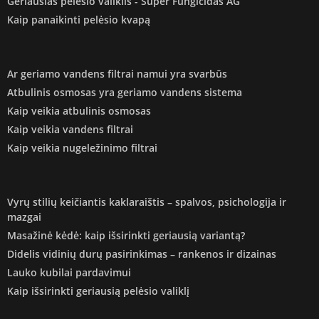
Geriausias pelėsio valiklis - Super Fungicidas AG
Kaip panaikinti pelėsio kvapą
Ar geriamo vandens filtrai namui yra svarbūs
Atbulinis osmosas yra geriamo vandens sistema
Kaip veikia atbulinis osmosas
Kaip veikia vandens filtrai
Kaip veikia nugeležinimo filtrai
Vyrų stilių keičiantis kaklaraištis – spalvos, psichologija ir
mazgai
Masažinė kėdė: kaip išsirinkti geriausią variantą?
Didelis vidinių durų pasirinkimas – rankenos ir dizainas
Lauko kubilai pardavimui
Kaip išsirinkti geriausią pelėsio valiklį