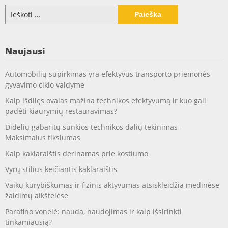
Ieškoti:
Naujausi
Automobilių supirkimas yra efektyvus transporto priemonės
gyvavimo ciklo valdyme
Kaip išdilęs ovalas mažina technikos efektyvumą ir kuo gali
padėti kiaurymių restauravimas?
Didelių gabaritų sunkios technikos dalių tekinimas –
Maksimalus tikslumas
Kaip kaklaraištis derinamas prie kostiumo
Vyrų stilius keičiantis kaklaraištis
Vaikų kūrybiškumas ir fizinis aktyvumas atsiskleidžia medinėse
žaidimų aikštelėse
Parafino vonelė: nauda, naudojimas ir kaip išsirinkti
tinkamiausią?