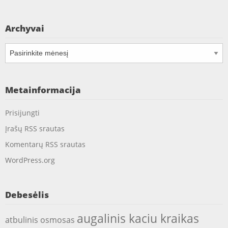
Archyvai
Archyvai
Metainformacija
Prisijungti
Įrašų RSS srautas
Komentarų RSS srautas
WordPress.org
Debesėlis
augalinis kaciu kraikas
atbulinis osmosas