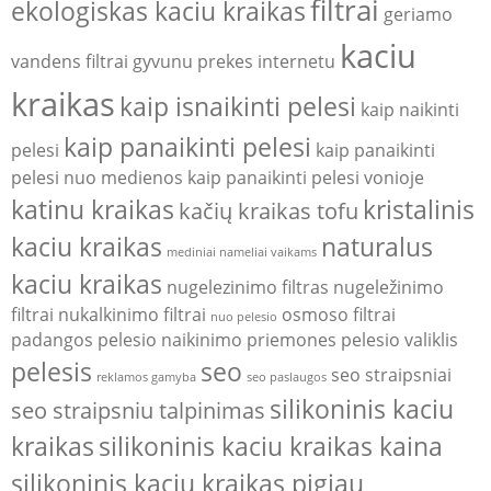
filtrai
ekologiskas kaciu kraikas
geriamo
kaciu
vandens filtrai
gyvunu prekes internetu
kraikas
kaip isnaikinti pelesi
kaip naikinti
kaip panaikinti pelesi
pelesi
kaip panaikinti
pelesi nuo medienos
kaip panaikinti pelesi vonioje
katinu kraikas
kristalinis
kačių kraikas tofu
kaciu kraikas
naturalus
mediniai nameliai vaikams
kaciu kraikas
nugelezinimo filtras
nugeležinimo
filtrai
nukalkinimo filtrai
osmoso filtrai
nuo pelesio
padangos
pelesio naikinimo priemones
pelesio valiklis
pelesis
seo
seo straipsniai
reklamos gamyba
seo paslaugos
silikoninis kaciu
seo straipsniu talpinimas
kraikas
silikoninis kaciu kraikas kaina
silikoninis kaciu kraikas pigiau