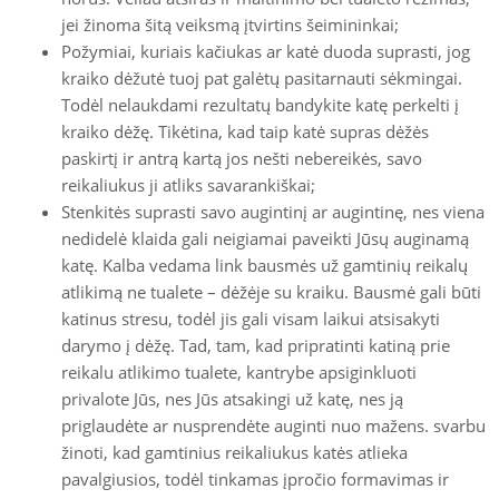
jei žinoma šitą veiksmą įtvirtins šeimininkai;
Požymiai, kuriais kačiukas ar katė duoda suprasti, jog
kraiko dėžutė tuoj pat galėtų pasitarnauti sėkmingai.
Todėl nelaukdami rezultatų bandykite katę perkelti į
kraiko dėžę. Tikėtina, kad taip katė supras dėžės
paskirtį ir antrą kartą jos nešti nebereikės, savo
reikaliukus ji atliks savarankiškai;
Stenkitės suprasti savo augintinį ar augintinę, nes viena
nedidelė klaida gali neigiamai paveikti Jūsų auginamą
katę. Kalba vedama link bausmės už gamtinių reikalų
atlikimą ne tualete – dėžėje su kraiku. Bausmė gali būti
katinus stresu, todėl jis gali visam laikui atsisakyti
darymo į dėžę. Tad, tam, kad pripratinti katiną prie
reikalu atlikimo tualete, kantrybe apsiginkluoti
privalote Jūs, nes Jūs atsakingi už katę, nes ją
priglaudėte ar nusprendėte auginti nuo mažens. svarbu
žinoti, kad gamtinius reikaliukus katės atlieka
pavalgiusios, todėl tinkamas įpročio formavimas ir