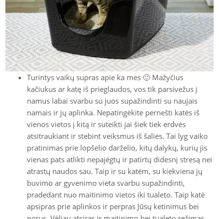
Turintys vaikų supras apie ka mes 🙂 Mažyčius
kačiukus ar katę iš prieglaudos, vos tik parsivežus į
namus labai svarbu su juos supažindinti su naujais
namais ir jų aplinka. Nepatingėkite pernešti katės iš
vienos vietos į kitą ir suteikti jai šiek tiek erdvės
atsitraukiant ir stebint veiksmus iš šalies. Tai lyg vaiko
pratinimas prie lopšelio darželio, kitų dalykų, kurių jis
vienas pats atlikti nepajėgtų ir patirtų didesnį stresą nei
atrastų naudos sau. Taip ir su katėm, su kiekviena jų
buvimo ar gyvenimo vieta svarbu supažindinti,
pradedant nuo maitinimo vietos iki tualeto. Taip katė
apsipras prie aplinkos ir perpras Jūsų ketinimus bei
norus. Vėliau atsiras ir maitinimo bei tualeto režimas,