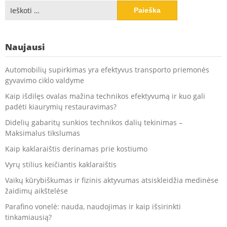
Ieškoti:
Naujausi
Automobilių supirkimas yra efektyvus transporto priemonės
gyvavimo ciklo valdyme
Kaip išdilęs ovalas mažina technikos efektyvumą ir kuo gali
padėti kiaurymių restauravimas?
Didelių gabaritų sunkios technikos dalių tekinimas –
Maksimalus tikslumas
Kaip kaklaraištis derinamas prie kostiumo
Vyrų stilius keičiantis kaklaraištis
Vaikų kūrybiškumas ir fizinis aktyvumas atsiskleidžia medinėse
žaidimų aikštelėse
Parafino vonelė: nauda, naudojimas ir kaip išsirinkti
tinkamiausią?