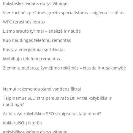
Kokybiškos vidaus durys Vilniuje
Vienkartinės pirštinės grožio specialistams – higiena ir stilius
WPC terasinės lentos
Eismo srauto tyrimai – analizė ir nauda
Kuo naudingas telefonų remontas
Kas yra energetiniai sertifikatai
Mobiliųjų telefonų remontas
Žieminių padangų žymėjimo reikšmės – Nauda ir Atsakomybė
Namui rekomenduojami vandens filtrai
Talpinamus SEO straipsnius rašo DI: Ar tai kokybiška ir
naudinga?
Ar AI rašo kokybiškus SEO straipsnius talpinimui?
Kaklaraiščių istorija
Kokybiškos vidaus durys Vilniuje