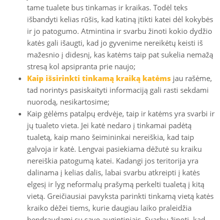
tame tualete bus tinkamas ir kraikas. Todėl teks
išbandyti kelias rūšis, kad katiną įtikti katei dėl kokybės
ir jo patogumo. Atmintina ir svarbu žinoti kokio dydžio
katės gali išaugti, kad jo gyvenime nereikėtų keisti iš
mažesnio į didesnį, kas katėms taip pat sukelia nemažą
stresą kol apsipranta prie naujo;
Kaip išsirinkti tinkamą kraiką katėms
jau rašėme,
tad norintys pasiskaityti informaciją gali rasti sekdami
nuorodą, nesikartosime;
Kaip gėlėms patalpų erdvėje, taip ir katėms yra svarbi ir
jų tualeto vieta. Jei katė nedaro į tinkamai padėtą
tualetą, kaip mano šeimininkai nereiškia, kad taip
galvoja ir katė. Lengvai pasiekiama dėžutė su kraiku
nereiškia patogumą katei. Kadangi jos teritorija yra
dalinama į kelias dalis, labai svarbu atkreipti į katės
elgesį ir lyg neformalų prašymą perkelti tualetą į kitą
vietą. Greičiausiai pavyksta parinkti tinkamą vietą katės
kraiko dėžei tiems, kurie daugiau laiko praleidžia
bendraudami su savo augintiniais. Svarbu žinoti, kad