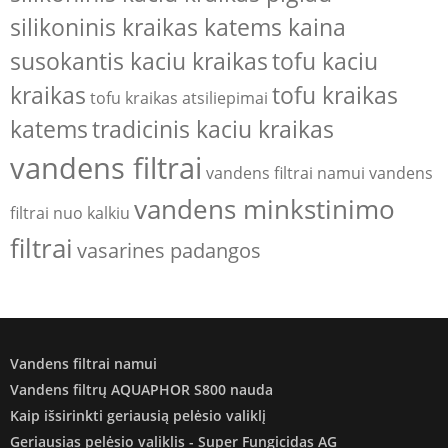
silikoninis kraikas katems kaina
susokantis kaciu kraikas
tofu kaciu
kraikas
tofu kraikas
tofu kraikas atsiliepimai
katems
tradicinis kaciu kraikas
vandens filtrai
vandens filtrai namui
vandens
vandens minkstinimo
filtrai nuo kalkiu
filtrai
vasarines padangos
Vandens filtrai namui
Vandens filtrų AQUAPHOR S800 nauda
Kaip išsirinkti geriausią pelėsio valiklį
Geriausias pelėsio valiklis - Super Fungicidas AG