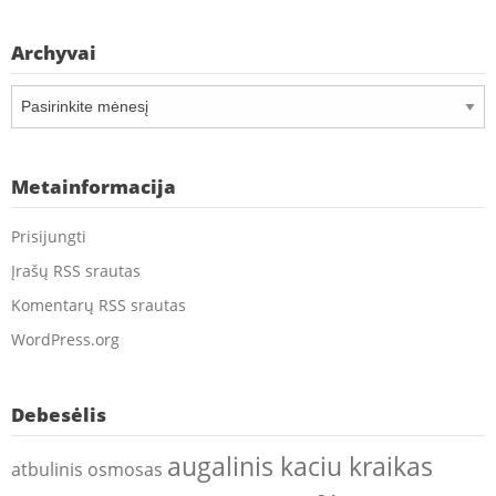
Archyvai
Archyvai
Metainformacija
Prisijungti
Įrašų RSS srautas
Komentarų RSS srautas
WordPress.org
Debesėlis
augalinis kaciu kraikas
atbulinis osmosas