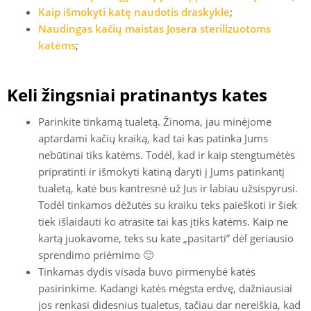
Kaip išmokyti katę naudotis draskykle
;
Naudingas kačių maistas Josera sterilizuotoms
katėms
;
Keli žingsniai pratinantys kates
Parinkite tinkamą tualetą. Žinoma, jau minėjome
aptardami kačių kraiką, kad tai kas patinka Jums
nebūtinai tiks katėms. Todėl, kad ir kaip stengtumėtės
pripratinti ir išmokyti katiną daryti į Jums patinkantį
tualetą, katė bus kantresnė už Jus ir labiau užsispyrusi.
Todėl tinkamos dėžutės su kraiku teks paieškoti ir šiek
tiek išlaidauti ko atrasite tai kas įtiks katėms. Kaip ne
kartą juokavome, teks su kate „pasitarti” dėl geriausio
sprendimo priėmimo 🙂
Tinkamas dydis visada buvo pirmenybė katės
pasirinkime. Kadangi katės mėgsta erdvę, dažniausiai
jos renkasi didesnius tualetus, tačiau dar nereiškia, kad