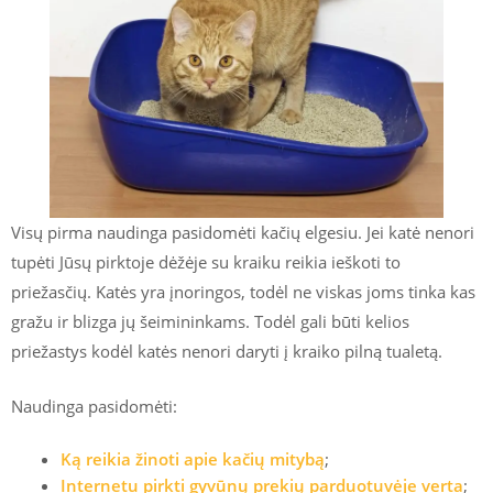
Visų pirma naudinga pasidomėti kačių elgesiu. Jei katė nenori
tupėti Jūsų pirktoje dėžėje su kraiku reikia ieškoti to
priežasčių. Katės yra įnoringos, todėl ne viskas joms tinka kas
gražu ir blizga jų šeimininkams. Todėl gali būti kelios
priežastys kodėl katės nenori daryti į kraiko pilną tualetą.
Naudinga pasidomėti:
Ką reikia žinoti apie kačių mitybą
;
Internetu pirkti gyvūnų prekių parduotuvėje verta
;