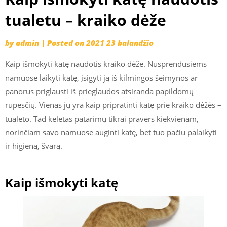
tualetu – kraiko dėže
by
admin
|
Posted on
2021 23 balandžio
Kaip išmokyti katę naudotis kraiko dėže. Nusprendusiems
namuose laikyti katę, įsigyti ją iš kilmingos šeimynos ar
panorus priglausti iš prieglaudos atsiranda papildomų
rūpesčių. Vienas jų yra kaip pripratinti katę prie kraiko dėžės –
tualeto. Tad keletas patarimų tikrai pravers kiekvienam,
norinčiam savo namuose auginti katę, bet tuo pačiu palaikyti
ir higieną, švarą.
Kaip išmokyti katę