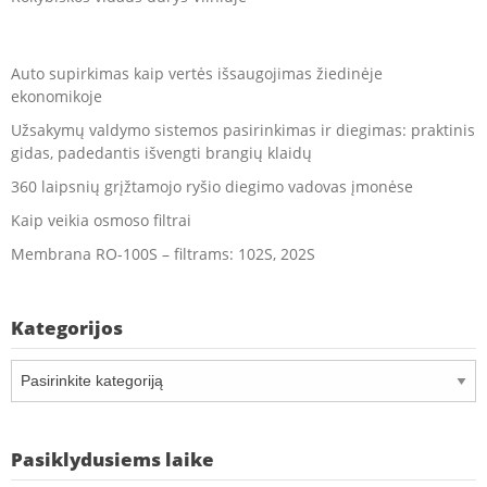
Auto supirkimas kaip vertės išsaugojimas žiedinėje
ekonomikoje
Užsakymų valdymo sistemos pasirinkimas ir diegimas: praktinis
gidas, padedantis išvengti brangių klaidų
360 laipsnių grįžtamojo ryšio diegimo vadovas įmonėse
Kaip veikia osmoso filtrai
Membrana RO-100S – filtrams: 102S, 202S
Kategorijos
Kategorijos
Pasiklydusiems laike