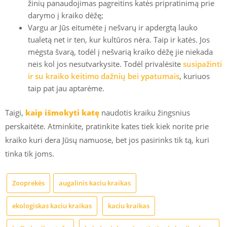
žinių panaudojimas pagreitins katės pripratinimą prie
darymo į kraiko dėžę;
Vargu ar Jūs eitumėte į nešvarų ir apdergtą lauko
tualetą net ir ten, kur kultūros nėra. Taip ir katės. Jos
mėgsta švarą, todėl į nešvarią kraiko dėžę jie niekada
neis kol jos nesutvarkysite. Todėl privalėsite
susipažinti
ir su kraiko keitimo dažnių bei ypatumais
, kuriuos
taip pat jau aptarėme.
Taigi,
kaip išmokyti katę
naudotis kraiku žingsnius
perskaitėte. Atminkite, pratinkite kates tiek kiek norite prie
kraiko kuri dera Jūsų namuose, bet jos pasirinks tik tą, kuri
tinka tik joms.
Zooprekės
augalinis kaciu kraikas
ekologiskas kaciu kraikas
kaciu kraikas