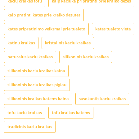
kačių kraikas tofu
kaip kaciuka pripratinti prie kraiko dezes
kaip pratinti kates prie kraiko dezutes
kates pripratinimo veiksmai prie tualeto
kates tualeto vieta
katinu kraikas
kristalinis kaciu kraikas
naturalus kaciu kraikas
silikoninis kaciu kraikas
silikoninis kaciu kraikas kaina
silikoninis kaciu kraikas pigiau
silikoninis kraikas katems kaina
susokantis kaciu kraikas
tofu kaciu kraikas
tofu kraikas katems
tradicinis kaciu kraikas