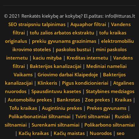
© 2021 Renkatės kiekybę ar kokybę? El.paštas: info@itturas.lt
SEO straipsniu talpinimas
|
Aquaphor filtrai
|
Vandens
filtrai
|
tofu zalios arbatos ekstraktu
|
tofu kraikas
originalus
|
prekiu gyvunams grazinimas
|
elektromobiliu
ikrovimo stoteles
|
paskolos bustui
|
mini paskolos
internetu
|
kaciu mityba
|
Kreditas internetu
|
Vandens
filtrai
|
Bakterijos kanalizacijai
|
Mediniai nameliai
Vaikams
|
Griovimo darbai Klaipedoje
|
Bakterijos
kanalizacijai
|
Klinkeris
|
Pigus kondicionieriai
|
Atgalines
nuorodos
|
Spausdintuvu kasetes
|
Statybines medziagos
|
Automobiliu prekes
|
Bankrotas
|
Zoo prekes
|
Kraikas
|
Tofu kraikas
|
Augintiniu prekes
|
Prekes gyvunams
|
Polikarbonatiniai šiltnamiai
|
Tvirti siltnamiai
|
Rusiski
siltnamiai
|
Surenkami siltnamiai
|
Polikarbono siltnamiai
|
Kačių kraikas
|
Kačių maistas
|
Nuorodos
|
seo