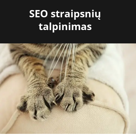
Skip
SEO straipsnių
to
content
talpinimas