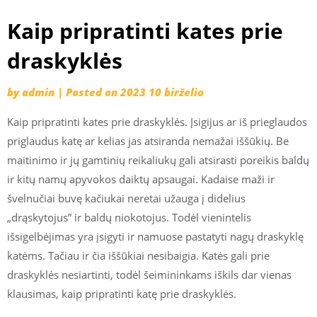
Kaip pripratinti kates prie
draskyklės
by
admin
|
Posted on
2023 10 birželio
Kaip pripratinti kates prie draskyklės. Įsigijus ar iš prieglaudos
priglaudus katę ar kelias jas atsiranda nemažai iššūkių. Be
maitinimo ir jų gamtinių reikaliukų gali atsirasti poreikis baldų
ir kitų namų apyvokos daiktų apsaugai. Kadaise maži ir
švelnučiai buvę kačiukai neretai užauga į didelius
„drąskytojus” ir baldų niokotojus. Todėl vienintelis
išsigelbėjimas yra įsigyti ir namuose pastatyti nagų draskyklę
katėms. Tačiau ir čia iššūkiai nesibaigia. Katės gali prie
draskyklės nesiartinti, todėl šeimininkams iškils dar vienas
klausimas, kaip pripratinti katę prie draskyklės.