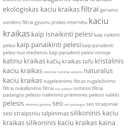
filtrai
ekologiskas kaciu kraikas
geriamo
kaciu
vandens filtrai
gyvunu prekes internetu
kraikas
kaip isnaikinti pelesi
kaip naikinti
kaip panaikinti pelesi
pelesi
kaip panaikinti
pelesi nuo medienos
kaip panaikinti pelesi vonioje
katinu kraikas
kristalinis
kačių kraikas tofu
kaciu kraikas
naturalus
mediniai nameliai vaikams
kaciu kraikas
nugelezinimo filtras
nugeležinimo
filtrai
nukalkinimo filtrai
osmoso filtrai
nuo pelesio
padangos
pelesio naikinimo priemones
pelesio valiklis
pelesis
seo
seo straipsniai
reklamos gamyba
seo paslaugos
silikoninis kaciu
seo straipsniu talpinimas
kraikas
silikoninis kaciu kraikas kaina