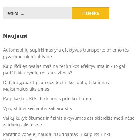
Ieškoti:
Naujausi
Automobilių supirkimas yra efektyvus transporto priemonės
gyvavimo ciklo valdyme
Kaip išdilęs ovalas mažina technikos efektyvumą ir kuo gali
padėti kiaurymių restauravimas?
Didelių gabaritų sunkios technikos dalių tekinimas –
Maksimalus tikslumas
Kaip kaklaraištis derinamas prie kostiumo
Vyrų stilius keičiantis kaklaraištis
Vaikų kūrybiškumas ir fizinis aktyvumas atsiskleidžia medinėse
žaidimų aikštelėse
Parafino vonelė: nauda, naudojimas ir kaip išsirinkti