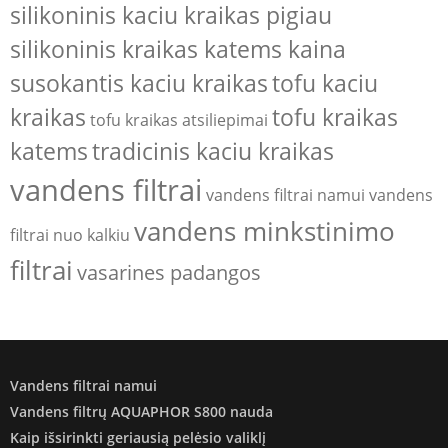
silikoninis kaciu kraikas pigiau
silikoninis kraikas katems kaina
susokantis kaciu kraikas
tofu kaciu
kraikas
tofu kraikas
tofu kraikas atsiliepimai
katems
tradicinis kaciu kraikas
vandens filtrai
vandens filtrai namui
vandens
vandens minkstinimo
filtrai nuo kalkiu
filtrai
vasarines padangos
Vandens filtrai namui
Vandens filtrų AQUAPHOR S800 nauda
Kaip išsirinkti geriausią pelėsio valiklį