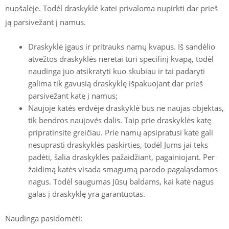
nuošalėje. Todėl draskyklė katei privaloma nupirkti dar prieš
ją parsivežant į namus.
Draskyklė įgaus ir pritrauks namų kvapus. Iš sandėlio
atvežtos draskyklės neretai turi specifinį kvapą, todėl
naudinga juo atsikratyti kuo skubiau ir tai padaryti
galima tik gavusią draskyklę išpakuojant dar prieš
parsivežant katę į namus;
Naujoje katės erdvėje draskyklė bus ne naujas objektas,
tik bendros naujovės dalis. Taip prie draskyklės katę
pripratinsite greičiau. Prie namų apsipratusi katė gali
nesuprasti draskyklės paskirties, todėl Jums jai teks
padėti, šalia draskyklės pažaidžiant, pagainiojant. Per
žaidimą katės visada smagumą parodo pagaląsdamos
nagus. Todėl saugumas Jūsų baldams, kai katė nagus
galas į draskyklę yra garantuotas.
Naudinga pasidomėti: