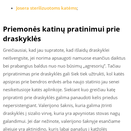
Josera sterilizuotoms katėms
;
Priemonės katinų pratinimui prie
draskyklės
Greičiausiai, kad jau supratote, kad išlaidų draskyklei
neišvengsite, jei norima apsaugoti namuose esančius daiktus
bei prabangius baldus nuo nuo būsimų „agresorių”. Tačiau
pripratinimas prie draskyklės gali šiek tiek užtrukti, kol katės
apsipras prie bendros erdvės arba naujo statinio jau senei
nesikeitusioje katės aplinkoje. Siekiant kuo greičiau katę
pripratinti prie draskyklės galima panaudoti kelis priedus
nepersistengiant. Valerijono šaknis, kuria galima įtrinti
draskyklės į sizalio virvę, kuria yra apvyniotas stovas nagų
galandimui. Jei dar nežinote, valerijono šaknyje esančiame
aliejuje yra aktinidino, kuris labai panašus į katžolės