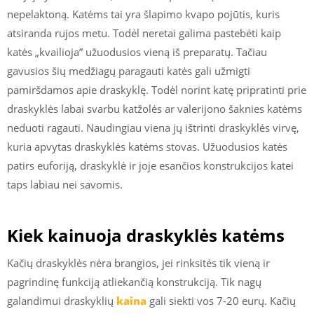
nepelaktoną. Katėms tai yra šlapimo kvapo pojūtis, kuris
atsiranda rujos metu. Todėl neretai galima pastebėti kaip
katės „kvailioja” užuodusios vieną iš preparatų. Tačiau
gavusios šių medžiagų paragauti katės gali užmigti
pamiršdamos apie draskyklę. Todėl norint katę pripratinti prie
draskyklės labai svarbu katžolės ar valerijono šaknies katėms
neduoti ragauti. Naudingiau viena jų ištrinti draskyklės virvę,
kuria apvytas draskyklės katėms stovas. Užuodusios katės
patirs euforiją, draskyklė ir joje esančios konstrukcijos katei
taps labiau nei savomis.
Kiek kainuoja draskyklės katėms
Kačių draskyklės nėra brangios, jei rinksitės tik vieną ir
pagrindinę funkciją atliekančią konstrukciją. Tik nagų
galandimui draskyklių
kaina
gali siekti vos 7-20 eurų. Kačių