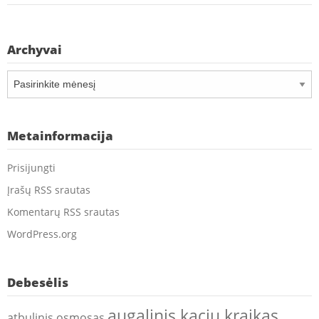
Archyvai
Archyvai
Metainformacija
Prisijungti
Įrašų RSS srautas
Komentarų RSS srautas
WordPress.org
Debesėlis
augalinis kaciu kraikas
atbulinis osmosas