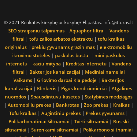
© 2021 Renkatės kiekybę ar kokybę? El.paštas: info@itturas.lt
SEO straipsniu talpinimas
|
Aquaphor filtrai
|
Vandens
filtrai
|
tofu zalios arbatos ekstraktu
|
tofu kraikas
originalus
|
prekiu gyvunams grazinimas
|
elektromobiliu
ikrovimo stoteles
|
paskolos bustui
|
mini paskolos
internetu
|
kaciu mityba
|
Kreditas internetu
|
Vandens
filtrai
|
Bakterijos kanalizacijai
|
Mediniai nameliai
Vaikams
|
Griovimo darbai Klaipedoje
|
Bakterijos
kanalizacijai
|
Klinkeris
|
Pigus kondicionieriai
|
Atgalines
nuorodos
|
Spausdintuvu kasetes
|
Statybines medziagos
|
Automobiliu prekes
|
Bankrotas
|
Zoo prekes
|
Kraikas
|
Tofu kraikas
|
Augintiniu prekes
|
Prekes gyvunams
|
Polikarbonatiniai šiltnamiai
|
Tvirti siltnamiai
|
Rusiski
siltnamiai
|
Surenkami siltnamiai
|
Polikarbono siltnamiai