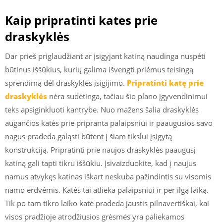
Kaip pripratinti kates prie
draskyklės
Dar prieš priglaudžiant ar įsigyjant katiną naudinga nuspėti
būtinus iššūkius, kurių galima išvengti priėmus teisingą
sprendimą dėl draskyklės įsigijimo.
Pripratinti katę prie
draskyklės
nėra sudėtinga, tačiau šio plano įgyvendinimui
teks apsiginkluoti kantrybe. Nuo mažens šalia draskyklės
augančios katės prie pripranta palaipsniui ir paaugusios savo
nagus pradeda galąsti būtent į šiam tikslui įsigytą
konstrukciją. Pripratinti prie naujos draskyklės paaugusį
katiną gali tapti tikru iššūkiu. Įsivaizduokite, kad į naujus
namus atvykęs katinas iškart neskuba pažindintis su visomis
namo erdvėmis. Katės tai atlieka palaipsniui ir per ilgą laiką.
Tik po tam tikro laiko katė pradeda jaustis pilnavertiškai, kai
visos pradžioje atrodžiusios grėsmės yra paliekamos