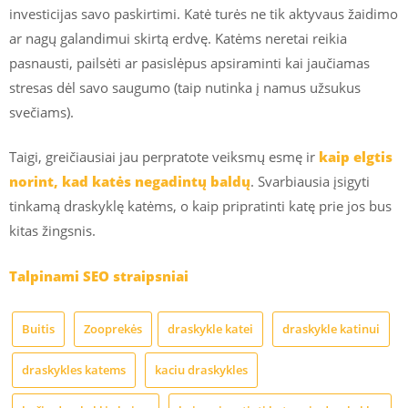
investicijas savo paskirtimi. Katė turės ne tik aktyvaus žaidimo
ar nagų galandimui skirtą erdvę. Katėms neretai reikia
pasnausti, pailsėti ar pasislėpus apsiraminti kai jaučiamas
stresas dėl savo saugumo (taip nutinka į namus užsukus
svečiams).
Taigi, greičiausiai jau perpratote veiksmų esmę ir
kaip elgtis
norint, kad katės negadintų baldų
. Svarbiausia įsigyti
tinkamą draskyklę katėms, o kaip pripratinti katę prie jos bus
kitas žingsnis.
Talpinami SEO straipsniai
Buitis
Zooprekės
draskykle katei
draskykle katinui
draskykles katems
kaciu draskykles