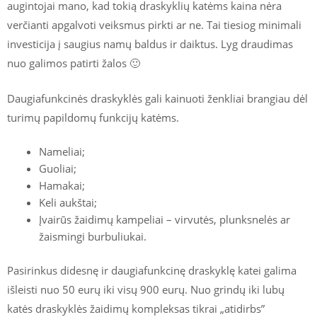
augintojai mano, kad tokią draskyklių katėms kaina nėra
verčianti apgalvoti veiksmus pirkti ar ne. Tai tiesiog minimali
investicija į saugius namų baldus ir daiktus. Lyg draudimas
nuo galimos patirti žalos 🙂
Daugiafunkcinės draskyklės gali kainuoti ženkliai brangiau dėl
turimų papildomų funkcijų katėms.
Nameliai;
Guoliai;
Hamakai;
Keli aukštai;
Įvairūs žaidimų kampeliai – virvutės, plunksnelės ar
žaismingi burbuliukai.
Pasirinkus didesnę ir daugiafunkcinę draskyklę katei galima
išleisti nuo 50 eurų iki visų 900 eurų. Nuo grindų iki lubų
katės draskyklės žaidimų kompleksas tikrai „atidirbs”