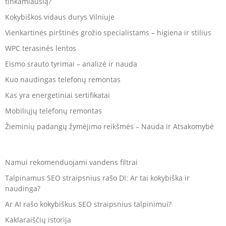
tinkamiausią?
Kokybiškos vidaus durys Vilniuje
Vienkartinės pirštinės grožio specialistams – higiena ir stilius
WPC terasinės lentos
Eismo srauto tyrimai – analizė ir nauda
Kuo naudingas telefonų remontas
Kas yra energetiniai sertifikatai
Mobiliųjų telefonų remontas
Žieminių padangų žymėjimo reikšmės – Nauda ir Atsakomybė
Namui rekomenduojami vandens filtrai
Talpinamus SEO straipsnius rašo DI: Ar tai kokybiška ir
naudinga?
Ar AI rašo kokybiškus SEO straipsnius talpinimui?
Kaklaraiščių istorija