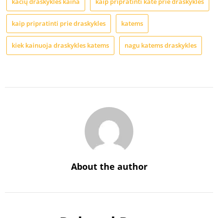
kačių draskyklės kaina
kaip pripratinti kate prie draskykles
kaip pripratinti prie draskykles
katems
kiek kainuoja draskykles katems
nagu katems draskykles
About the author