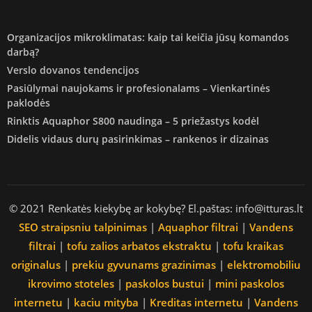
Organizacijos mikroklimatas: kaip tai keičia jūsų komandos
darbą?
Verslo dovanos tendencijos
Pasiūlymai naujokams ir profesionalams – Vienkartinės
paklodės
Rinktis Aquaphor S800 naudinga – 5 priežastys kodėl
Didelis vidaus durų pasirinkimas – rankenos ir dizainas
© 2021 Renkatės kiekybę ar kokybę? El.paštas: info@itturas.lt
SEO straipsniu talpinimas
|
Aquaphor filtrai
|
Vandens
filtrai
|
tofu zalios arbatos ekstraktu
|
tofu kraikas
originalus
|
prekiu gyvunams grazinimas
|
elektromobiliu
ikrovimo stoteles
|
paskolos bustui
|
mini paskolos
internetu
|
kaciu mityba
|
Kreditas internetu
|
Vandens