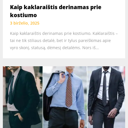
Kaip kaklaraištis derinamas prie
kostiumo
3 birželio, 2025
Kaip kaklaraištis derinamas prie kostiumo. Kaklaraištis –
tai ne tik stiliaus detalė, bet ir tylus pareiškimas apie
vyro skonį, statusą, dėmesį detalėms. Nors iš…