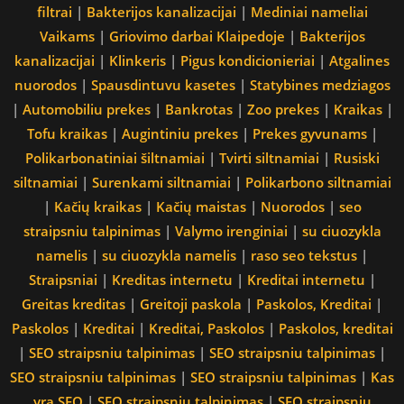
filtrai
|
Bakterijos kanalizacijai
|
Mediniai nameliai
Vaikams
|
Griovimo darbai Klaipedoje
|
Bakterijos
kanalizacijai
|
Klinkeris
|
Pigus kondicionieriai
|
Atgalines
nuorodos
|
Spausdintuvu kasetes
|
Statybines medziagos
|
Automobiliu prekes
|
Bankrotas
|
Zoo prekes
|
Kraikas
|
Tofu kraikas
|
Augintiniu prekes
|
Prekes gyvunams
|
Polikarbonatiniai šiltnamiai
|
Tvirti siltnamiai
|
Rusiski
siltnamiai
|
Surenkami siltnamiai
|
Polikarbono siltnamiai
|
Kačių kraikas
|
Kačių maistas
|
Nuorodos
|
seo
straipsniu talpinimas
|
Valymo irenginiai
|
su ciuozykla
namelis
|
su ciuozykla namelis
|
raso seo tekstus
|
Straipsniai
|
Kreditas internetu
|
Kreditai internetu
|
Greitas kreditas
|
Greitoji paskola
|
Paskolos, Kreditai
|
Paskolos
|
Kreditai
|
Kreditai, Paskolos
|
Paskolos, kreditai
|
SEO straipsniu talpinimas
|
SEO straipsniu talpinimas
|
SEO straipsniu talpinimas
|
SEO straipsniu talpinimas
|
Kas
yra SEO
|
SEO straipsniu talpinimas
|
SEO straipsniu