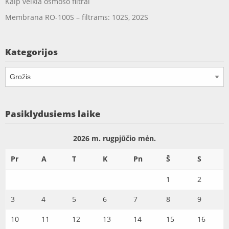
Kaip veikia osmoso filtrai
Membrana RO-100S – filtrams: 102S, 202S
Kategorijos
Kategorijos
Pasiklydusiems laike
2026 m. rugpjūčio mėn.
Pr
A
T
K
Pn
Š
S
1
2
3
4
5
6
7
8
9
10
11
12
13
14
15
16