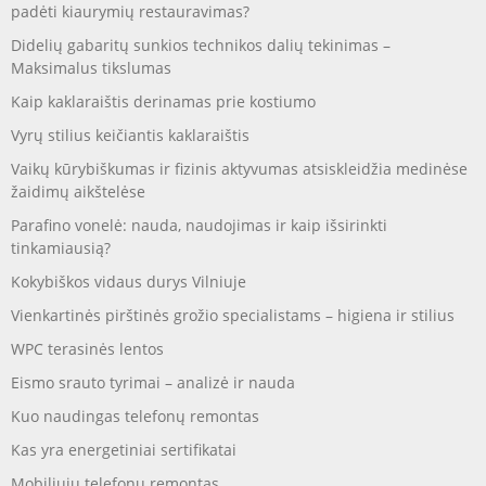
padėti kiaurymių restauravimas?
Didelių gabaritų sunkios technikos dalių tekinimas –
Maksimalus tikslumas
Kaip kaklaraištis derinamas prie kostiumo
Vyrų stilius keičiantis kaklaraištis
Vaikų kūrybiškumas ir fizinis aktyvumas atsiskleidžia medinėse
žaidimų aikštelėse
Parafino vonelė: nauda, naudojimas ir kaip išsirinkti
tinkamiausią?
Kokybiškos vidaus durys Vilniuje
Vienkartinės pirštinės grožio specialistams – higiena ir stilius
WPC terasinės lentos
Eismo srauto tyrimai – analizė ir nauda
Kuo naudingas telefonų remontas
Kas yra energetiniai sertifikatai
Mobiliųjų telefonų remontas