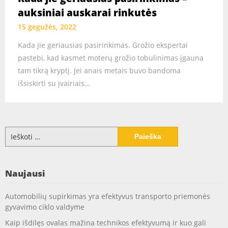
auksiniai auskarai rinkutės
15 gegužės, 2022
Kada jie geriausias pasirinkimas. Grožio ekspertai
pastebi, kad kasmet moterų grožio tobulinimas įgauna
tam tikrą kryptį. Jei anais metais buvo bandoma
išsiskirti su įvairiais…
Ieškoti:
Naujausi
Automobilių supirkimas yra efektyvus transporto priemonės
gyvavimo ciklo valdyme
Kaip išdilęs ovalas mažina technikos efektyvumą ir kuo gali