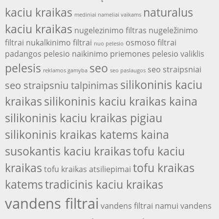
kaciu kraikas
naturalus
mediniai nameliai vaikams
kaciu kraikas
nugelezinimo filtras
nugeležinimo
filtrai
nukalkinimo filtrai
osmoso filtrai
nuo pelesio
padangos
pelesio naikinimo priemones
pelesio valiklis
pelesis
seo
seo straipsniai
reklamos gamyba
seo paslaugos
silikoninis kaciu
seo straipsniu talpinimas
kraikas
silikoninis kaciu kraikas kaina
silikoninis kaciu kraikas pigiau
silikoninis kraikas katems kaina
susokantis kaciu kraikas
tofu kaciu
kraikas
tofu kraikas
tofu kraikas atsiliepimai
katems
tradicinis kaciu kraikas
vandens filtrai
vandens filtrai namui
vandens