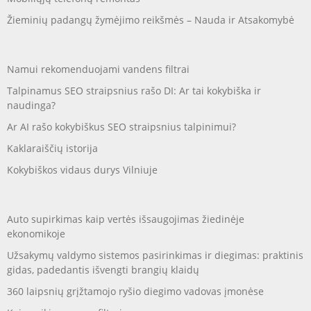
Žieminių padangų žymėjimo reikšmės – Nauda ir Atsakomybė
Namui rekomenduojami vandens filtrai
Talpinamus SEO straipsnius rašo DI: Ar tai kokybiška ir
naudinga?
Ar AI rašo kokybiškus SEO straipsnius talpinimui?
Kaklaraiščių istorija
Kokybiškos vidaus durys Vilniuje
Auto supirkimas kaip vertės išsaugojimas žiedinėje
ekonomikoje
Užsakymų valdymo sistemos pasirinkimas ir diegimas: praktinis
gidas, padedantis išvengti brangių klaidų
360 laipsnių grįžtamojo ryšio diegimo vadovas įmonėse