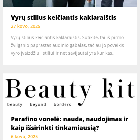
Vyrų stilius keičiantis kaklaraištis
27 kovo, 2025
Vyrų stilius keičiantis kaklaraištis. Sutikite, tai iš pirmo
žvilgsnio paprastas audinio gabalas, tačiau jo poveikis
vyro įvaizdžiui, stiliui ir net savijautai yra kur kas…
Parafino vonelė: nauda, naudojimas ir
kaip išsirinkti tinkamiausią?
6 kovo, 2025