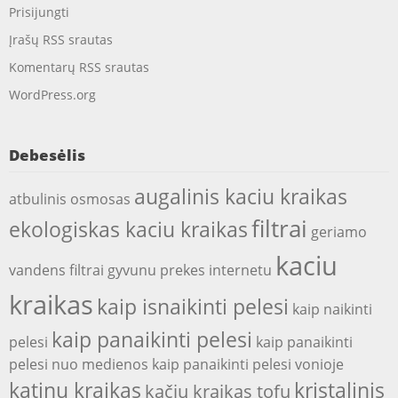
Prisijungti
Įrašų RSS srautas
Komentarų RSS srautas
WordPress.org
Debesėlis
augalinis kaciu kraikas
atbulinis osmosas
filtrai
ekologiskas kaciu kraikas
geriamo
kaciu
vandens filtrai
gyvunu prekes internetu
kraikas
kaip isnaikinti pelesi
kaip naikinti
kaip panaikinti pelesi
pelesi
kaip panaikinti
pelesi nuo medienos
kaip panaikinti pelesi vonioje
katinu kraikas
kristalinis
kačių kraikas tofu