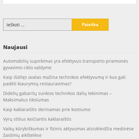
Ieškoti:
Naujausi
Automobilių supirkimas yra efektyvus transporto priemonės
gyvavimo ciklo valdyme
Kaip išdilęs ovalas mažina technikos efektyvumą ir kuo gali
padėti kiaurymių restauravimas?
Didelių gabaritų sunkios technikos dalių tekinimas –
Maksimalus tikslumas
Kaip kaklaraištis derinamas prie kostiumo
Vyrų stilius keičiantis kaklaraištis
Vaikų kūrybiškumas ir fizinis aktyvumas atsiskleidžia medinėse
žaidimų aikštelėse