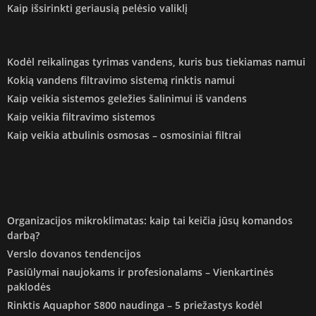
Kaip išsirinkti geriausią pelėsio valiklį
Kodėl reikalingas tyrimas vandens, kuris bus tiekiamas namui
Kokią vandens filtravimo sistemą rinktis namui
Kaip veikia sistemos geležies šalinimui iš vandens
Kaip veikia filtravimo sistemos
Kaip veikia atbulinis osmosas – osmosiniai filtrai
Organizacijos mikroklimatas: kaip tai keičia jūsų komandos
darbą?
Verslo dovanos tendencijos
Pasiūlymai naujokams ir profesionalams – Vienkartinės
paklodės
Rinktis Aquaphor S800 naudinga – 5 priežastys kodėl