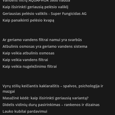
Vandens filtrų AQUAPHOR S800 nauda
Kaip išsirinkti geriausią pelėsio valiklį
Geriausias pelėsio valiklis - Super Fungicidas AG
Kaip panaikinti pelėsio kvapą
Ar geriamo vandens filtrai namui yra svarbūs
Atbulinis osmosas yra geriamo vandens sistema
Kaip veikia atbulinis osmosas
Kaip veikia vandens filtrai
Kaip veikia nugeležinimo filtrai
Vyrų stilių keičiantis kaklaraištis – spalvos, psichologija ir
mazgai
Masažinė kėdė: kaip išsirinkti geriausią variantą?
Didelis vidinių durų pasirinkimas – rankenos ir dizainas
Lauko kubilai pardavimui