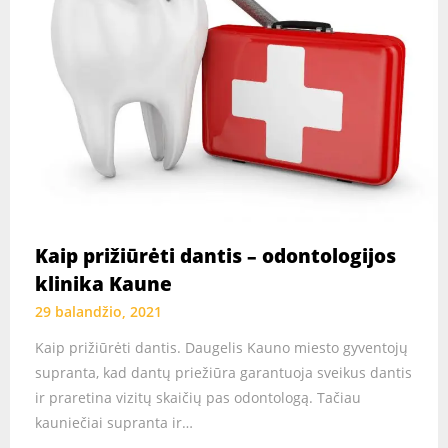
Kaip prižiūrėti dantis – odontologijos
klinika Kaune
29 balandžio, 2021
Kaip prižiūrėti dantis. Daugelis Kauno miesto gyventojų
supranta, kad dantų priežiūra garantuoja sveikus dantis
ir praretina vizitų skaičių pas odontologą. Tačiau
kauniečiai supranta ir…