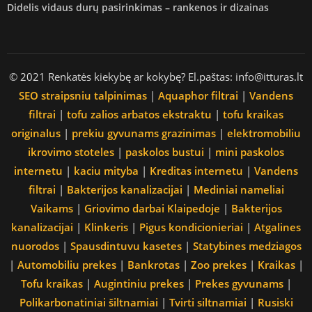
Didelis vidaus durų pasirinkimas – rankenos ir dizainas
© 2021 Renkatės kiekybę ar kokybę? El.paštas: info@itturas.lt
SEO straipsniu talpinimas
|
Aquaphor filtrai
|
Vandens
filtrai
|
tofu zalios arbatos ekstraktu
|
tofu kraikas
originalus
|
prekiu gyvunams grazinimas
|
elektromobiliu
ikrovimo stoteles
|
paskolos bustui
|
mini paskolos
internetu
|
kaciu mityba
|
Kreditas internetu
|
Vandens
filtrai
|
Bakterijos kanalizacijai
|
Mediniai nameliai
Vaikams
|
Griovimo darbai Klaipedoje
|
Bakterijos
kanalizacijai
|
Klinkeris
|
Pigus kondicionieriai
|
Atgalines
nuorodos
|
Spausdintuvu kasetes
|
Statybines medziagos
|
Automobiliu prekes
|
Bankrotas
|
Zoo prekes
|
Kraikas
|
Tofu kraikas
|
Augintiniu prekes
|
Prekes gyvunams
|
Polikarbonatiniai šiltnamiai
|
Tvirti siltnamiai
|
Rusiski