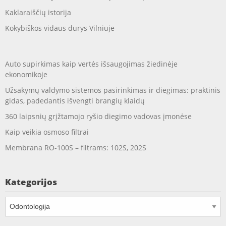
Kaklaraiščių istorija
Kokybiškos vidaus durys Vilniuje
Auto supirkimas kaip vertės išsaugojimas žiedinėje
ekonomikoje
Užsakymų valdymo sistemos pasirinkimas ir diegimas: praktinis
gidas, padedantis išvengti brangių klaidų
360 laipsnių grįžtamojo ryšio diegimo vadovas įmonėse
Kaip veikia osmoso filtrai
Membrana RO-100S – filtrams: 102S, 202S
Kategorijos
Kategorijos