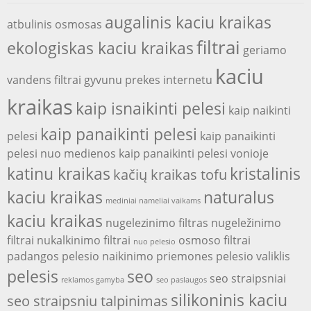
augalinis kaciu kraikas
atbulinis osmosas
filtrai
ekologiskas kaciu kraikas
geriamo
kaciu
vandens filtrai
gyvunu prekes internetu
kraikas
kaip isnaikinti pelesi
kaip naikinti
kaip panaikinti pelesi
pelesi
kaip panaikinti
pelesi nuo medienos
kaip panaikinti pelesi vonioje
katinu kraikas
kristalinis
kačių kraikas tofu
kaciu kraikas
naturalus
mediniai nameliai vaikams
kaciu kraikas
nugelezinimo filtras
nugeležinimo
filtrai
nukalkinimo filtrai
osmoso filtrai
nuo pelesio
padangos
pelesio naikinimo priemones
pelesio valiklis
pelesis
seo
seo straipsniai
reklamos gamyba
seo paslaugos
silikoninis kaciu
seo straipsniu talpinimas