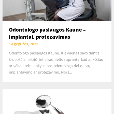
Odontologo paslaugos Kaune –
implantai, protezavimas
14 gegužės, 2021
Odontologo paslaugos Kaune. Kiekvienas savo dantis
kruopščiai prižiūrintis kaunietis supranta, kad ankščiau
ar vėliau teks lankytis pas odontologą dėl dantų
implantavimo ar protezavimo. Nors…