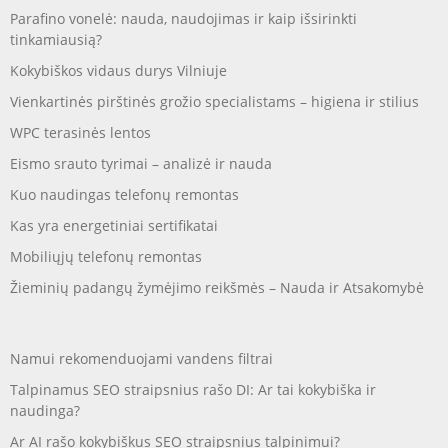
Parafino vonelė: nauda, naudojimas ir kaip išsirinkti
tinkamiausią?
Kokybiškos vidaus durys Vilniuje
Vienkartinės pirštinės grožio specialistams – higiena ir stilius
WPC terasinės lentos
Eismo srauto tyrimai – analizė ir nauda
Kuo naudingas telefonų remontas
Kas yra energetiniai sertifikatai
Mobiliųjų telefonų remontas
Žieminių padangų žymėjimo reikšmės – Nauda ir Atsakomybė
Namui rekomenduojami vandens filtrai
Talpinamus SEO straipsnius rašo DI: Ar tai kokybiška ir
naudinga?
Ar AI rašo kokybiškus SEO straipsnius talpinimui?