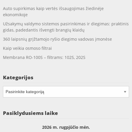
Auto supirkimas kaip vertės išsaugojimas žiedinėje
ekonomikoje
Užsakymų valdymo sistemos pasirinkimas ir diegimas: praktinis
gidas, padedantis išvengti brangių klaidų
360 laipsnių grįžtamojo ryšio diegimo vadovas įmonėse
Kaip veikia osmoso filtrai
Membrana RO-100S – filtrams: 102S, 202S
Kategorijos
Kategorijos
Pasiklydusiems laike
2026 m. rugpjūčio mėn.