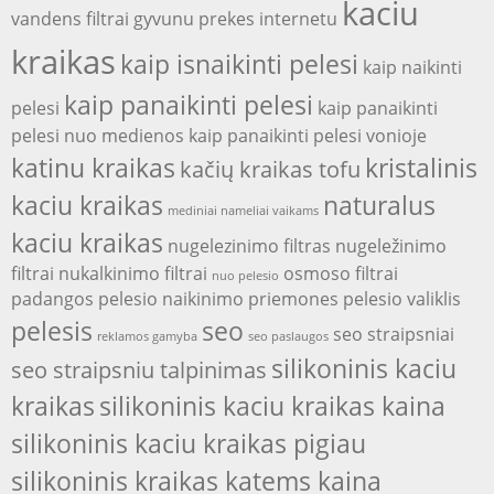
kaciu
vandens filtrai
gyvunu prekes internetu
kraikas
kaip isnaikinti pelesi
kaip naikinti
kaip panaikinti pelesi
pelesi
kaip panaikinti
pelesi nuo medienos
kaip panaikinti pelesi vonioje
katinu kraikas
kristalinis
kačių kraikas tofu
kaciu kraikas
naturalus
mediniai nameliai vaikams
kaciu kraikas
nugelezinimo filtras
nugeležinimo
filtrai
nukalkinimo filtrai
osmoso filtrai
nuo pelesio
padangos
pelesio naikinimo priemones
pelesio valiklis
pelesis
seo
seo straipsniai
reklamos gamyba
seo paslaugos
silikoninis kaciu
seo straipsniu talpinimas
kraikas
silikoninis kaciu kraikas kaina
silikoninis kaciu kraikas pigiau
silikoninis kraikas katems kaina