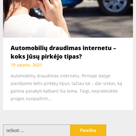
Automobilių draudimas internetu –
koks Jūsų pirkėjo tipas?
19 sausio, 2021
Automobilių draudimas internetu. Pirmoje dalyje
įvardijome kelis pirkėjų tipus, tačiau tai – dar viskas, ką
galima pasakyti kalbant šia tema. Taigi, nepraleiskite
progos susipažinti…
Ieškoti: