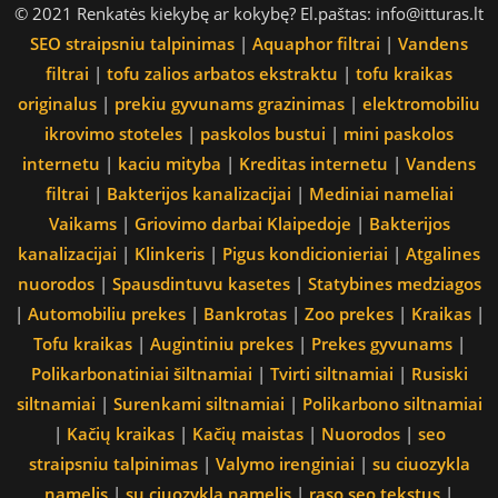
© 2021 Renkatės kiekybę ar kokybę? El.paštas: info@itturas.lt
SEO straipsniu talpinimas
|
Aquaphor filtrai
|
Vandens
filtrai
|
tofu zalios arbatos ekstraktu
|
tofu kraikas
originalus
|
prekiu gyvunams grazinimas
|
elektromobiliu
ikrovimo stoteles
|
paskolos bustui
|
mini paskolos
internetu
|
kaciu mityba
|
Kreditas internetu
|
Vandens
filtrai
|
Bakterijos kanalizacijai
|
Mediniai nameliai
Vaikams
|
Griovimo darbai Klaipedoje
|
Bakterijos
kanalizacijai
|
Klinkeris
|
Pigus kondicionieriai
|
Atgalines
nuorodos
|
Spausdintuvu kasetes
|
Statybines medziagos
|
Automobiliu prekes
|
Bankrotas
|
Zoo prekes
|
Kraikas
|
Tofu kraikas
|
Augintiniu prekes
|
Prekes gyvunams
|
Polikarbonatiniai šiltnamiai
|
Tvirti siltnamiai
|
Rusiski
siltnamiai
|
Surenkami siltnamiai
|
Polikarbono siltnamiai
|
Kačių kraikas
|
Kačių maistas
|
Nuorodos
|
seo
straipsniu talpinimas
|
Valymo irenginiai
|
su ciuozykla
namelis
|
su ciuozykla namelis
|
raso seo tekstus
|