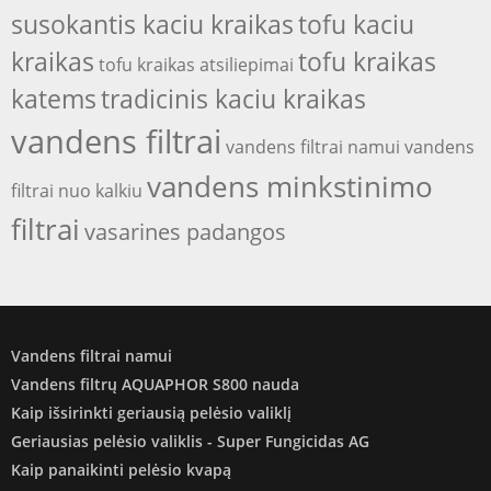
susokantis kaciu kraikas
tofu kaciu
kraikas
tofu kraikas
tofu kraikas atsiliepimai
katems
tradicinis kaciu kraikas
vandens filtrai
vandens filtrai namui
vandens
vandens minkstinimo
filtrai nuo kalkiu
filtrai
vasarines padangos
Vandens filtrai namui
Vandens filtrų AQUAPHOR S800 nauda
Kaip išsirinkti geriausią pelėsio valiklį
Geriausias pelėsio valiklis - Super Fungicidas AG
Kaip panaikinti pelėsio kvapą