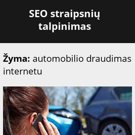
Skip
SEO straipsnių
to
content
talpinimas
Žyma:
automobilio draudimas
internetu