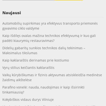
Naujausi
Automobilių supirkimas yra efektyvus transporto priemonės
gyvavimo ciklo valdyme
Kaip išdilęs ovalas mažina technikos efektyvumą ir kuo gali
padėti kiaurymių restauravimas?
Didelių gabaritų sunkios technikos dalių tekinimas –
Maksimalus tikslumas
Kaip kaklaraištis derinamas prie kostiumo
Vyrų stilius keičiantis kaklaraištis
Vaikų kūrybiškumas ir fizinis aktyvumas atsiskleidžia medinėse
žaidimų aikštelėse
Parafino vonelė: nauda, naudojimas ir kaip išsirinkti
tinkamiausią?
Kokybiškos vidaus durys Vilniuje