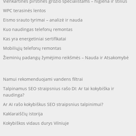
Vienkartinės pirštinės grožio specialistams – higiena ir stilius
WPC terasinės lentos
Eismo srauto tyrimai – analizė ir nauda
Kuo naudingas telefonų remontas
Kas yra energetiniai sertifikatai
Mobiliųjų telefonų remontas
Žieminių padangų žymėjimo reikšmės – Nauda ir Atsakomybė
Namui rekomenduojami vandens filtrai
Talpinamus SEO straipsnius rašo DI: Ar tai kokybiška ir
naudinga?
Ar AI rašo kokybiškus SEO straipsnius talpinimui?
Kaklaraiščių istorija
Kokybiškos vidaus durys Vilniuje