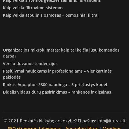
Kaip veikia sistemos geležies šalinimui iš vandens
Kaip veikia filtravimo sistemos
Kaip veikia atbulinis osmosas – osmosiniai filtrai
Organizacijos mikroklimatas: kaip tai keičia jūsų komandos
darbą?
Verslo dovanos tendencijos
Pasiūlymai naujokams ir profesionalams – Vienkartinės
paklodės
Rinktis Aquaphor S800 naudinga – 5 priežastys kodėl
Didelis vidaus durų pasirinkimas – rankenos ir dizainas
© 2021 Renkatės kiekybę ar kokybę? El.paštas: info@itturas.lt
SEO straipsniu talpinimas
|
Aquaphor filtrai
|
Vandens