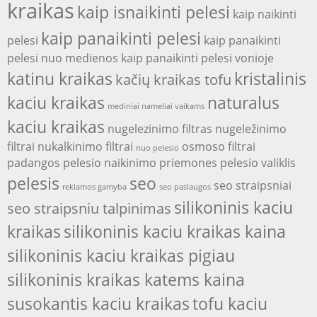
kraikas
kaip isnaikinti pelesi
kaip naikinti
kaip panaikinti pelesi
pelesi
kaip panaikinti
pelesi nuo medienos
kaip panaikinti pelesi vonioje
katinu kraikas
kristalinis
kačių kraikas tofu
kaciu kraikas
naturalus
mediniai nameliai vaikams
kaciu kraikas
nugelezinimo filtras
nugeležinimo
filtrai
nukalkinimo filtrai
osmoso filtrai
nuo pelesio
padangos
pelesio naikinimo priemones
pelesio valiklis
pelesis
seo
seo straipsniai
reklamos gamyba
seo paslaugos
silikoninis kaciu
seo straipsniu talpinimas
kraikas
silikoninis kaciu kraikas kaina
silikoninis kaciu kraikas pigiau
silikoninis kraikas katems kaina
susokantis kaciu kraikas
tofu kaciu