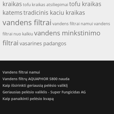
kraikas
tofu kraikas
tofu kraikas atsiliepimai
katems
tradicinis kaciu kraikas
vandens filtrai
vandens filtrai namui
vandens
vandens minkstinimo
filtrai nuo kalkiu
filtrai
vasarines padangos
Vandens filtrai namui
Vandens filtrų AQUAPHOR S800 nauda
Kaip išsirinkti geriausią pelėsio valiklį
Geriausias pelėsio valiklis - Super Fungicidas AG
Kaip panaikinti pelėsio kvapą