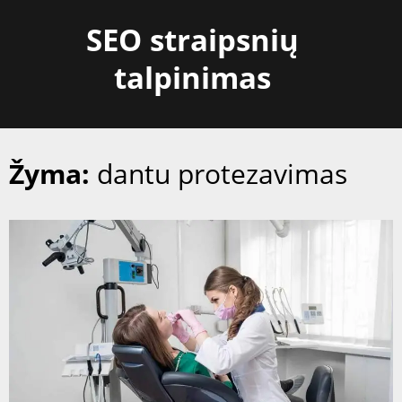
Skip
SEO straipsnių
to
content
talpinimas
Žyma:
dantu protezavimas