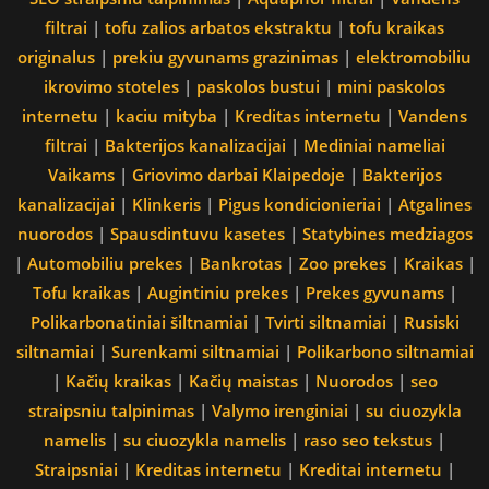
filtrai
|
tofu zalios arbatos ekstraktu
|
tofu kraikas
originalus
|
prekiu gyvunams grazinimas
|
elektromobiliu
ikrovimo stoteles
|
paskolos bustui
|
mini paskolos
internetu
|
kaciu mityba
|
Kreditas internetu
|
Vandens
filtrai
|
Bakterijos kanalizacijai
|
Mediniai nameliai
Vaikams
|
Griovimo darbai Klaipedoje
|
Bakterijos
kanalizacijai
|
Klinkeris
|
Pigus kondicionieriai
|
Atgalines
nuorodos
|
Spausdintuvu kasetes
|
Statybines medziagos
|
Automobiliu prekes
|
Bankrotas
|
Zoo prekes
|
Kraikas
|
Tofu kraikas
|
Augintiniu prekes
|
Prekes gyvunams
|
Polikarbonatiniai šiltnamiai
|
Tvirti siltnamiai
|
Rusiski
siltnamiai
|
Surenkami siltnamiai
|
Polikarbono siltnamiai
|
Kačių kraikas
|
Kačių maistas
|
Nuorodos
|
seo
straipsniu talpinimas
|
Valymo irenginiai
|
su ciuozykla
namelis
|
su ciuozykla namelis
|
raso seo tekstus
|
Straipsniai
|
Kreditas internetu
|
Kreditai internetu
|