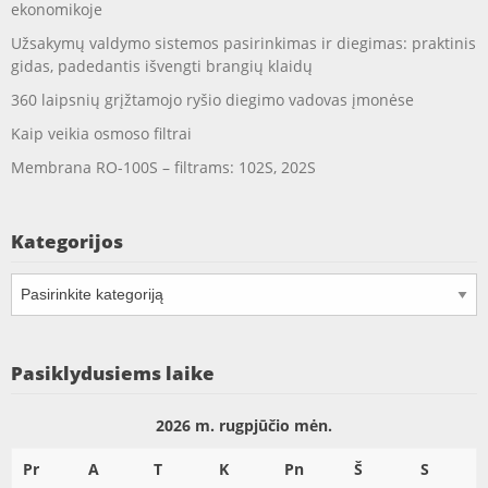
ekonomikoje
Užsakymų valdymo sistemos pasirinkimas ir diegimas: praktinis
gidas, padedantis išvengti brangių klaidų
360 laipsnių grįžtamojo ryšio diegimo vadovas įmonėse
Kaip veikia osmoso filtrai
Membrana RO-100S – filtrams: 102S, 202S
Kategorijos
Kategorijos
Pasiklydusiems laike
2026 m. rugpjūčio mėn.
Pr
A
T
K
Pn
Š
S