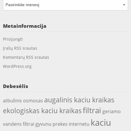
Archyvai
Metainformacija
Prisijungti
Įrašų RSS srautas
Komentarų RSS srautas
WordPress.org
Debesėlis
augalinis kaciu kraikas
atbulinis osmosas
filtrai
ekologiskas kaciu kraikas
geriamo
kaciu
vandens filtrai
gyvunu prekes internetu