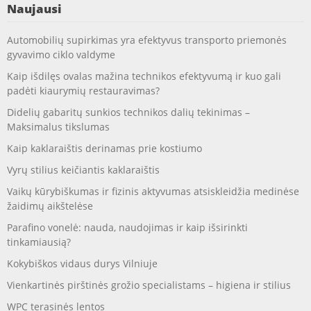
Naujausi
Automobilių supirkimas yra efektyvus transporto priemonės
gyvavimo ciklo valdyme
Kaip išdilęs ovalas mažina technikos efektyvumą ir kuo gali
padėti kiaurymių restauravimas?
Didelių gabaritų sunkios technikos dalių tekinimas –
Maksimalus tikslumas
Kaip kaklaraištis derinamas prie kostiumo
Vyrų stilius keičiantis kaklaraištis
Vaikų kūrybiškumas ir fizinis aktyvumas atsiskleidžia medinėse
žaidimų aikštelėse
Parafino vonelė: nauda, naudojimas ir kaip išsirinkti
tinkamiausią?
Kokybiškos vidaus durys Vilniuje
Vienkartinės pirštinės grožio specialistams – higiena ir stilius
WPC terasinės lentos