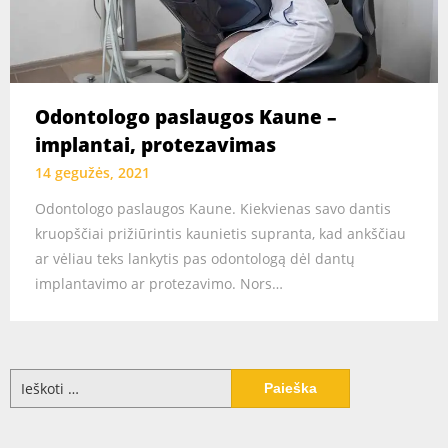
Odontologo paslaugos Kaune –
implantai, protezavimas
14 gegužės, 2021
Odontologo paslaugos Kaune. Kiekvienas savo dantis
kruopščiai prižiūrintis kaunietis supranta, kad ankščiau
ar vėliau teks lankytis pas odontologą dėl dantų
implantavimo ar protezavimo. Nors…
Ieškoti: