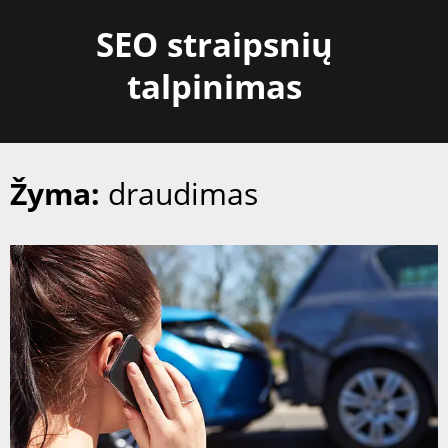
Skip
SEO straipsnių
to
content
talpinimas
Žyma:
draudimas