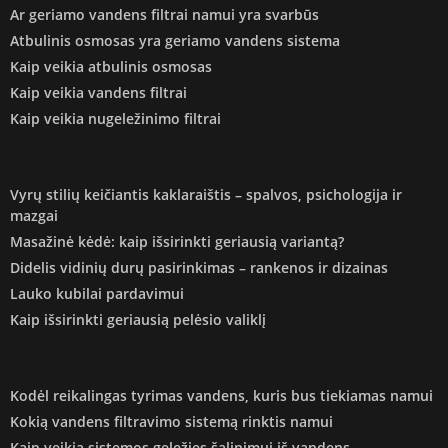
Ar geriamo vandens filtrai namui yra svarbūs
Atbulinis osmosas yra geriamo vandens sistema
Kaip veikia atbulinis osmosas
Kaip veikia vandens filtrai
Kaip veikia nugeležinimo filtrai
Vyrų stilių keičiantis kaklaraištis – spalvos, psichologija ir
mazgai
Masažinė kėdė: kaip išsirinkti geriausią variantą?
Didelis vidinių durų pasirinkimas – rankenos ir dizainas
Lauko kubilai pardavimui
Kaip išsirinkti geriausią pelėsio valiklį
Kodėl reikalingas tyrimas vandens, kuris bus tiekiamas namui
Kokią vandens filtravimo sistemą rinktis namui
Kaip veikia sistemos geležies šalinimui iš vandens