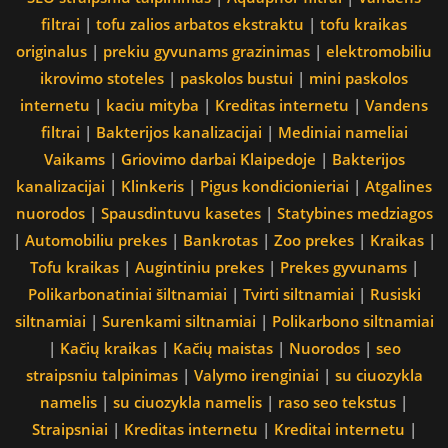
filtrai
|
tofu zalios arbatos ekstraktu
|
tofu kraikas
originalus
|
prekiu gyvunams grazinimas
|
elektromobiliu
ikrovimo stoteles
|
paskolos bustui
|
mini paskolos
internetu
|
kaciu mityba
|
Kreditas internetu
|
Vandens
filtrai
|
Bakterijos kanalizacijai
|
Mediniai nameliai
Vaikams
|
Griovimo darbai Klaipedoje
|
Bakterijos
kanalizacijai
|
Klinkeris
|
Pigus kondicionieriai
|
Atgalines
nuorodos
|
Spausdintuvu kasetes
|
Statybines medziagos
|
Automobiliu prekes
|
Bankrotas
|
Zoo prekes
|
Kraikas
|
Tofu kraikas
|
Augintiniu prekes
|
Prekes gyvunams
|
Polikarbonatiniai šiltnamiai
|
Tvirti siltnamiai
|
Rusiski
siltnamiai
|
Surenkami siltnamiai
|
Polikarbono siltnamiai
|
Kačių kraikas
|
Kačių maistas
|
Nuorodos
|
seo
straipsniu talpinimas
|
Valymo irenginiai
|
su ciuozykla
namelis
|
su ciuozykla namelis
|
raso seo tekstus
|
Straipsniai
|
Kreditas internetu
|
Kreditai internetu
|