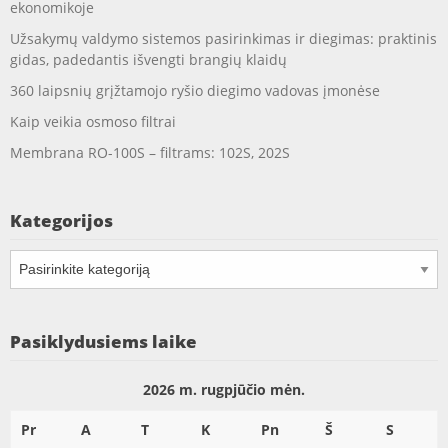
ekonomikoje
Užsakymų valdymo sistemos pasirinkimas ir diegimas: praktinis
gidas, padedantis išvengti brangių klaidų
360 laipsnių grįžtamojo ryšio diegimo vadovas įmonėse
Kaip veikia osmoso filtrai
Membrana RO-100S – filtrams: 102S, 202S
Kategorijos
Kategorijos
Pasiklydusiems laike
2026 m. rugpjūčio mėn.
Pr
A
T
K
Pn
Š
S