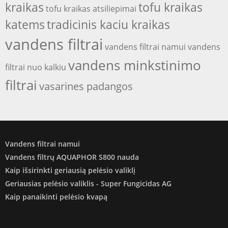
kraikas
tofu kraikas
tofu kraikas atsiliepimai
katems
tradicinis kaciu kraikas
vandens filtrai
vandens filtrai namui
vandens
vandens minkstinimo
filtrai nuo kalkiu
filtrai
vasarines padangos
Vandens filtrai namui
Vandens filtrų AQUAPHOR S800 nauda
Kaip išsirinkti geriausią pelėsio valiklį
Geriausias pelėsio valiklis - Super Fungicidas AG
Kaip panaikinti pelėsio kvapą