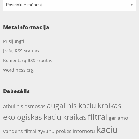
Archyvai
Metainformacija
Prisijungti
Įrašų RSS srautas
Komentarų RSS srautas
WordPress.org
Debesėlis
augalinis kaciu kraikas
atbulinis osmosas
filtrai
ekologiskas kaciu kraikas
geriamo
kaciu
vandens filtrai
gyvunu prekes internetu