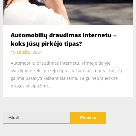
Automobilių draudimas internetu –
koks Jūsų pirkėjo tipas?
19 sausio, 2021
Automobilių draudimas internetu. Pirmoje dalyje
įvardijome kelis pirkėjų tipus, tačiau tai – dar viskas, ką
galima pasakyti kalbant šia tema. Taigi, nepraleiskite
progos susipažinti…
Ieškoti: