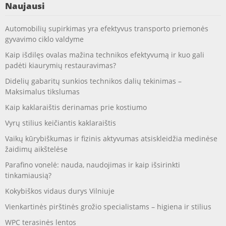
Naujausi
Automobilių supirkimas yra efektyvus transporto priemonės
gyvavimo ciklo valdyme
Kaip išdilęs ovalas mažina technikos efektyvumą ir kuo gali
padėti kiaurymių restauravimas?
Didelių gabaritų sunkios technikos dalių tekinimas –
Maksimalus tikslumas
Kaip kaklaraištis derinamas prie kostiumo
Vyrų stilius keičiantis kaklaraištis
Vaikų kūrybiškumas ir fizinis aktyvumas atsiskleidžia medinėse
žaidimų aikštelėse
Parafino vonelė: nauda, naudojimas ir kaip išsirinkti
tinkamiausią?
Kokybiškos vidaus durys Vilniuje
Vienkartinės pirštinės grožio specialistams – higiena ir stilius
WPC terasinės lentos