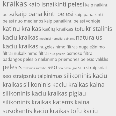
kraikas
kaip isnaikinti pelesi
kaip naikinti
kaip panaikinti pelesi
pelesi
kaip panaikinti
pelesi nuo medienos
kaip panaikinti pelesi vonioje
katinu kraikas
kristalinis
kačių kraikas tofu
kaciu kraikas
naturalus
mediniai nameliai vaikams
kaciu kraikas
nugelezinimo filtras
nugeležinimo
filtrai
nukalkinimo filtrai
osmoso filtrai
nuo pelesio
padangos
pelesio naikinimo priemones
pelesio valiklis
pelesis
seo
seo straipsniai
reklamos gamyba
seo paslaugos
silikoninis kaciu
seo straipsniu talpinimas
kraikas
silikoninis kaciu kraikas kaina
silikoninis kaciu kraikas pigiau
silikoninis kraikas katems kaina
susokantis kaciu kraikas
tofu kaciu