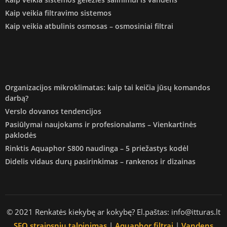
Kaip veikia filtravimo sistemos
Kaip veikia atbulinis osmosas – osmosiniai filtrai
Organizacijos mikroklimatas: kaip tai keičia jūsų komandos
darbą?
Verslo dovanos tendencijos
Pasiūlymai naujokams ir profesionalams – Vienkartinės
paklodės
Rinktis Aquaphor S800 naudinga – 5 priežastys kodėl
Didelis vidaus durų pasirinkimas – rankenos ir dizainas
© 2021 Renkatės kiekybę ar kokybę? El.paštas: info@itturas.lt
SEO straipsniu talpinimas
|
Aquaphor filtrai
|
Vandens