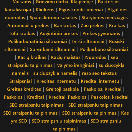
Vaikams
|
Griovimo darbai Klaipedoje
|
Bakterijos
kanalizacijai
|
Klinkeris
|
Pigus kondicionieriai
|
Atgalines
nuorodos
|
Spausdintuvu kasetes
|
Statybines medziagos
|
Automobiliu prekes
|
Bankrotas
|
Zoo prekes
|
Kraikas
|
Tofu kraikas
|
Augintiniu prekes
|
Prekes gyvunams
|
Polikarbonatiniai šiltnamiai
|
Tvirti siltnamiai
|
Rusiski
siltnamiai
|
Surenkami siltnamiai
|
Polikarbono siltnamiai
|
Kačių kraikas
|
Kačių maistas
|
Nuorodos
|
seo
straipsniu talpinimas
|
Valymo irenginiai
|
su ciuozykla
namelis
|
su ciuozykla namelis
|
raso seo tekstus
|
Straipsniai
|
Kreditas internetu
|
Kreditai internetu
|
Greitas kreditas
|
Greitoji paskola
|
Paskolos, Kreditai
|
Paskolos
|
Kreditai
|
Kreditai, Paskolos
|
Paskolos, kreditai
|
SEO straipsniu talpinimas
|
SEO straipsniu talpinimas
|
SEO straipsniu talpinimas
|
SEO straipsniu talpinimas
|
Kas
yra SEO
|
SEO straipsniu talpinimas
|
SEO straipsniu
talpinimas
|