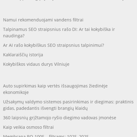
Namui rekomenduojami vandens filtrai
Talpinamus SEO straipsnius rašo DI: Ar tai kokybiška ir
naudinga?
Ar AI rašo kokybiškus SEO straipsnius talpinimui?
Kaklaraiščių istorija
Kokybiškos vidaus durys Vilniuje
Auto supirkimas kaip vertės išsaugojimas žiedinėje
ekonomikoje
Užsakymų valdymo sistemos pasirinkimas ir diegimas: praktinis
gidas, padedantis išvengti brangių klaidų
360 laipsnių grįžtamojo ryšio diegimo vadovas įmonėse
Kaip veikia osmoso filtrai
Membrana RO-100S – filtrams: 102S, 202S