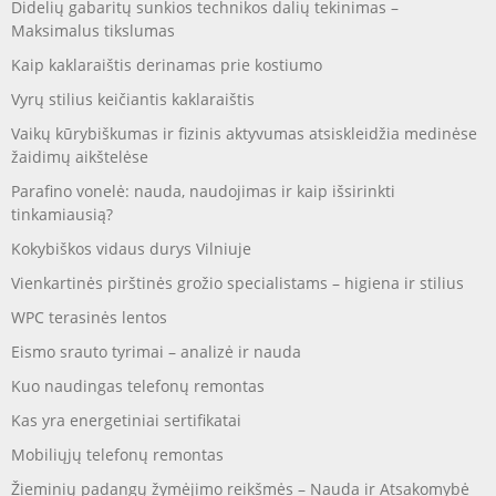
Didelių gabaritų sunkios technikos dalių tekinimas –
Maksimalus tikslumas
Kaip kaklaraištis derinamas prie kostiumo
Vyrų stilius keičiantis kaklaraištis
Vaikų kūrybiškumas ir fizinis aktyvumas atsiskleidžia medinėse
žaidimų aikštelėse
Parafino vonelė: nauda, naudojimas ir kaip išsirinkti
tinkamiausią?
Kokybiškos vidaus durys Vilniuje
Vienkartinės pirštinės grožio specialistams – higiena ir stilius
WPC terasinės lentos
Eismo srauto tyrimai – analizė ir nauda
Kuo naudingas telefonų remontas
Kas yra energetiniai sertifikatai
Mobiliųjų telefonų remontas
Žieminių padangų žymėjimo reikšmės – Nauda ir Atsakomybė