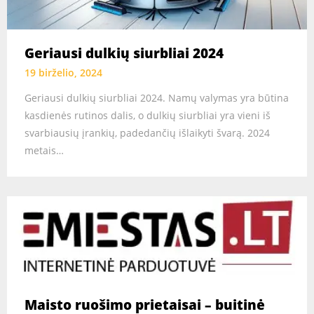
Geriausi dulkių siurbliai 2024
19 birželio, 2024
Geriausi dulkių siurbliai 2024. Namų valymas yra būtina
kasdienės rutinos dalis, o dulkių siurbliai yra vieni iš
svarbiausių įrankių, padedančių išlaikyti švarą. 2024
metais…
Maisto ruošimo prietaisai – buitinė