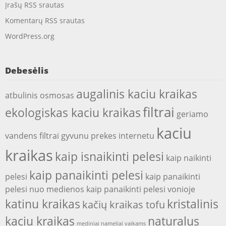
Įrašų RSS srautas
Komentarų RSS srautas
WordPress.org
Debesėlis
augalinis kaciu kraikas
atbulinis osmosas
filtrai
ekologiskas kaciu kraikas
geriamo
kaciu
vandens filtrai
gyvunu prekes internetu
kraikas
kaip isnaikinti pelesi
kaip naikinti
kaip panaikinti pelesi
pelesi
kaip panaikinti
pelesi nuo medienos
kaip panaikinti pelesi vonioje
katinu kraikas
kristalinis
kačių kraikas tofu
kaciu kraikas
naturalus
mediniai nameliai vaikams