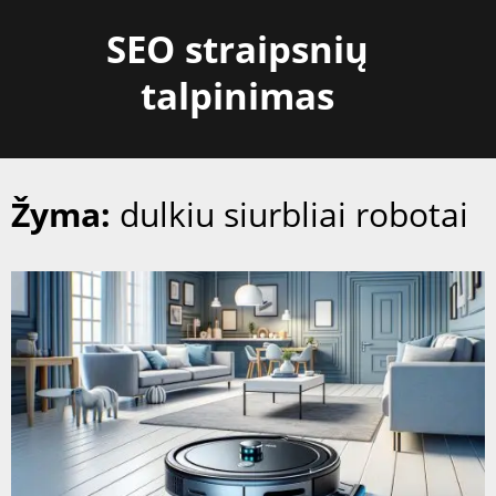
Skip
SEO straipsnių
to
content
talpinimas
Žyma:
dulkiu siurbliai robotai