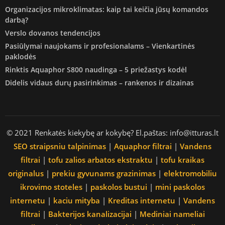
Organizacijos mikroklimatas: kaip tai keičia jūsų komandos
darbą?
Verslo dovanos tendencijos
Pasiūlymai naujokams ir profesionalams – Vienkartinės
paklodės
Rinktis Aquaphor S800 naudinga – 5 priežastys kodėl
Didelis vidaus durų pasirinkimas – rankenos ir dizainas
© 2021 Renkatės kiekybę ar kokybę? El.paštas: info@itturas.lt
SEO straipsniu talpinimas
|
Aquaphor filtrai
|
Vandens
filtrai
|
tofu zalios arbatos ekstraktu
|
tofu kraikas
originalus
|
prekiu gyvunams grazinimas
|
elektromobiliu
ikrovimo stoteles
|
paskolos bustui
|
mini paskolos
internetu
|
kaciu mityba
|
Kreditas internetu
|
Vandens
filtrai
|
Bakterijos kanalizacijai
|
Mediniai nameliai