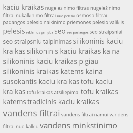
kaciu kraikas
nugelezinimo filtras
nugeležinimo
filtrai
nukalkinimo filtrai
osmoso filtrai
nuo pelesio
padangos
pelesio naikinimo priemones
pelesio valiklis
pelesis
seo
seo straipsniai
reklamos gamyba
seo paslaugos
silikoninis kaciu
seo straipsniu talpinimas
kraikas
silikoninis kaciu kraikas kaina
silikoninis kaciu kraikas pigiau
silikoninis kraikas katems kaina
susokantis kaciu kraikas
tofu kaciu
kraikas
tofu kraikas
tofu kraikas atsiliepimai
katems
tradicinis kaciu kraikas
vandens filtrai
vandens filtrai namui
vandens
vandens minkstinimo
filtrai nuo kalkiu