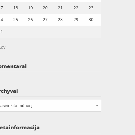
17
18
19
20
21
22
23
24
25
26
27
28
29
30
31
Kov
omentarai
rchyvai
chyvai
etainformacija