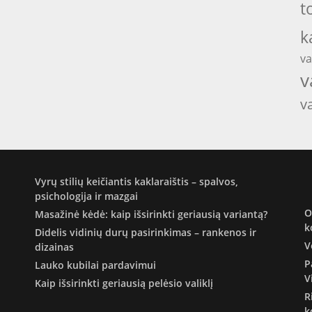
t
k
va
v
v
Vyrų stilių keičiantis kaklaraištis – spalvos,
psichologija ir mazgai
O
Masažinė kėdė: kaip išsirinkti geriausią variantą?
k
Didelis vidinių durų pasirinkimas – rankenos ir
V
dizainas
P
Lauko kubilai pardavimui
V
Kaip išsirinkti geriausią pelėsio valiklį
R
k