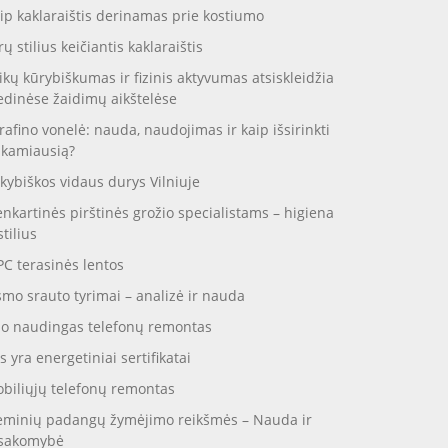
ip kaklaraištis derinamas prie kostiumo
rų stilius keičiantis kaklaraištis
ikų kūrybiškumas ir fizinis aktyvumas atsiskleidžia
dinėse žaidimų aikštelėse
rafino vonelė: nauda, naudojimas ir kaip išsirinkti
nkamiausią?
kybiškos vidaus durys Vilniuje
enkartinės pirštinės grožio specialistams – higiena
stilius
C terasinės lentos
smo srauto tyrimai – analizė ir nauda
o naudingas telefonų remontas
s yra energetiniai sertifikatai
biliųjų telefonų remontas
eminių padangų žymėjimo reikšmės – Nauda ir
sakomybė