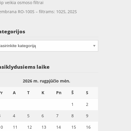
ip veikia osmoso filtrai
mbrana RO-100S – filtrams: 102S, 202S
ategorijos
tegorijos
asiklydusiems laike
2026 m. rugpjūčio mėn.
Pr
A
T
K
Pn
Š
S
1
2
3
4
5
6
7
8
9
10
11
12
13
14
15
16