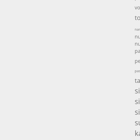
vo
t
nam
nu
nu
p
pe
pas
t
s
s
s
s
k