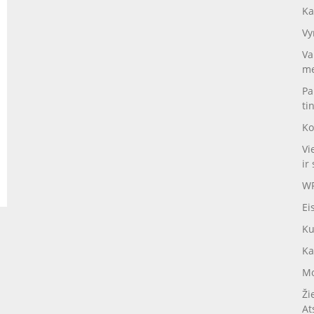
Ka
Vy
Va
me
Pa
ti
Ko
Vi
ir 
WP
Ei
Ku
Ka
Mo
Ži
At