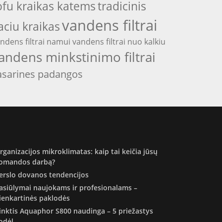
ofu kraikas katems
tradicinis
vandens filtrai
aciu kraikas
ndens filtrai namui
vandens filtrai nuo kalkiu
andens minkstinimo filtrai
asarines padangos
rganizacijos mikroklimatas: kaip tai keičia jūsų
omandos darbą?
erslo dovanos tendencijos
asiūlymai naujokams ir profesionalams –
ienkartinės paklodės
inktis Aquaphor S800 naudinga – 5 priežastys
odėl