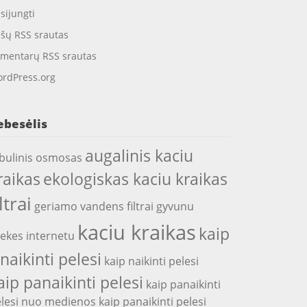
isijungti
ašų RSS srautas
mentarų RSS srautas
rdPress.org
ebesėlis
augalinis kaciu
bulinis osmosas
raikas
ekologiskas kaciu kraikas
iltrai
geriamo vandens filtrai
gyvunu
kaciu kraikas
kaip
ekes internetu
snaikinti pelesi
kaip naikinti pelesi
aip panaikinti pelesi
kaip panaikinti
lesi nuo medienos
kaip panaikinti pelesi