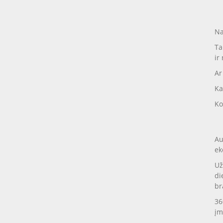
Na
Ta
ir
Ar
Ka
Ko
Au
ek
Už
di
br
36
įm