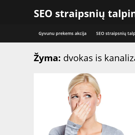
Skip
SEO straipsnių talp
to
content
Gyvunu prekems akcija
SEO straipsnių tal
Žyma:
dvokas is kanaliz