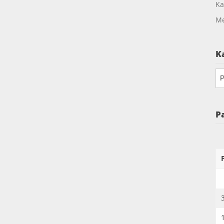
Ka
Me
K
Ka
P