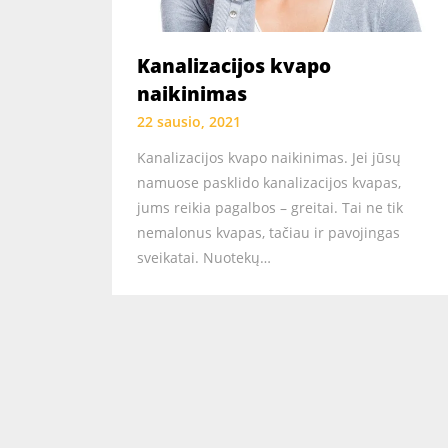
Kanalizacijos kvapo
naikinimas
22 sausio, 2021
Kanalizacijos kvapo naikinimas. Jei jūsų
namuose pasklido kanalizacijos kvapas,
jums reikia pagalbos – greitai. Tai ne tik
nemalonus kvapas, tačiau ir pavojingas
sveikatai. Nuotekų…