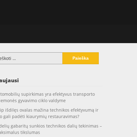
koti:
aujausi
tomobilių supirkimas yra efektyvus transporto
iemonės gyvavimo ciklo valdyme
ip išdilęs ovalas mažina technikos efektyvumą ir
o gali padėti kiaurymių restauravimas?
delių gabaritų sunkios technikos dalių tekinimas –
ksimalus tikslumas