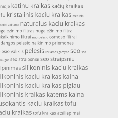
katinu kraikas
kačių kraikas
nioje
kristalinis kaciu kraikas
ofu
mediniai
naturalus kaciu kraikas
eliai vaikams
gelezinimo filtras
nugeležinimo filtrai
kalkinimo filtrai
osmoso filtrai
nuo pelesio
adangos
pelesio naikinimo priemones
pelesis
seo
lesio valiklis
reklamos gamyba
seo
seo straipsniu
seo straipsniai
laugos
silikoninis kaciu kraikas
alpinimas
ilikoninis kaciu kraikas kaina
ilikoninis kaciu kraikas pigiau
ilikoninis kraikas katems kaina
usokantis kaciu kraikas
tofu
aciu kraikas
tofu kraikas atsiliepimai