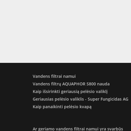
Vandens filtrai namui
Vandens filtrų AQUAPHOR S800 nauda
Kaip išsirinkti geriausią pelėsio valiklį
Geriausias pelėsio valiklis - Super Fungicidas AG
Kaip panaikinti pelėsio kvapą
Ar geriamo vandens filtrai namui yra svarbūs