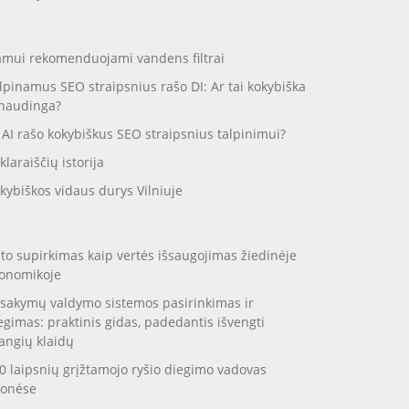
mui rekomenduojami vandens filtrai
lpinamus SEO straipsnius rašo DI: Ar tai kokybiška
 naudinga?
 AI rašo kokybiškus SEO straipsnius talpinimui?
klaraiščių istorija
kybiškos vidaus durys Vilniuje
to supirkimas kaip vertės išsaugojimas žiedinėje
onomikoje
sakymų valdymo sistemos pasirinkimas ir
egimas: praktinis gidas, padedantis išvengti
angių klaidų
0 laipsnių grįžtamojo ryšio diegimo vadovas
onėse