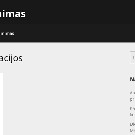
inimas
pinimas
acijos
Ieš
N
Au
pr
Ka
ku
Di
Ma