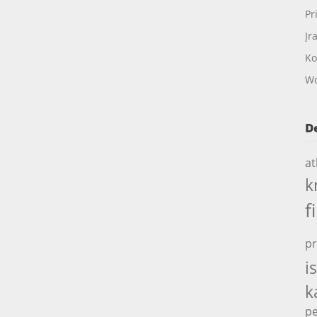
Pr
Įr
Ko
Wo
D
at
k
f
pr
i
k
pe