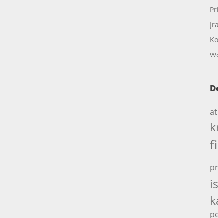
Pr
Įr
Ko
Wo
D
at
k
f
pr
i
k
pe