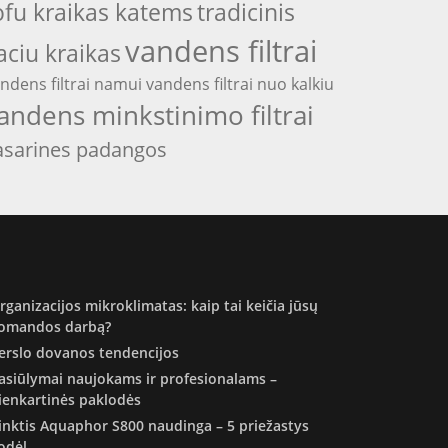
ofu kraikas katems
tradicinis
vandens filtrai
aciu kraikas
ndens filtrai namui
vandens filtrai nuo kalkiu
andens minkstinimo filtrai
asarines padangos
rganizacijos mikroklimatas: kaip tai keičia jūsų
omandos darbą?
erslo dovanos tendencijos
asiūlymai naujokams ir profesionalams –
ienkartinės paklodės
inktis Aquaphor S800 naudinga – 5 priežastys
odėl