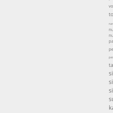
vo
t
nam
nu
nu
p
pe
pas
t
s
s
s
s
k