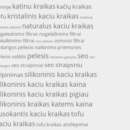
katinu kraikas
kačių kraikas
nioje
kristalinis kaciu kraikas
ofu
mediniai
naturalus kaciu kraikas
eliai vaikams
gelezinimo filtras
nugeležinimo filtrai
kalkinimo filtrai
osmoso filtrai
nuo pelesio
adangos
pelesio naikinimo priemones
pelesis
seo
lesio valiklis
reklamos gamyba
seo
seo straipsniu
seo straipsniai
laugos
silikoninis kaciu kraikas
alpinimas
ilikoninis kaciu kraikas kaina
ilikoninis kaciu kraikas pigiau
ilikoninis kraikas katems kaina
usokantis kaciu kraikas
tofu
aciu kraikas
tofu kraikas atsiliepimai