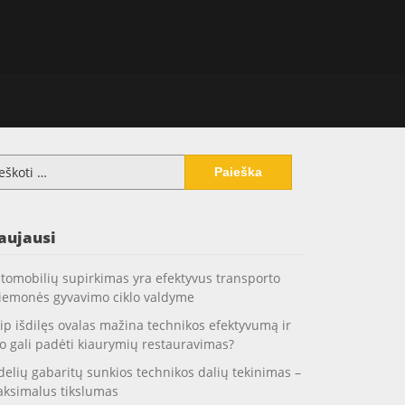
koti:
aujausi
tomobilių supirkimas yra efektyvus transporto
iemonės gyvavimo ciklo valdyme
ip išdilęs ovalas mažina technikos efektyvumą ir
o gali padėti kiaurymių restauravimas?
delių gabaritų sunkios technikos dalių tekinimas –
ksimalus tikslumas