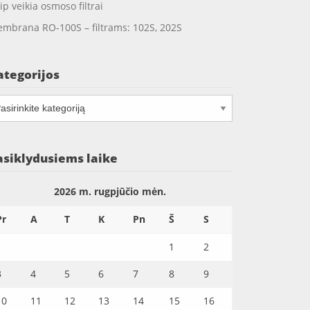
ip veikia osmoso filtrai
mbrana RO-100S – filtrams: 102S, 202S
ategorijos
tegorijos
asiklydusiems laike
2026 m. rugpjūčio mėn.
Pr
A
T
K
Pn
Š
S
1
2
3
4
5
6
7
8
9
10
11
12
13
14
15
16