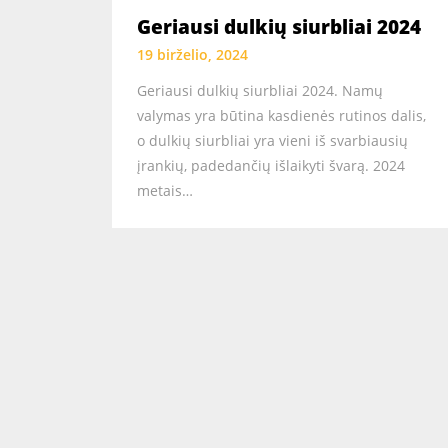
Geriausi dulkių siurbliai 2024
19 birželio, 2024
Geriausi dulkių siurbliai 2024. Namų
valymas yra būtina kasdienės rutinos dalis,
o dulkių siurbliai yra vieni iš svarbiausių
įrankių, padedančių išlaikyti švarą. 2024
metais…