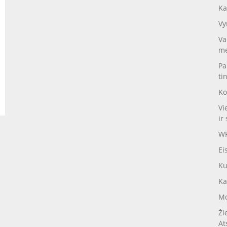
Ka
Vy
Va
me
Pa
ti
Ko
Vi
ir 
WP
Ei
Ku
Ka
Mo
Ži
At