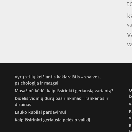
t
k
va
v
v
Vyrų stilių keičiantis kaklaraištis – spalvos,
psichologija ir mazgai
O
Masažinė kėdė: kaip išsirinkti geriausią variantą?
k
Didelis vidinių durų pasirinkimas – rankenos ir
V
dizainas
P
Lauko kubilai pardavimui
V
Kaip išsirinkti geriausią pelėsio valiklį
R
k