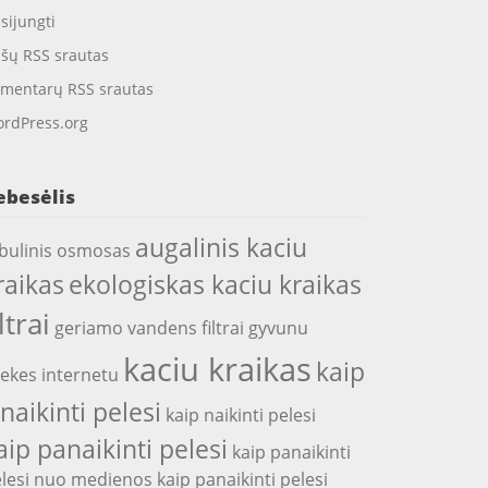
isijungti
ašų RSS srautas
mentarų RSS srautas
rdPress.org
ebesėlis
augalinis kaciu
bulinis osmosas
raikas
ekologiskas kaciu kraikas
iltrai
geriamo vandens filtrai
gyvunu
kaciu kraikas
kaip
ekes internetu
snaikinti pelesi
kaip naikinti pelesi
aip panaikinti pelesi
kaip panaikinti
lesi nuo medienos
kaip panaikinti pelesi