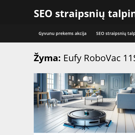
Skip
SEO straipsnių talp
to
content
Gyvunu prekems akcija
SEO straipsnių tal
Žyma:
Eufy RoboVac 11