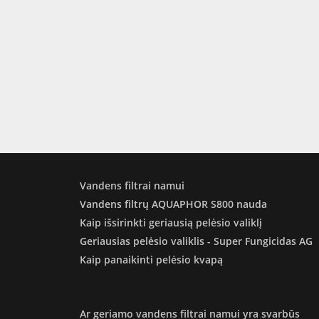
Vandens filtrai namui
Vandens filtrų AQUAPHOR S800 nauda
Kaip išsirinkti geriausią pelėsio valiklį
Geriausias pelėsio valiklis - Super Fungicidas AG
Kaip panaikinti pelėsio kvapą
Ar geriamo vandens filtrai namui yra svarbūs