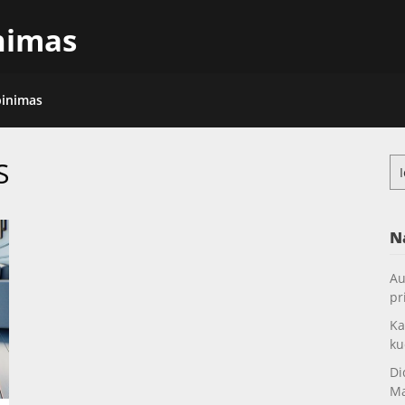
inimas
pinimas
S
Ieš
N
Au
pr
Ka
ku
Di
Ma