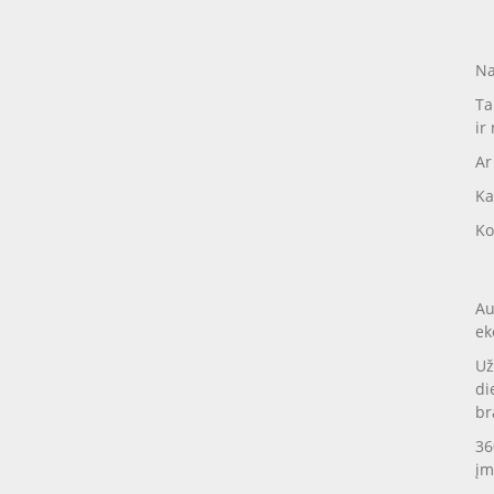
Na
Ta
ir
Ar
Ka
Ko
Au
ek
Už
di
br
36
įm