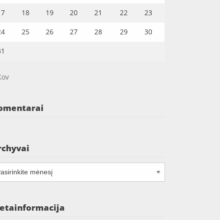
17
18
19
20
21
22
23
24
25
26
27
28
29
30
31
Kov
omentarai
rchyvai
chyvai
etainformacija