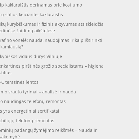
ip kaklaraištis derinamas prie kostiumo
rų stilius keičiantis kaklaraištis
ikų kūrybiškumas ir fizinis aktyvumas atsiskleidžia
dinėse žaidimų aikštelėse
rafino vonelė: nauda, naudojimas ir kaip išsirinkti
nkamiausią?
kybiškos vidaus durys Vilniuje
enkartinės pirštinės grožio specialistams – higiena
stilius
C terasinės lentos
smo srauto tyrimai – analizė ir nauda
o naudingas telefonų remontas
s yra energetiniai sertifikatai
biliųjų telefonų remontas
eminių padangų žymėjimo reikšmės – Nauda ir
sakomybė