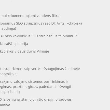
mui rekomenduojami vandens filtrai
lpinamus SEO straipsnius rašo DI: Ar tai kokybiška
 naudinga?
 AI rašo kokybiškus SEO straipsnius talpinimui?
klaraiščių istorija
kybiškos vidaus durys Vilniuje
to supirkimas kaip vertės išsaugojimas žiedinėje
onomikoje
sakymų valdymo sistemos pasirinkimas ir
egimas: praktinis gidas, padedantis išvengti
angių klaidų
0 laipsnių grįžtamojo ryšio diegimo vadovas
onėse