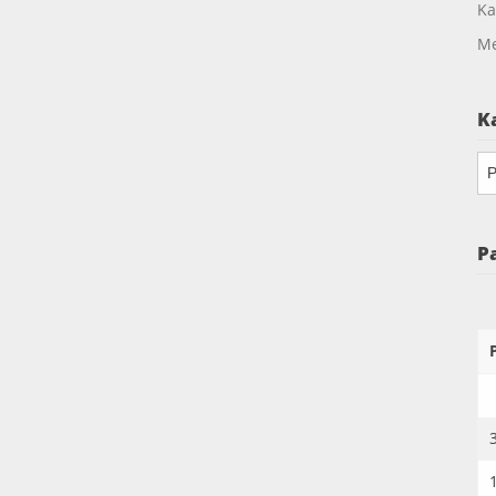
Ka
Me
K
Ka
P