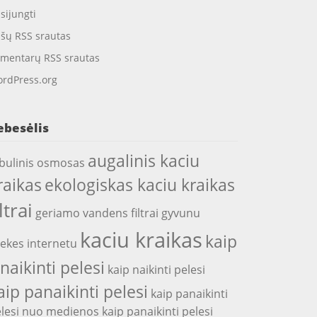
isijungti
ašų RSS srautas
mentarų RSS srautas
rdPress.org
ebesėlis
augalinis kaciu
bulinis osmosas
raikas
ekologiskas kaciu kraikas
iltrai
geriamo vandens filtrai
gyvunu
kaciu kraikas
kaip
ekes internetu
snaikinti pelesi
kaip naikinti pelesi
aip panaikinti pelesi
kaip panaikinti
lesi nuo medienos
kaip panaikinti pelesi