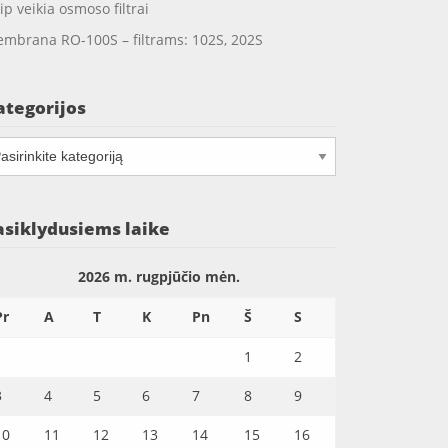
ip veikia osmoso filtrai
mbrana RO-100S – filtrams: 102S, 202S
ategorijos
tegorijos
asiklydusiems laike
2026 m. rugpjūčio mėn.
Pr
A
T
K
Pn
Š
S
1
2
3
4
5
6
7
8
9
10
11
12
13
14
15
16