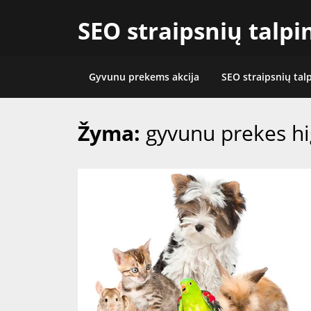
Skip
SEO straipsnių talp
to
content
Gyvunu prekems akcija
SEO straipsnių tal
Žyma:
gyvunu prekes hi