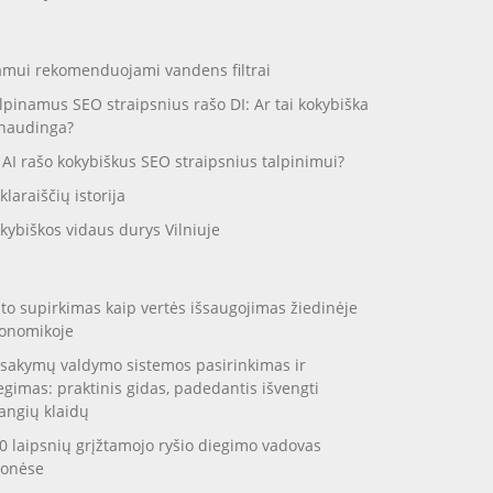
mui rekomenduojami vandens filtrai
lpinamus SEO straipsnius rašo DI: Ar tai kokybiška
 naudinga?
 AI rašo kokybiškus SEO straipsnius talpinimui?
klaraiščių istorija
kybiškos vidaus durys Vilniuje
to supirkimas kaip vertės išsaugojimas žiedinėje
onomikoje
sakymų valdymo sistemos pasirinkimas ir
egimas: praktinis gidas, padedantis išvengti
angių klaidų
0 laipsnių grįžtamojo ryšio diegimo vadovas
onėse