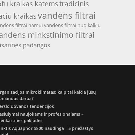
ofu kraikas katems
tradicinis
vandens filtrai
aciu kraikas
ndens filtrai namui
vandens filtrai nuo kalkiu
andens minkstinimo filtrai
asarines padangos
rganizacijos mikroklimatas: kaip tai keičia jūsų
omandos darbą?
erslo dovanos tendencijos
asiūlymai naujokams ir profesionalams –
ienkartinės paklodės
inktis Aquaphor S800 naudinga – 5 priežastys
odėl