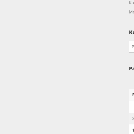
Ka
Me
K
Ka
P