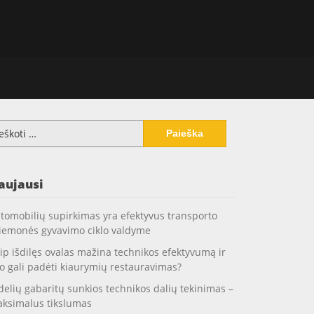
koti:
aujausi
tomobilių supirkimas yra efektyvus transporto
iemonės gyvavimo ciklo valdyme
ip išdilęs ovalas mažina technikos efektyvumą ir
o gali padėti kiaurymių restauravimas?
delių gabaritų sunkios technikos dalių tekinimas –
ksimalus tikslumas