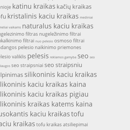
katinu kraikas
kačių kraikas
nioje
kristalinis kaciu kraikas
ofu
mediniai
naturalus kaciu kraikas
eliai vaikams
gelezinimo filtras
nugeležinimo filtrai
kalkinimo filtrai
osmoso filtrai
nuo pelesio
adangos
pelesio naikinimo priemones
pelesis
seo
lesio valiklis
reklamos gamyba
seo
seo straipsniu
seo straipsniai
laugos
silikoninis kaciu kraikas
alpinimas
ilikoninis kaciu kraikas kaina
ilikoninis kaciu kraikas pigiau
ilikoninis kraikas katems kaina
usokantis kaciu kraikas
tofu
aciu kraikas
tofu kraikas atsiliepimai