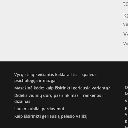
t
k
va
v
v
Vyrų stilių keičiantis kaklaraištis – spalvos,
psichologija ir mazgai
O
Masažinė kėdė: kaip išsirinkti geriausią variantą?
k
Didelis vidinių durų pasirinkimas – rankenos ir
V
dizainas
P
Lauko kubilai pardavimui
V
Kaip išsirinkti geriausią pelėsio valiklį
R
k