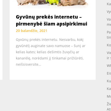
Ka
Vy
Gyvūnų prekės internetu –
Va
pirmenybė šiam apsipirkimui
me
20 balandžio, 2021
Pa
ti
Gyvūnų prekės internetu. Nesvarbu, kokį
Ko
gyvūnėlį auginate savo namuose – šunį ar
kelias kates; kelias dešimtis žuvyčių ar
Vi
ir 
kanarėlę, norėdami jį tinkamai prižiūrėti,
neišsisversite…
WP
Ei
Ku
Ka
Mo
Ži
At