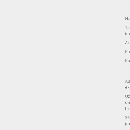
Na
Ta
ir
Ar
Ka
Ko
Au
ek
Už
di
br
36
įm