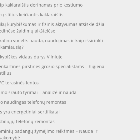
ip kaklaraištis derinamas prie kostiumo
rų stilius keičiantis kaklaraištis
ikų kūrybiškumas ir fizinis aktyvumas atsiskleidžia
dinėse žaidimų aikštelėse
rafino vonelė: nauda, naudojimas ir kaip išsirinkti
nkamiausią?
kybiškos vidaus durys Vilniuje
enkartinės pirštinės grožio specialistams – higiena
stilius
C terasinės lentos
smo srauto tyrimai – analizė ir nauda
o naudingas telefonų remontas
s yra energetiniai sertifikatai
biliųjų telefonų remontas
eminių padangų žymėjimo reikšmės – Nauda ir
sakomybė