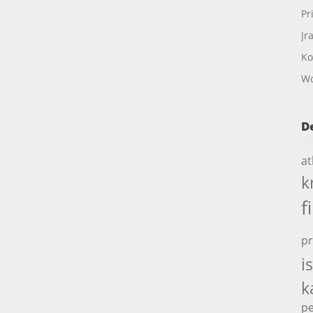
Pr
Įr
Ko
Wo
D
at
k
f
pr
i
k
pe