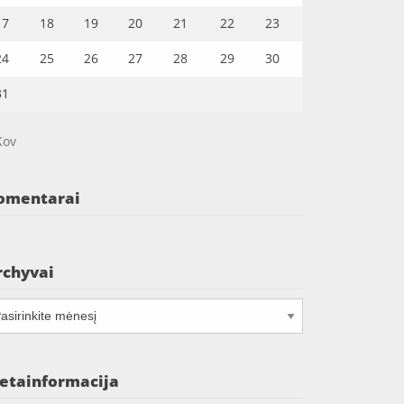
17
18
19
20
21
22
23
24
25
26
27
28
29
30
31
Kov
omentarai
rchyvai
chyvai
etainformacija