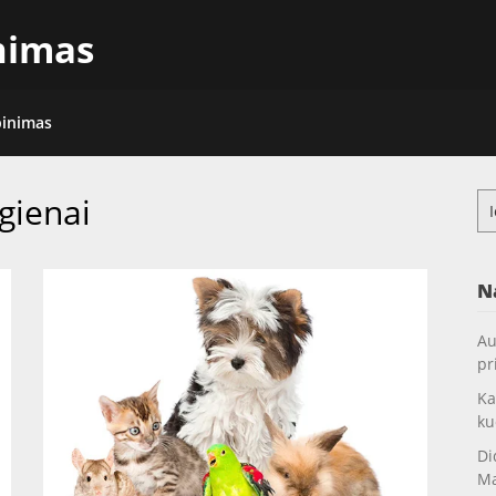
inimas
pinimas
gienai
Ieš
N
Au
pr
Ka
ku
Di
Ma