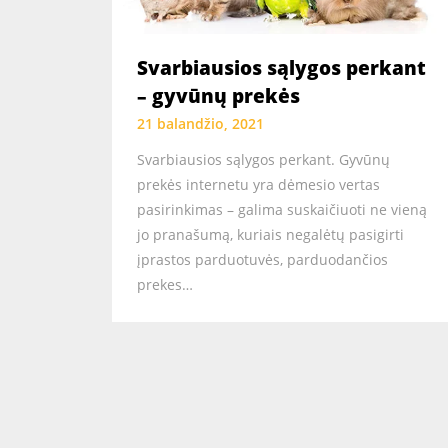
Svarbiausios sąlygos perkant
– gyvūnų prekės
21 balandžio, 2021
Svarbiausios sąlygos perkant. Gyvūnų
prekės internetu yra dėmesio vertas
pasirinkimas – galima suskaičiuoti ne vieną
jo pranašumą, kuriais negalėtų pasigirti
įprastos parduotuvės, parduodančios
prekes…