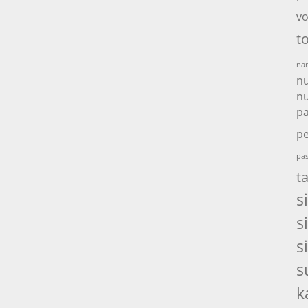
vo
t
nam
nu
nu
p
pe
pas
t
s
s
s
s
k