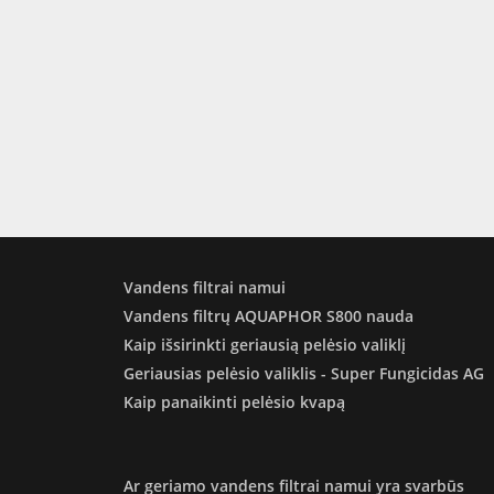
Vandens filtrai namui
Vandens filtrų AQUAPHOR S800 nauda
Kaip išsirinkti geriausią pelėsio valiklį
Geriausias pelėsio valiklis - Super Fungicidas AG
Kaip panaikinti pelėsio kvapą
Ar geriamo vandens filtrai namui yra svarbūs