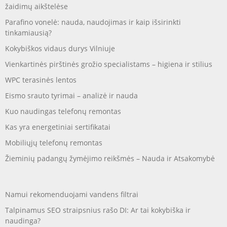
žaidimų aikštelėse
Parafino vonelė: nauda, naudojimas ir kaip išsirinkti
tinkamiausią?
Kokybiškos vidaus durys Vilniuje
Vienkartinės pirštinės grožio specialistams – higiena ir stilius
WPC terasinės lentos
Eismo srauto tyrimai – analizė ir nauda
Kuo naudingas telefonų remontas
Kas yra energetiniai sertifikatai
Mobiliųjų telefonų remontas
Žieminių padangų žymėjimo reikšmės – Nauda ir Atsakomybė
Namui rekomenduojami vandens filtrai
Talpinamus SEO straipsnius rašo DI: Ar tai kokybiška ir
naudinga?