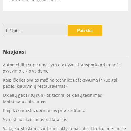
Ieškoti:
Naujausi
Automobilių supirkimas yra efektyvus transporto priemonės
gyvavimo ciklo valdyme
Kaip išdilęs ovalas mažina technikos efektyvumą ir kuo gali
padėti kiaurymių restauravimas?
Didelių gabaritų sunkios technikos dalių tekinimas –
Maksimalus tikslumas
Kaip kaklaraištis derinamas prie kostiumo
Vyrų stilius keičiantis kaklaraištis
Vaikų kūrybiškumas ir fizinis aktyvumas atsiskleidžia medinėse