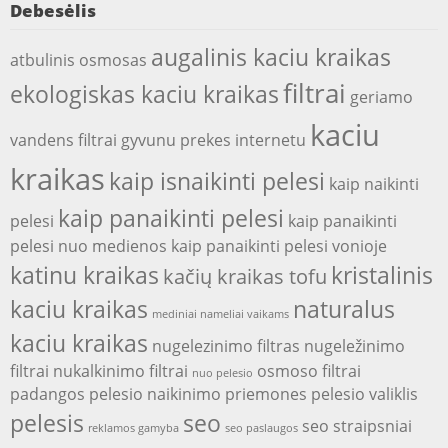
Debesėlis
augalinis kaciu kraikas
atbulinis osmosas
filtrai
ekologiskas kaciu kraikas
geriamo
kaciu
vandens filtrai
gyvunu prekes internetu
kraikas
kaip isnaikinti pelesi
kaip naikinti
kaip panaikinti pelesi
pelesi
kaip panaikinti
pelesi nuo medienos
kaip panaikinti pelesi vonioje
katinu kraikas
kristalinis
kačių kraikas tofu
kaciu kraikas
naturalus
mediniai nameliai vaikams
kaciu kraikas
nugelezinimo filtras
nugeležinimo
filtrai
nukalkinimo filtrai
osmoso filtrai
nuo pelesio
padangos
pelesio naikinimo priemones
pelesio valiklis
pelesis
seo
seo straipsniai
reklamos gamyba
seo paslaugos