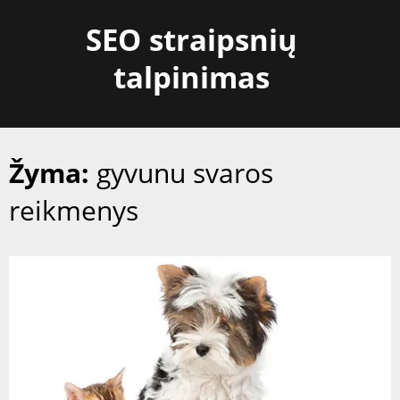
Skip
SEO straipsnių
to
content
talpinimas
Žyma:
gyvunu svaros
reikmenys