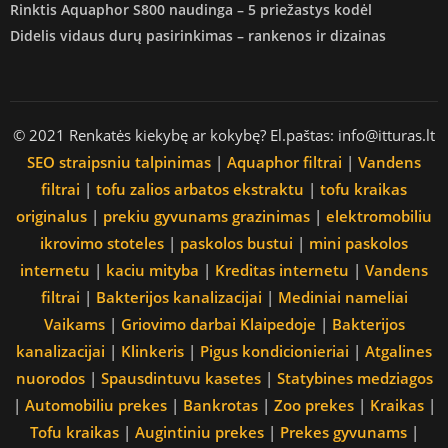
Rinktis Aquaphor S800 naudinga – 5 priežastys kodėl
Didelis vidaus durų pasirinkimas – rankenos ir dizainas
© 2021 Renkatės kiekybę ar kokybę? El.paštas: info@itturas.lt
SEO straipsniu talpinimas
|
Aquaphor filtrai
|
Vandens
filtrai
|
tofu zalios arbatos ekstraktu
|
tofu kraikas
originalus
|
prekiu gyvunams grazinimas
|
elektromobiliu
ikrovimo stoteles
|
paskolos bustui
|
mini paskolos
internetu
|
kaciu mityba
|
Kreditas internetu
|
Vandens
filtrai
|
Bakterijos kanalizacijai
|
Mediniai nameliai
Vaikams
|
Griovimo darbai Klaipedoje
|
Bakterijos
kanalizacijai
|
Klinkeris
|
Pigus kondicionieriai
|
Atgalines
nuorodos
|
Spausdintuvu kasetes
|
Statybines medziagos
|
Automobiliu prekes
|
Bankrotas
|
Zoo prekes
|
Kraikas
|
Tofu kraikas
|
Augintiniu prekes
|
Prekes gyvunams
|