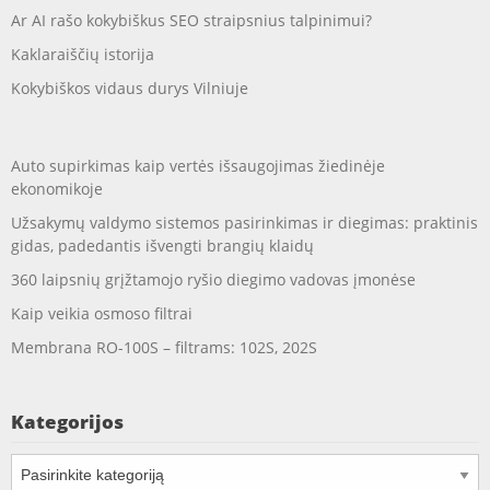
Ar AI rašo kokybiškus SEO straipsnius talpinimui?
Kaklaraiščių istorija
Kokybiškos vidaus durys Vilniuje
Auto supirkimas kaip vertės išsaugojimas žiedinėje
ekonomikoje
Užsakymų valdymo sistemos pasirinkimas ir diegimas: praktinis
gidas, padedantis išvengti brangių klaidų
360 laipsnių grįžtamojo ryšio diegimo vadovas įmonėse
Kaip veikia osmoso filtrai
Membrana RO-100S – filtrams: 102S, 202S
Kategorijos
Kategorijos