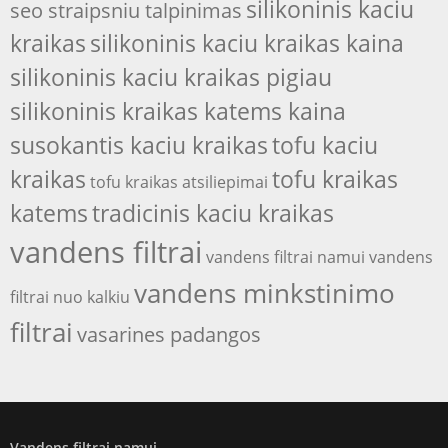
silikoninis kaciu
seo straipsniu talpinimas
kraikas
silikoninis kaciu kraikas kaina
silikoninis kaciu kraikas pigiau
silikoninis kraikas katems kaina
susokantis kaciu kraikas
tofu kaciu
kraikas
tofu kraikas
tofu kraikas atsiliepimai
katems
tradicinis kaciu kraikas
vandens filtrai
vandens filtrai namui
vandens
vandens minkstinimo
filtrai nuo kalkiu
filtrai
vasarines padangos
Vandens filtrai namui