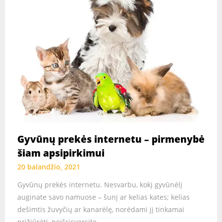
Gyvūnų prekės internetu – pirmenybė
šiam apsipirkimui
20 balandžio, 2021
Gyvūnų prekės internetu. Nesvarbu, kokį gyvūnėlį
auginate savo namuose – šunį ar kelias kates; kelias
dešimtis žuvyčių ar kanarėlę, norėdami jį tinkamai
prižiūrėti, neišsisversite…