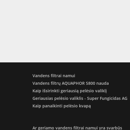
Vandens filtrai namui
Vandens filtrų AQUAPHOR S800 nauda
Kaip išsirinkti geriausią pelėsio valiklį
Geriausias pelėsio valiklis - Super Fungicidas AG
Kaip panaikinti pelėsio kvapą
Ar geriamo vandens filtrai namui yra svarbūs