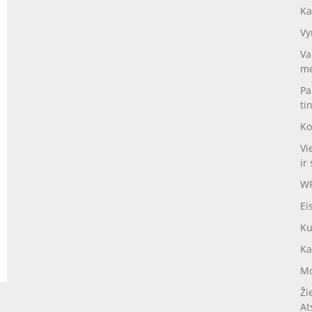
Ka
Vy
Va
me
Pa
ti
Ko
Vi
ir 
WP
Ei
Ku
Ka
Mo
Ži
At