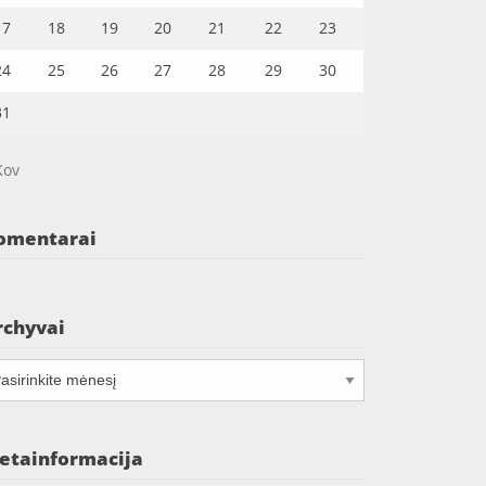
17
18
19
20
21
22
23
24
25
26
27
28
29
30
31
Kov
omentarai
rchyvai
chyvai
etainformacija