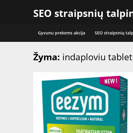
Skip
SEO straipsnių talp
to
content
Gyvunu prekems akcija
SEO straipsnių tal
Žyma:
indaploviu tablet