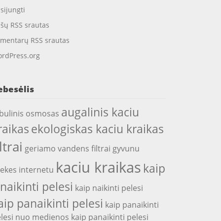
isijungti
ašų RSS srautas
mentarų RSS srautas
rdPress.org
ebesėlis
augalinis kaciu
bulinis osmosas
raikas
ekologiskas kaciu kraikas
iltrai
geriamo vandens filtrai
gyvunu
kaciu kraikas
kaip
ekes internetu
snaikinti pelesi
kaip naikinti pelesi
aip panaikinti pelesi
kaip panaikinti
lesi nuo medienos
kaip panaikinti pelesi