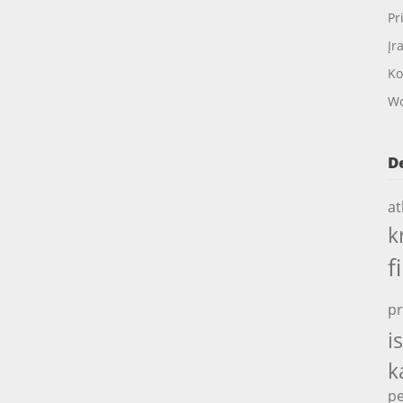
Pr
Įr
Ko
Wo
D
at
k
f
pr
i
k
pe