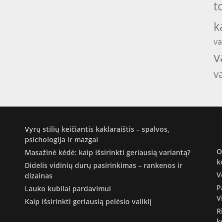
t
k
va
v
v
Vyrų stilių keičiantis kaklaraištis – spalvos,
psichologija ir mazgai
O
Masažinė kėdė: kaip išsirinkti geriausią variantą?
k
Didelis vidinių durų pasirinkimas – rankenos ir
V
dizainas
P
Lauko kubilai pardavimui
V
Kaip išsirinkti geriausią pelėsio valiklį
R
k