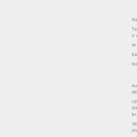
Na
Ta
ir
Ar
Ka
Ko
Au
ek
Už
di
br
36
įm