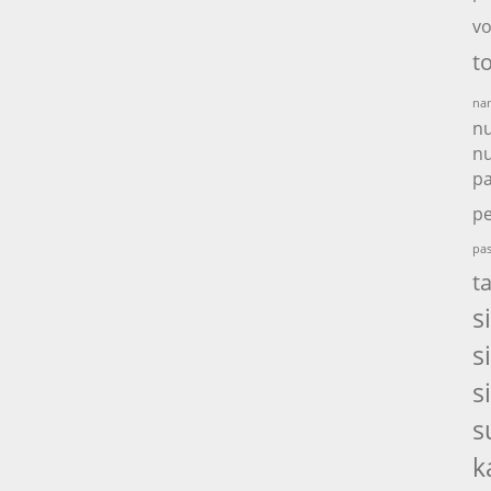
vo
t
nam
nu
nu
p
pe
pas
t
s
s
s
s
k