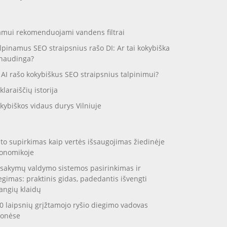
mui rekomenduojami vandens filtrai
lpinamus SEO straipsnius rašo DI: Ar tai kokybiška
 naudinga?
 AI rašo kokybiškus SEO straipsnius talpinimui?
klaraiščių istorija
kybiškos vidaus durys Vilniuje
to supirkimas kaip vertės išsaugojimas žiedinėje
onomikoje
sakymų valdymo sistemos pasirinkimas ir
egimas: praktinis gidas, padedantis išvengti
angių klaidų
0 laipsnių grįžtamojo ryšio diegimo vadovas
onėse