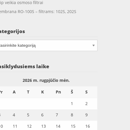
ip veikia osmoso filtrai
mbrana RO-100S – filtrams: 102S, 202S
ategorijos
tegorijos
asiklydusiems laike
2026 m. rugpjūčio mėn.
Pr
A
T
K
Pn
Š
S
1
2
3
4
5
6
7
8
9
10
11
12
13
14
15
16