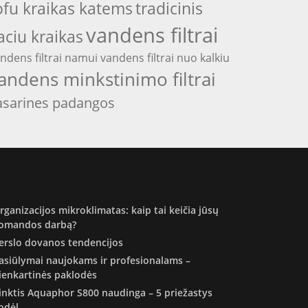
ofu kraikas katems
tradicinis
vandens filtrai
aciu kraikas
ndens filtrai namui
vandens filtrai nuo kalkiu
andens minkstinimo filtrai
asarines padangos
rganizacijos mikroklimatas: kaip tai keičia jūsų
omandos darbą?
erslo dovanos tendencijos
asiūlymai naujokams ir profesionalams –
ienkartinės paklodės
inktis Aquaphor S800 naudinga – 5 priežastys
odėl