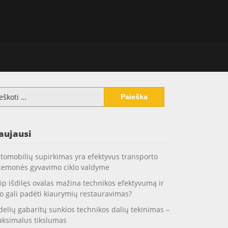
koti:
aujausi
tomobilių supirkimas yra efektyvus transporto
iemonės gyvavimo ciklo valdyme
ip išdilęs ovalas mažina technikos efektyvumą ir
o gali padėti kiaurymių restauravimas?
delių gabaritų sunkios technikos dalių tekinimas –
ksimalus tikslumas