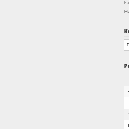
Ka
Me
K
Ka
P