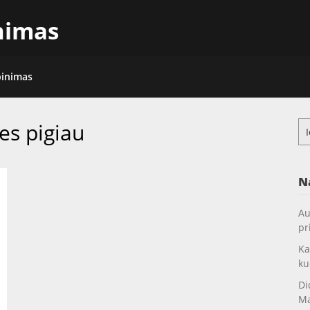
inimas
pinimas
es pigiau
Ieš
N
Au
pr
Ka
ku
Di
Ma