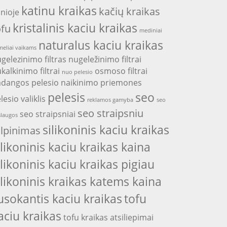
katinu kraikas
kačių kraikas
nioje
kristalinis kaciu kraikas
ofu
mediniai
naturalus kaciu kraikas
eliai vaikams
gelezinimo filtras
nugeležinimo filtrai
kalkinimo filtrai
osmoso filtrai
nuo pelesio
adangos
pelesio naikinimo priemones
pelesis
seo
lesio valiklis
reklamos gamyba
seo
seo straipsniu
seo straipsniai
laugos
silikoninis kaciu kraikas
alpinimas
ilikoninis kaciu kraikas kaina
ilikoninis kaciu kraikas pigiau
ilikoninis kraikas katems kaina
usokantis kaciu kraikas
tofu
aciu kraikas
tofu kraikas atsiliepimai