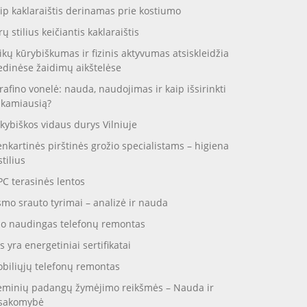
ip kaklaraištis derinamas prie kostiumo
rų stilius keičiantis kaklaraištis
ikų kūrybiškumas ir fizinis aktyvumas atsiskleidžia
dinėse žaidimų aikštelėse
rafino vonelė: nauda, naudojimas ir kaip išsirinkti
nkamiausią?
kybiškos vidaus durys Vilniuje
enkartinės pirštinės grožio specialistams – higiena
stilius
C terasinės lentos
smo srauto tyrimai – analizė ir nauda
o naudingas telefonų remontas
s yra energetiniai sertifikatai
biliųjų telefonų remontas
eminių padangų žymėjimo reikšmės – Nauda ir
sakomybė