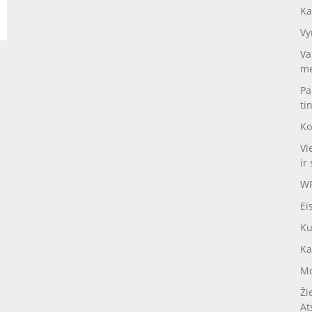
Ka
Vy
Va
me
Pa
ti
Ko
Vi
ir 
WP
Ei
Ku
Ka
Mo
Ži
At