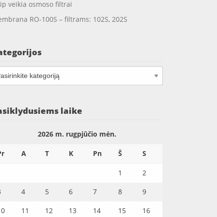
ip veikia osmoso filtrai
mbrana RO-100S – filtrams: 102S, 202S
ategorijos
tegorijos
asiklydusiems laike
2026 m. rugpjūčio mėn.
Pr
A
T
K
Pn
Š
S
1
2
3
4
5
6
7
8
9
10
11
12
13
14
15
16