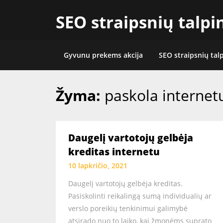
Skip
SEO straipsnių talp
to
content
Gyvunu prekems akcija
SEO straipsnių tal
Žyma:
paskola internet
Daugelį vartotojų gelbėja
kreditas internetu
10 lapkričio, 2021
Daugelį vartotojų gelbėja kreditas.
Pasiskolinti reikalingą sumą individualių ar
verslo poreikių tenkinimui galimybė
atsirado nuo to laiko, kai žmonėms suprato