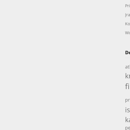
Pr
Įr
Ko
Wo
D
at
k
f
pr
i
k
pe