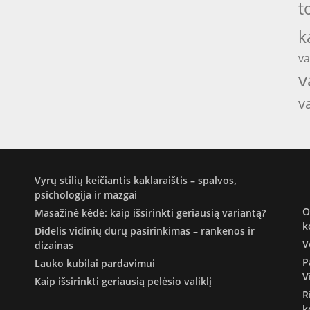
t
k
va
v
v
Vyrų stilių keičiantis kaklaraištis – spalvos,
psichologija ir mazgai
O
Masažinė kėdė: kaip išsirinkti geriausią variantą?
k
Didelis vidinių durų pasirinkimas – rankenos ir
V
dizainas
P
Lauko kubilai pardavimui
V
Kaip išsirinkti geriausią pelėsio valiklį
R
k