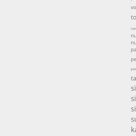
vo
t
nam
nu
nu
p
pe
pas
t
s
s
s
s
k