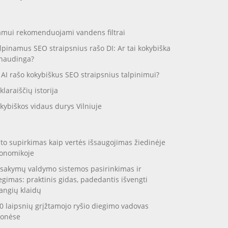
mui rekomenduojami vandens filtrai
lpinamus SEO straipsnius rašo DI: Ar tai kokybiška
 naudinga?
 AI rašo kokybiškus SEO straipsnius talpinimui?
klaraiščių istorija
kybiškos vidaus durys Vilniuje
to supirkimas kaip vertės išsaugojimas žiedinėje
onomikoje
sakymų valdymo sistemos pasirinkimas ir
egimas: praktinis gidas, padedantis išvengti
angių klaidų
0 laipsnių grįžtamojo ryšio diegimo vadovas
onėse