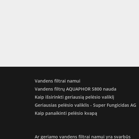
Vandens filtrai namui
Vandens filtrų AQUAPHOR S800 nauda
Kaip išsirinkti geriausią pelėsio valiklį
Geriausias pelėsio valiklis - Super Fungicidas AG
Kaip panaikinti pelėsio kvapą
Ar geriamo vandens filtrai namui yra svarbūs