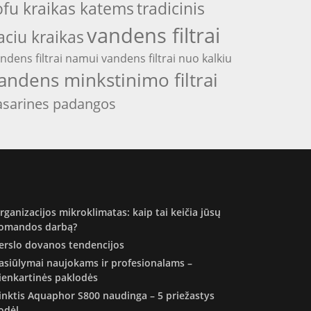
ofu kraikas katems
tradicinis
vandens filtrai
aciu kraikas
ndens filtrai namui
vandens filtrai nuo kalkiu
andens minkstinimo filtrai
asarines padangos
rganizacijos mikroklimatas: kaip tai keičia jūsų
omandos darbą?
erslo dovanos tendencijos
asiūlymai naujokams ir profesionalams –
ienkartinės paklodės
inktis Aquaphor S800 naudinga – 5 priežastys
odėl