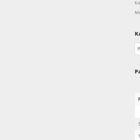
Ka
Me
K
Ka
P