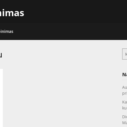
inimas
pinimas
u
Ieš
N
Au
pr
Ka
ku
Di
Ma