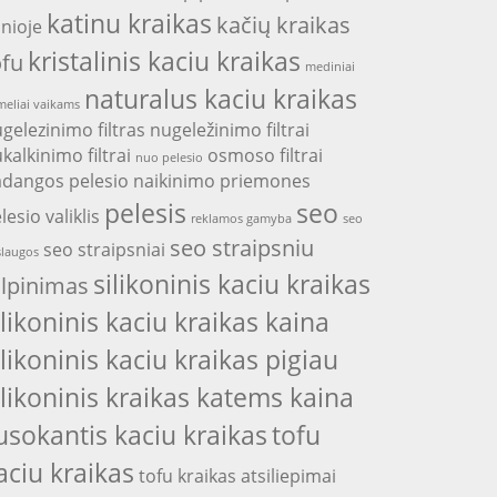
katinu kraikas
kačių kraikas
nioje
kristalinis kaciu kraikas
ofu
mediniai
naturalus kaciu kraikas
eliai vaikams
gelezinimo filtras
nugeležinimo filtrai
kalkinimo filtrai
osmoso filtrai
nuo pelesio
adangos
pelesio naikinimo priemones
pelesis
seo
lesio valiklis
reklamos gamyba
seo
seo straipsniu
seo straipsniai
laugos
silikoninis kaciu kraikas
alpinimas
ilikoninis kaciu kraikas kaina
ilikoninis kaciu kraikas pigiau
ilikoninis kraikas katems kaina
usokantis kaciu kraikas
tofu
aciu kraikas
tofu kraikas atsiliepimai