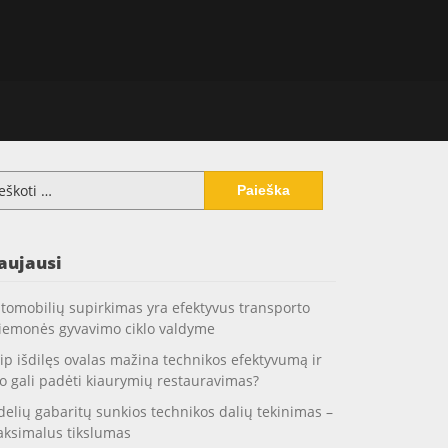
koti:
aujausi
tomobilių supirkimas yra efektyvus transporto
iemonės gyvavimo ciklo valdyme
ip išdilęs ovalas mažina technikos efektyvumą ir
o gali padėti kiaurymių restauravimas?
delių gabaritų sunkios technikos dalių tekinimas –
ksimalus tikslumas