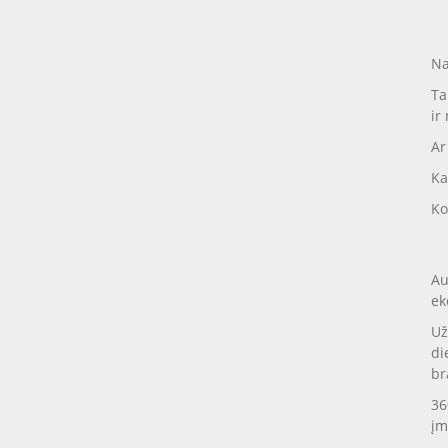
Na
Ta
ir
Ar
Ka
Ko
Au
ek
Už
di
br
36
įm