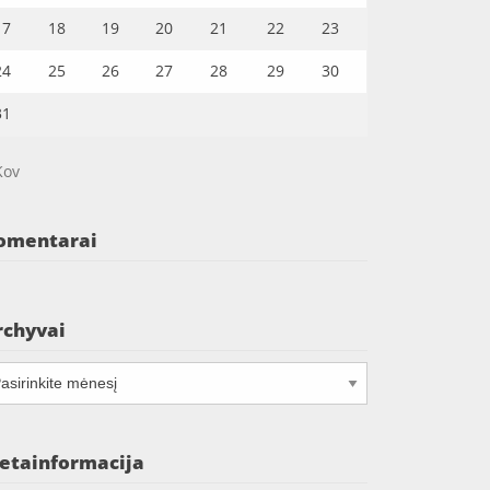
17
18
19
20
21
22
23
24
25
26
27
28
29
30
31
Kov
omentarai
rchyvai
chyvai
etainformacija