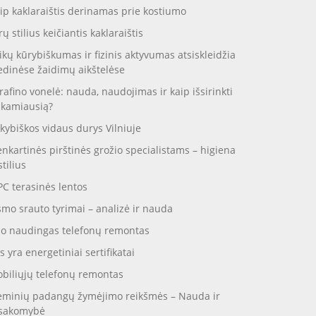
ip kaklaraištis derinamas prie kostiumo
rų stilius keičiantis kaklaraištis
ikų kūrybiškumas ir fizinis aktyvumas atsiskleidžia
dinėse žaidimų aikštelėse
rafino vonelė: nauda, naudojimas ir kaip išsirinkti
nkamiausią?
kybiškos vidaus durys Vilniuje
enkartinės pirštinės grožio specialistams – higiena
stilius
C terasinės lentos
smo srauto tyrimai – analizė ir nauda
o naudingas telefonų remontas
s yra energetiniai sertifikatai
biliųjų telefonų remontas
eminių padangų žymėjimo reikšmės – Nauda ir
sakomybė