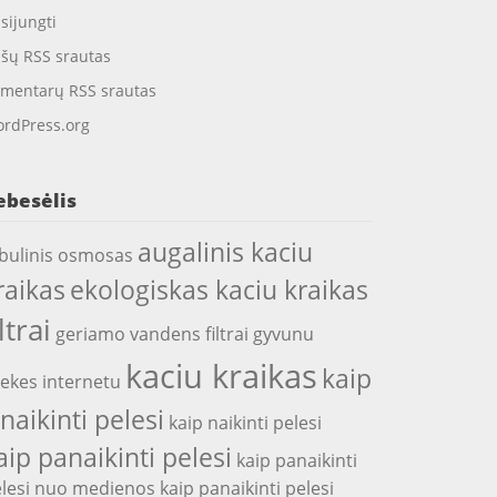
isijungti
ašų RSS srautas
mentarų RSS srautas
rdPress.org
ebesėlis
augalinis kaciu
bulinis osmosas
raikas
ekologiskas kaciu kraikas
iltrai
geriamo vandens filtrai
gyvunu
kaciu kraikas
kaip
ekes internetu
snaikinti pelesi
kaip naikinti pelesi
aip panaikinti pelesi
kaip panaikinti
lesi nuo medienos
kaip panaikinti pelesi