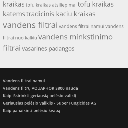
kraikas
tofu kraikas
tofu kraikas atsiliepimai
katems
tradicinis kaciu kraikas
vandens filtrai
vandens filtrai namui
vandens
vandens minkstinimo
filtrai nuo kalkiu
filtrai
vasarines padangos
Vandens filtrai namui
Vandens filtrų AQUAPHOR S800 nauda
Kaip išsirinkti geriausią pelėsio valiklį
Geriausias pelėsio valiklis - Super Fungicidas AG
Kaip panaikinti pelėsio kvapą