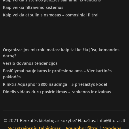
Kaip veikia filtravimo sistemos
Kaip veikia atbulinis osmosas – osmosiniai filtrai
Organizacijos mikroklimatas: kaip tai keičia jūsų komandos
darbą?
Verslo dovanos tendencijos
Pasiūlymai naujokams ir profesionalams – Vienkartinės
paklodės
Rinktis Aquaphor S800 naudinga – 5 priežastys kodėl
Didelis vidaus durų pasirinkimas – rankenos ir dizainas
© 2021 Renkatės kiekybę ar kokybę? El.paštas: info@itturas.lt
SEO straipsniu talpinimas
|
Aquaphor filtrai
|
Vandens