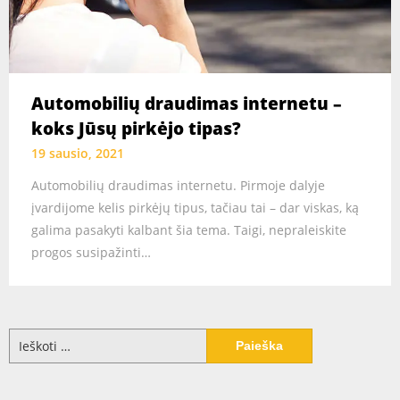
Automobilių draudimas internetu –
koks Jūsų pirkėjo tipas?
19 sausio, 2021
Automobilių draudimas internetu. Pirmoje dalyje
įvardijome kelis pirkėjų tipus, tačiau tai – dar viskas, ką
galima pasakyti kalbant šia tema. Taigi, nepraleiskite
progos susipažinti…
Ieškoti: