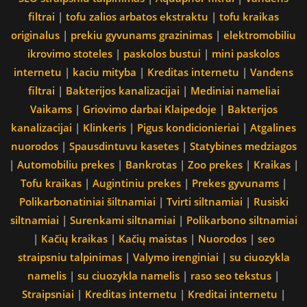
filtrai
|
tofu zalios arbatos ekstraktu
|
tofu kraikas
originalus
|
prekiu gyvunams grazinimas
|
elektromobiliu
ikrovimo stoteles
|
paskolos bustui
|
mini paskolos
internetu
|
kaciu mityba
|
Kreditas internetu
|
Vandens
filtrai
|
Bakterijos kanalizacijai
|
Mediniai nameliai
Vaikams
|
Griovimo darbai Klaipedoje
|
Bakterijos
kanalizacijai
|
Klinkeris
|
Pigus kondicionieriai
|
Atgalines
nuorodos
|
Spausdintuvu kasetes
|
Statybines medziagos
|
Automobiliu prekes
|
Bankrotas
|
Zoo prekes
|
Kraikas
|
Tofu kraikas
|
Augintiniu prekes
|
Prekes gyvunams
|
Polikarbonatiniai šiltnamiai
|
Tvirti siltnamiai
|
Rusiski
siltnamiai
|
Surenkami siltnamiai
|
Polikarbono siltnamiai
|
Kačių kraikas
|
Kačių maistas
|
Nuorodos
|
seo
straipsniu talpinimas
|
Valymo irenginiai
|
su ciuozykla
namelis
|
su ciuozykla namelis
|
raso seo tekstus
|
Straipsniai
|
Kreditas internetu
|
Kreditai internetu
|