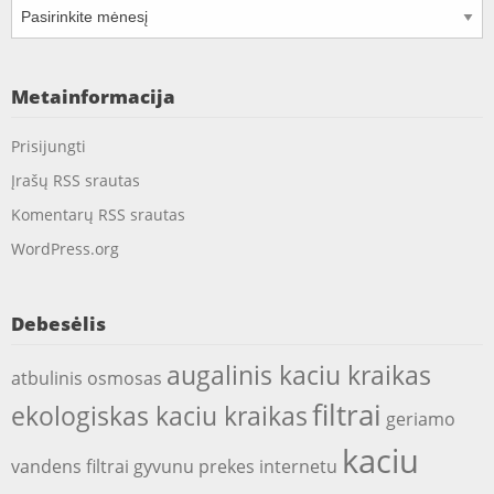
Archyvai
Metainformacija
Prisijungti
Įrašų RSS srautas
Komentarų RSS srautas
WordPress.org
Debesėlis
augalinis kaciu kraikas
atbulinis osmosas
filtrai
ekologiskas kaciu kraikas
geriamo
kaciu
vandens filtrai
gyvunu prekes internetu