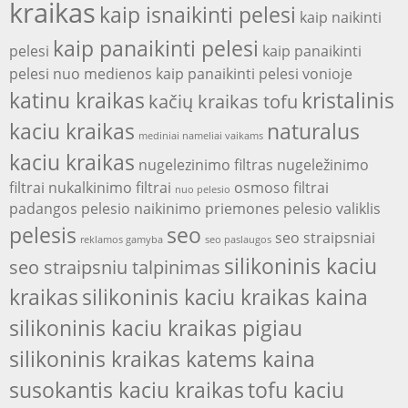
kraikas
kaip isnaikinti pelesi
kaip naikinti
kaip panaikinti pelesi
pelesi
kaip panaikinti
pelesi nuo medienos
kaip panaikinti pelesi vonioje
katinu kraikas
kristalinis
kačių kraikas tofu
kaciu kraikas
naturalus
mediniai nameliai vaikams
kaciu kraikas
nugelezinimo filtras
nugeležinimo
filtrai
nukalkinimo filtrai
osmoso filtrai
nuo pelesio
padangos
pelesio naikinimo priemones
pelesio valiklis
pelesis
seo
seo straipsniai
reklamos gamyba
seo paslaugos
silikoninis kaciu
seo straipsniu talpinimas
kraikas
silikoninis kaciu kraikas kaina
silikoninis kaciu kraikas pigiau
silikoninis kraikas katems kaina
susokantis kaciu kraikas
tofu kaciu