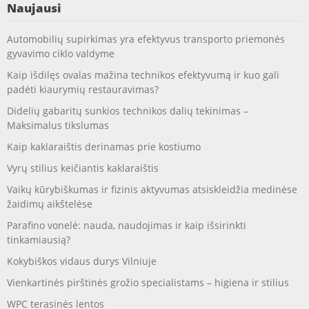
Naujausi
Automobilių supirkimas yra efektyvus transporto priemonės
gyvavimo ciklo valdyme
Kaip išdilęs ovalas mažina technikos efektyvumą ir kuo gali
padėti kiaurymių restauravimas?
Didelių gabaritų sunkios technikos dalių tekinimas –
Maksimalus tikslumas
Kaip kaklaraištis derinamas prie kostiumo
Vyrų stilius keičiantis kaklaraištis
Vaikų kūrybiškumas ir fizinis aktyvumas atsiskleidžia medinėse
žaidimų aikštelėse
Parafino vonelė: nauda, naudojimas ir kaip išsirinkti
tinkamiausią?
Kokybiškos vidaus durys Vilniuje
Vienkartinės pirštinės grožio specialistams – higiena ir stilius
WPC terasinės lentos