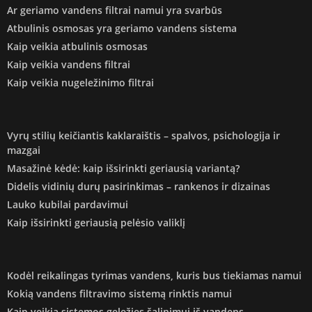
Ar geriamo vandens filtrai namui yra svarbūs
Atbulinis osmosas yra geriamo vandens sistema
Kaip veikia atbulinis osmosas
Kaip veikia vandens filtrai
Kaip veikia nugeležinimo filtrai
Vyrų stilių keičiantis kaklaraištis – spalvos, psichologija ir
mazgai
Masažinė kėdė: kaip išsirinkti geriausią variantą?
Didelis vidinių durų pasirinkimas – rankenos ir dizainas
Lauko kubilai pardavimui
Kaip išsirinkti geriausią pelėsio valiklį
Kodėl reikalingas tyrimas vandens, kuris bus tiekiamas namui
Kokią vandens filtravimo sistemą rinktis namui
Kaip veikia sistemos geležies šalinimui iš vandens