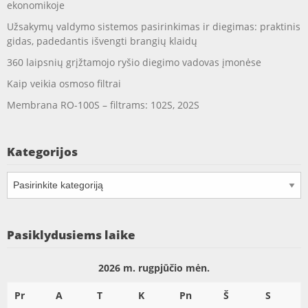
ekonomikoje
Užsakymų valdymo sistemos pasirinkimas ir diegimas: praktinis
gidas, padedantis išvengti brangių klaidų
360 laipsnių grįžtamojo ryšio diegimo vadovas įmonėse
Kaip veikia osmoso filtrai
Membrana RO-100S – filtrams: 102S, 202S
Kategorijos
Kategorijos
Pasiklydusiems laike
2026 m. rugpjūčio mėn.
Pr
A
T
K
Pn
Š
S