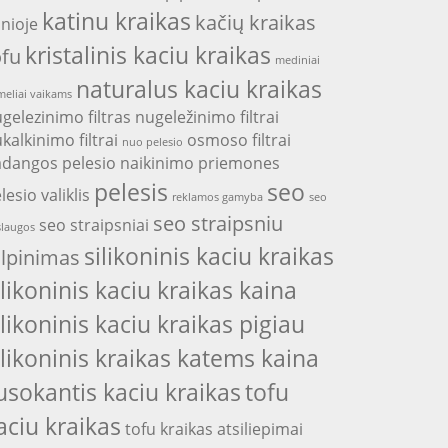
katinu kraikas
kačių kraikas
nioje
kristalinis kaciu kraikas
ofu
mediniai
naturalus kaciu kraikas
eliai vaikams
gelezinimo filtras
nugeležinimo filtrai
kalkinimo filtrai
osmoso filtrai
nuo pelesio
adangos
pelesio naikinimo priemones
pelesis
seo
lesio valiklis
reklamos gamyba
seo
seo straipsniu
seo straipsniai
laugos
silikoninis kaciu kraikas
alpinimas
ilikoninis kaciu kraikas kaina
ilikoninis kaciu kraikas pigiau
ilikoninis kraikas katems kaina
usokantis kaciu kraikas
tofu
aciu kraikas
tofu kraikas atsiliepimai