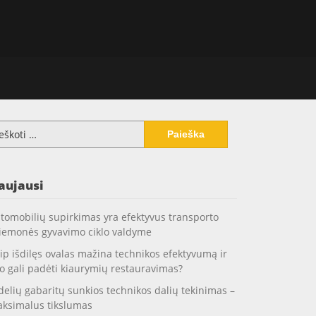
koti:
aujausi
tomobilių supirkimas yra efektyvus transporto
iemonės gyvavimo ciklo valdyme
ip išdilęs ovalas mažina technikos efektyvumą ir
o gali padėti kiaurymių restauravimas?
delių gabaritų sunkios technikos dalių tekinimas –
ksimalus tikslumas