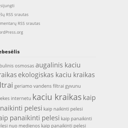
isijungti
ašų RSS srautas
mentarų RSS srautas
rdPress.org
ebesėlis
augalinis kaciu
bulinis osmosas
raikas
ekologiskas kaciu kraikas
iltrai
geriamo vandens filtrai
gyvunu
kaciu kraikas
kaip
ekes internetu
snaikinti pelesi
kaip naikinti pelesi
aip panaikinti pelesi
kaip panaikinti
lesi nuo medienos
kaip panaikinti pelesi