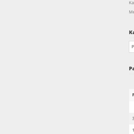
Ka
Me
K
Ka
P