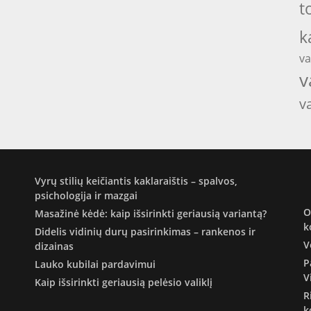
t
k
va
v
v
Vyrų stilių keičiantis kaklaraištis – spalvos,
psichologija ir mazgai
O
Masažinė kėdė: kaip išsirinkti geriausią variantą?
k
Didelis vidinių durų pasirinkimas – rankenos ir
V
dizainas
P
Lauko kubilai pardavimui
V
Kaip išsirinkti geriausią pelėsio valiklį
R
k