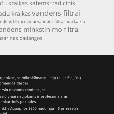
ofu kraikas katems
tradicinis
vandens filtrai
aciu kraikas
ndens filtrai namui
vandens filtrai nuo kalkiu
andens minkstinimo filtrai
asarines padangos
rganizacijos mikroklimatas: kaip tai keičia jūsų
omandos darbą?
erslo dovanos tendencijos
asiūlymai naujokams ir profesionalams –
ienkartinės paklodės
inktis Aquaphor S800 naudinga – 5 priežastys
odėl