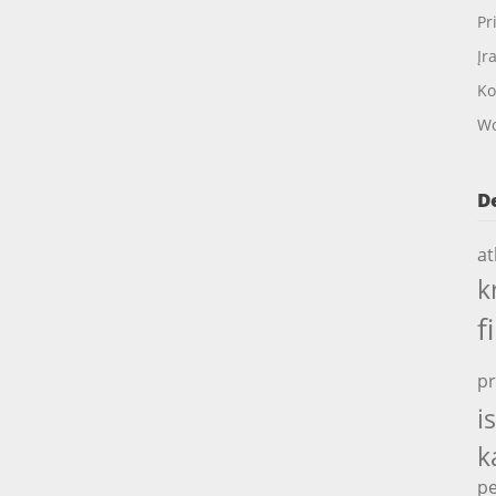
Pr
Įr
Ko
Wo
D
at
k
f
pr
i
k
pe