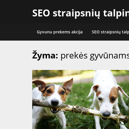
Skip
SEO straipsnių talp
to
content
Gyvunu prekems akcija
SEO straipsnių tal
Žyma:
prekės gyvūnams