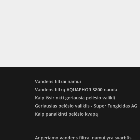
Vandens filtrai namui
Vandens filtrų AQUAPHOR S800 nauda
Kaip išsirinkti geriausią pelėsio valiklį
Geriausias pelėsio valiklis - Super Fungicidas AG
Kaip panaikinti pelėsio kvapą
Ar geriamo vandens filtrai namui yra svarbūs