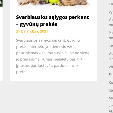
Ka
Vy
Svarbiausios sąlygos perkant
Va
– gyvūnų prekės
me
21 balandžio, 2021
Pa
ti
Svarbiausios sąlygos perkant. Gyvūnų
Ko
prekės internetu yra dėmesio vertas
pasirinkimas – galima suskaičiuoti ne vieną
Vi
ir 
jo pranašumą, kuriais negalėtų pasigirti
įprastos parduotuvės, parduodančios
WP
prekes…
Ei
Ku
Ka
Mo
Ži
At