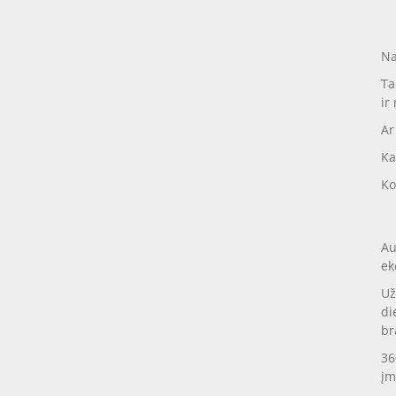
Na
Ta
ir
Ar
Ka
Ko
Au
ek
Už
di
br
36
įm