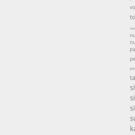
vo
t
nam
nu
nu
p
pe
pas
t
s
s
s
s
k