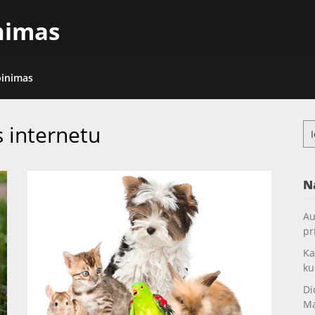
inimas
pinimas
 internetu
Ieš
N
Au
pr
Ka
ku
Di
Ma