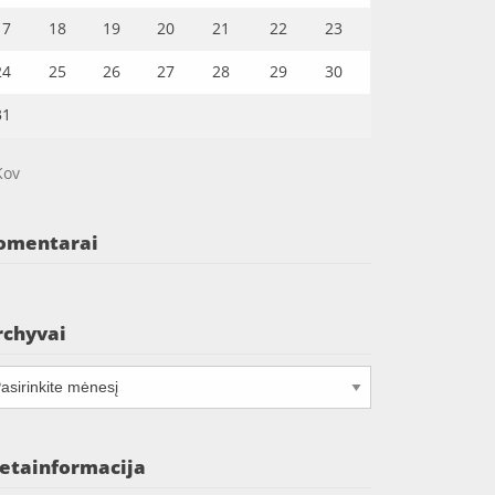
17
18
19
20
21
22
23
24
25
26
27
28
29
30
31
Kov
omentarai
rchyvai
chyvai
etainformacija