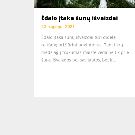
Ėdalo įtaka šunų išvaizdai
22 rugsėjo, 2021
Ėdalo įtaka šunų išvaizdai turi didelę
reikšmę prižiūrint augintinius. Tam tikrų
medžiagų trūkumas maiste veda ne tik prie
šunų išvaizdos bei savijautos, bet ir…