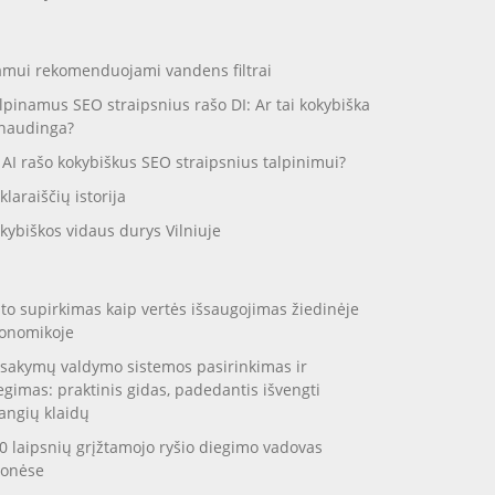
mui rekomenduojami vandens filtrai
lpinamus SEO straipsnius rašo DI: Ar tai kokybiška
 naudinga?
 AI rašo kokybiškus SEO straipsnius talpinimui?
klaraiščių istorija
kybiškos vidaus durys Vilniuje
to supirkimas kaip vertės išsaugojimas žiedinėje
onomikoje
sakymų valdymo sistemos pasirinkimas ir
egimas: praktinis gidas, padedantis išvengti
angių klaidų
0 laipsnių grįžtamojo ryšio diegimo vadovas
onėse