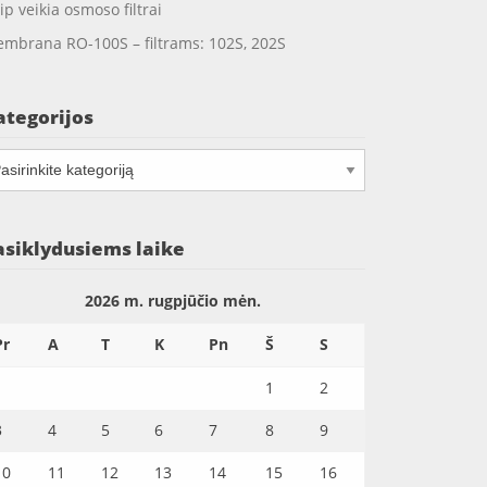
ip veikia osmoso filtrai
mbrana RO-100S – filtrams: 102S, 202S
ategorijos
tegorijos
asiklydusiems laike
2026 m. rugpjūčio mėn.
Pr
A
T
K
Pn
Š
S
1
2
3
4
5
6
7
8
9
10
11
12
13
14
15
16