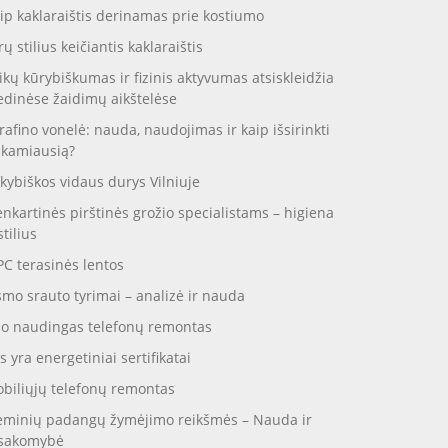
ip kaklaraištis derinamas prie kostiumo
rų stilius keičiantis kaklaraištis
ikų kūrybiškumas ir fizinis aktyvumas atsiskleidžia
dinėse žaidimų aikštelėse
rafino vonelė: nauda, naudojimas ir kaip išsirinkti
nkamiausią?
kybiškos vidaus durys Vilniuje
enkartinės pirštinės grožio specialistams – higiena
stilius
C terasinės lentos
smo srauto tyrimai – analizė ir nauda
o naudingas telefonų remontas
s yra energetiniai sertifikatai
biliųjų telefonų remontas
eminių padangų žymėjimo reikšmės – Nauda ir
sakomybė