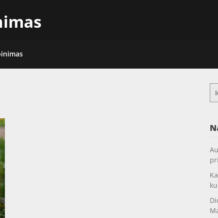
inimas
pinimas
Ieš
N
Au
pr
Ka
ku
Di
Ma