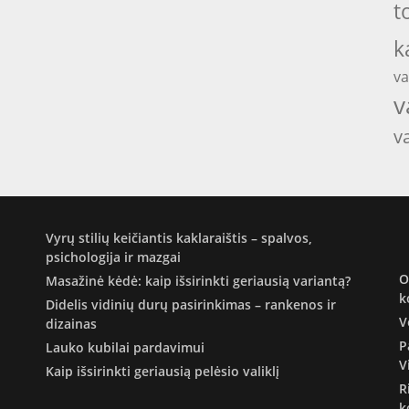
t
k
va
v
v
Vyrų stilių keičiantis kaklaraištis – spalvos,
psichologija ir mazgai
O
Masažinė kėdė: kaip išsirinkti geriausią variantą?
k
Didelis vidinių durų pasirinkimas – rankenos ir
V
dizainas
P
Lauko kubilai pardavimui
V
Kaip išsirinkti geriausią pelėsio valiklį
R
k