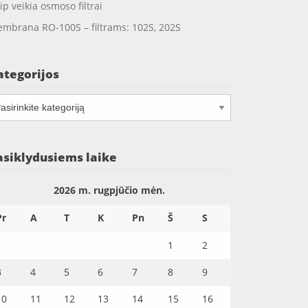
ip veikia osmoso filtrai
mbrana RO-100S – filtrams: 102S, 202S
ategorijos
tegorijos
asiklydusiems laike
2026 m. rugpjūčio mėn.
Pr
A
T
K
Pn
Š
S
1
2
3
4
5
6
7
8
9
10
11
12
13
14
15
16