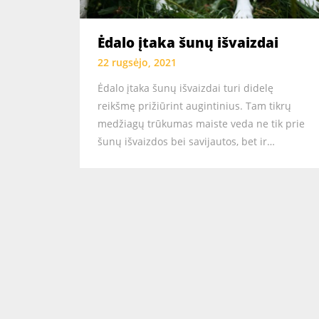
Ėdalo įtaka šunų išvaizdai
22 rugsėjo, 2021
Ėdalo įtaka šunų išvaizdai turi didelę
reikšmę prižiūrint augintinius. Tam tikrų
medžiagų trūkumas maiste veda ne tik prie
šunų išvaizdos bei savijautos, bet ir…