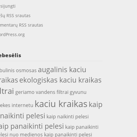
isijungti
ašų RSS srautas
mentarų RSS srautas
rdPress.org
ebesėlis
augalinis kaciu
bulinis osmosas
raikas
ekologiskas kaciu kraikas
iltrai
geriamo vandens filtrai
gyvunu
kaciu kraikas
kaip
ekes internetu
snaikinti pelesi
kaip naikinti pelesi
aip panaikinti pelesi
kaip panaikinti
lesi nuo medienos
kaip panaikinti pelesi