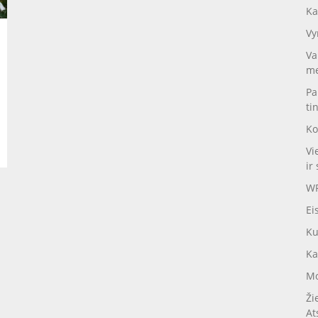
Ka
Vy
Va
me
Pa
ti
Ko
Vi
ir 
WP
Ei
Ku
Ka
Mo
Ži
At