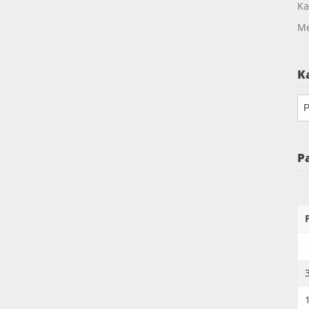
Ka
Me
K
Ka
P