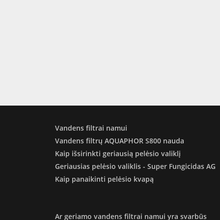
Vandens filtrai namui
Vandens filtrų AQUAPHOR S800 nauda
Kaip išsirinkti geriausią pelėsio valiklį
Geriausias pelėsio valiklis - Super Fungicidas AG
Kaip panaikinti pelėsio kvapą
Ar geriamo vandens filtrai namui yra svarbūs