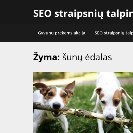
Skip
SEO straipsnių talp
to
content
Gyvunu prekems akcija
SEO straipsnių tal
Žyma:
šunų ėdalas