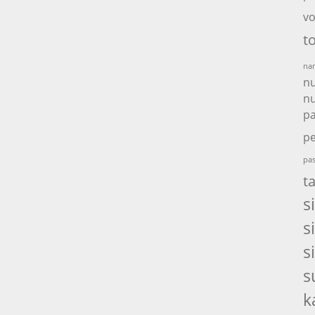
vo
t
nam
nu
nu
p
pe
pas
t
s
s
s
s
k