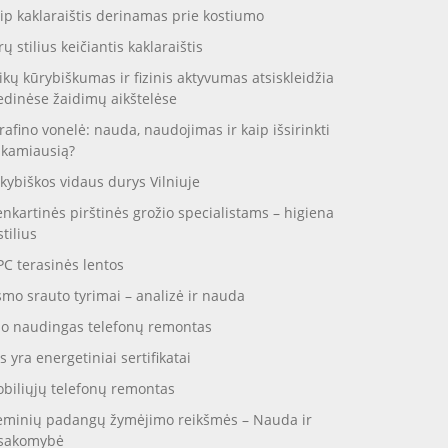
ip kaklaraištis derinamas prie kostiumo
rų stilius keičiantis kaklaraištis
ikų kūrybiškumas ir fizinis aktyvumas atsiskleidžia
dinėse žaidimų aikštelėse
rafino vonelė: nauda, naudojimas ir kaip išsirinkti
nkamiausią?
kybiškos vidaus durys Vilniuje
enkartinės pirštinės grožio specialistams – higiena
stilius
C terasinės lentos
smo srauto tyrimai – analizė ir nauda
o naudingas telefonų remontas
s yra energetiniai sertifikatai
biliųjų telefonų remontas
eminių padangų žymėjimo reikšmės – Nauda ir
sakomybė