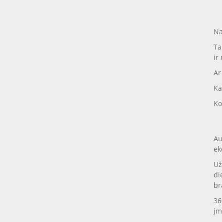
Na
Ta
ir
Ar
Ka
Ko
Au
ek
Už
di
br
36
įm