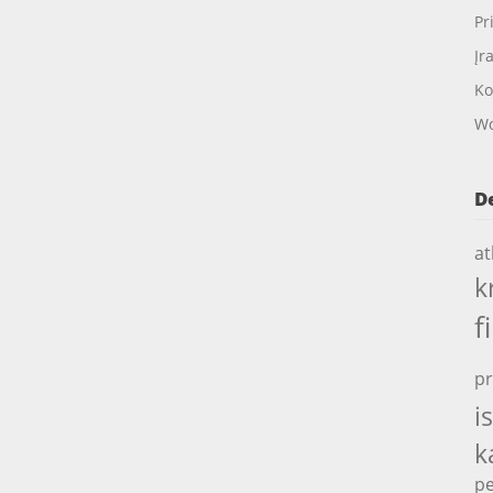
Pr
Įr
Ko
Wo
D
at
k
f
pr
i
k
pe