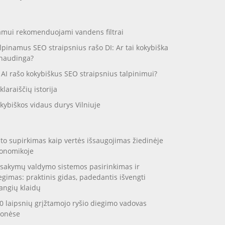
mui rekomenduojami vandens filtrai
lpinamus SEO straipsnius rašo DI: Ar tai kokybiška
 naudinga?
 AI rašo kokybiškus SEO straipsnius talpinimui?
klaraiščių istorija
kybiškos vidaus durys Vilniuje
to supirkimas kaip vertės išsaugojimas žiedinėje
onomikoje
sakymų valdymo sistemos pasirinkimas ir
egimas: praktinis gidas, padedantis išvengti
angių klaidų
0 laipsnių grįžtamojo ryšio diegimo vadovas
onėse