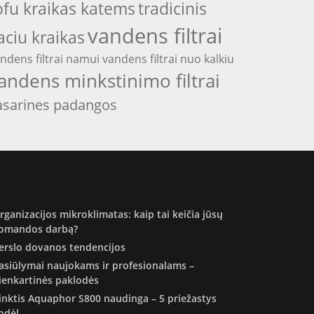
ofu kraikas katems
tradicinis
vandens filtrai
aciu kraikas
ndens filtrai namui
vandens filtrai nuo kalkiu
andens minkstinimo filtrai
asarines padangos
rganizacijos mikroklimatas: kaip tai keičia jūsų
omandos darbą?
erslo dovanos tendencijos
asiūlymai naujokams ir profesionalams –
ienkartinės paklodės
inktis Aquaphor S800 naudinga – 5 priežastys
odėl