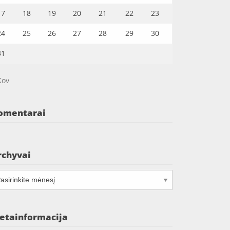
17
18
19
20
21
22
23
24
25
26
27
28
29
30
31
Kov
omentarai
rchyvai
chyvai
etainformacija