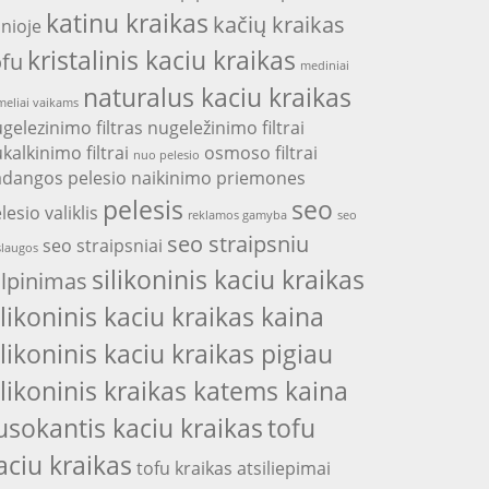
katinu kraikas
kačių kraikas
nioje
kristalinis kaciu kraikas
ofu
mediniai
naturalus kaciu kraikas
eliai vaikams
gelezinimo filtras
nugeležinimo filtrai
kalkinimo filtrai
osmoso filtrai
nuo pelesio
adangos
pelesio naikinimo priemones
pelesis
seo
lesio valiklis
reklamos gamyba
seo
seo straipsniu
seo straipsniai
laugos
silikoninis kaciu kraikas
alpinimas
ilikoninis kaciu kraikas kaina
ilikoninis kaciu kraikas pigiau
ilikoninis kraikas katems kaina
usokantis kaciu kraikas
tofu
aciu kraikas
tofu kraikas atsiliepimai