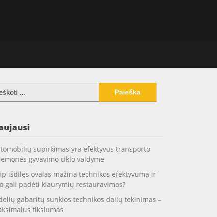
koti:
aujausi
tomobilių supirkimas yra efektyvus transporto
iemonės gyvavimo ciklo valdyme
ip išdilęs ovalas mažina technikos efektyvumą ir
o gali padėti kiaurymių restauravimas?
delių gabaritų sunkios technikos dalių tekinimas –
ksimalus tikslumas