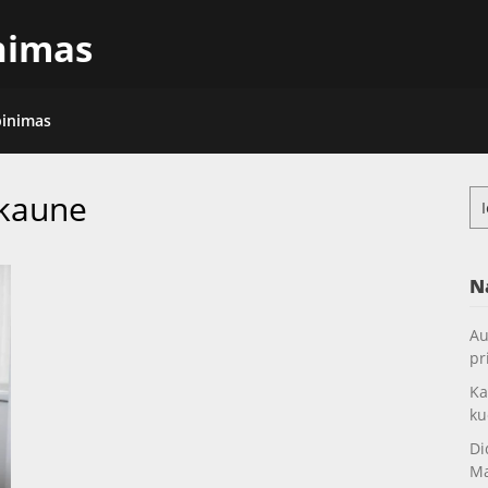
inimas
pinimas
 kaune
Ieš
N
Au
pr
Ka
ku
Di
Ma