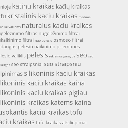
katinu kraikas
kačių kraikas
nioje
kristalinis kaciu kraikas
ofu
mediniai
naturalus kaciu kraikas
eliai vaikams
gelezinimo filtras
nugeležinimo filtrai
kalkinimo filtrai
osmoso filtrai
nuo pelesio
adangos
pelesio naikinimo priemones
pelesis
seo
lesio valiklis
reklamos gamyba
seo
seo straipsniu
seo straipsniai
laugos
silikoninis kaciu kraikas
alpinimas
ilikoninis kaciu kraikas kaina
ilikoninis kaciu kraikas pigiau
ilikoninis kraikas katems kaina
usokantis kaciu kraikas
tofu
aciu kraikas
tofu kraikas atsiliepimai