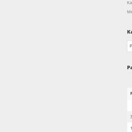
Ka
Me
K
Ka
P