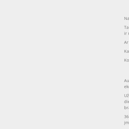
Na
Ta
ir
Ar
Ka
Ko
Au
ek
Už
di
br
36
įm