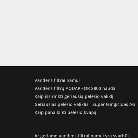
Vandens filtrai namui
Vandens filtrų AQUAPHOR S800 nauda
Kaip išsirinkti geriausią pelėsio valiklį
Geriausias pelėsio valiklis - Super Fungicidas AG
Kaip panaikinti pelėsio kvapą
Ar geriamo vandens filtrai namui yra svarbūs