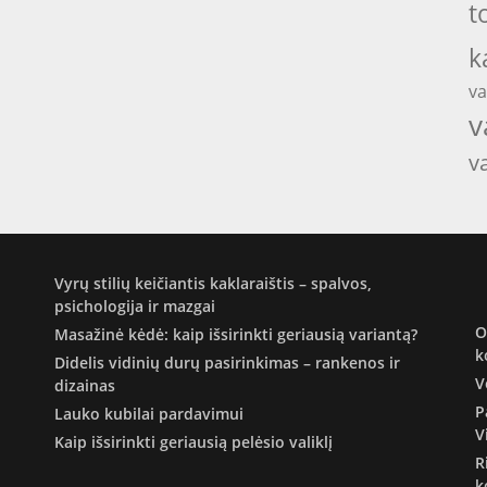
t
k
va
v
v
Vyrų stilių keičiantis kaklaraištis – spalvos,
psichologija ir mazgai
O
Masažinė kėdė: kaip išsirinkti geriausią variantą?
k
Didelis vidinių durų pasirinkimas – rankenos ir
V
dizainas
P
Lauko kubilai pardavimui
V
Kaip išsirinkti geriausią pelėsio valiklį
R
k