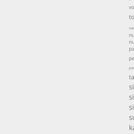
vo
t
nam
nu
nu
p
pe
pas
t
s
s
s
s
k