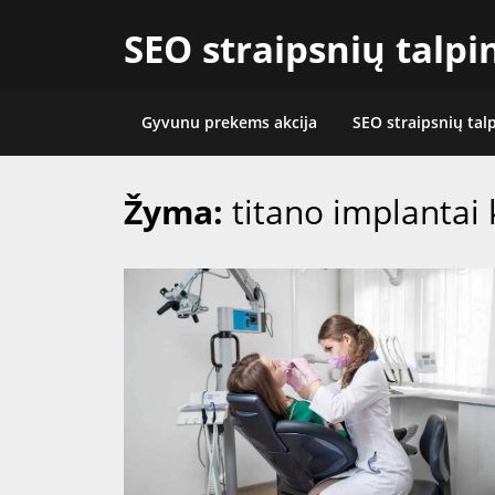
Skip
SEO straipsnių talp
to
content
Gyvunu prekems akcija
SEO straipsnių tal
Žyma:
titano implantai