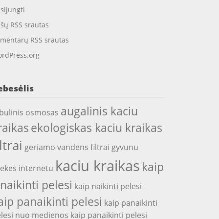
isijungti
ašų RSS srautas
mentarų RSS srautas
rdPress.org
ebesėlis
augalinis kaciu
bulinis osmosas
raikas
ekologiskas kaciu kraikas
iltrai
geriamo vandens filtrai
gyvunu
kaciu kraikas
kaip
ekes internetu
snaikinti pelesi
kaip naikinti pelesi
aip panaikinti pelesi
kaip panaikinti
lesi nuo medienos
kaip panaikinti pelesi