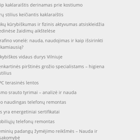
ip kaklaraištis derinamas prie kostiumo
rų stilius keičiantis kaklaraištis
ikų kūrybiškumas ir fizinis aktyvumas atsiskleidžia
dinėse žaidimų aikštelėse
rafino vonelė: nauda, naudojimas ir kaip išsirinkti
nkamiausią?
kybiškos vidaus durys Vilniuje
enkartinės pirštinės grožio specialistams – higiena
stilius
C terasinės lentos
smo srauto tyrimai – analizė ir nauda
o naudingas telefonų remontas
s yra energetiniai sertifikatai
biliųjų telefonų remontas
eminių padangų žymėjimo reikšmės – Nauda ir
sakomybė