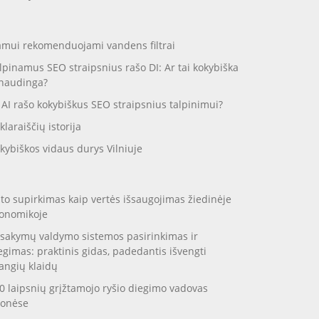
mui rekomenduojami vandens filtrai
lpinamus SEO straipsnius rašo DI: Ar tai kokybiška
 naudinga?
 AI rašo kokybiškus SEO straipsnius talpinimui?
klaraiščių istorija
kybiškos vidaus durys Vilniuje
to supirkimas kaip vertės išsaugojimas žiedinėje
onomikoje
sakymų valdymo sistemos pasirinkimas ir
egimas: praktinis gidas, padedantis išvengti
angių klaidų
0 laipsnių grįžtamojo ryšio diegimo vadovas
onėse