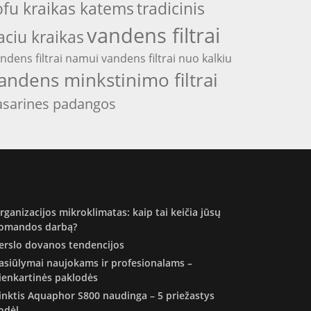
ofu kraikas katems
tradicinis
vandens filtrai
aciu kraikas
ndens filtrai namui
vandens filtrai nuo kalkiu
andens minkstinimo filtrai
asarines padangos
rganizacijos mikroklimatas: kaip tai keičia jūsų
omandos darbą?
erslo dovanos tendencijos
asiūlymai naujokams ir profesionalams –
ienkartinės paklodės
inktis Aquaphor S800 naudinga – 5 priežastys
odėl