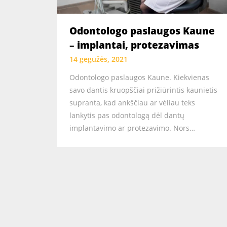
Odontologo paslaugos Kaune
– implantai, protezavimas
14 gegužės, 2021
Odontologo paslaugos Kaune. Kiekvienas
savo dantis kruopščiai prižiūrintis kaunietis
supranta, kad ankščiau ar vėliau teks
lankytis pas odontologą dėl dantų
implantavimo ar protezavimo. Nors…