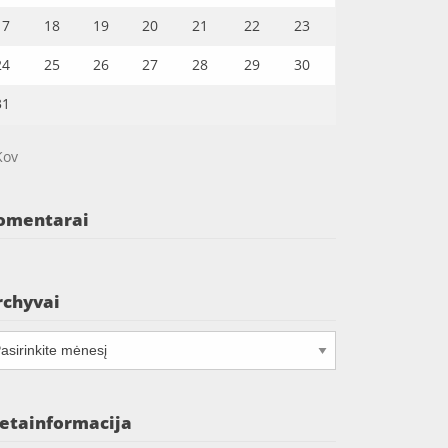
17
18
19
20
21
22
23
24
25
26
27
28
29
30
31
Kov
omentarai
rchyvai
chyvai
etainformacija