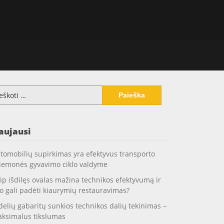
koti:
aujausi
tomobilių supirkimas yra efektyvus transporto
iemonės gyvavimo ciklo valdyme
ip išdilęs ovalas mažina technikos efektyvumą ir
o gali padėti kiaurymių restauravimas?
delių gabaritų sunkios technikos dalių tekinimas –
ksimalus tikslumas