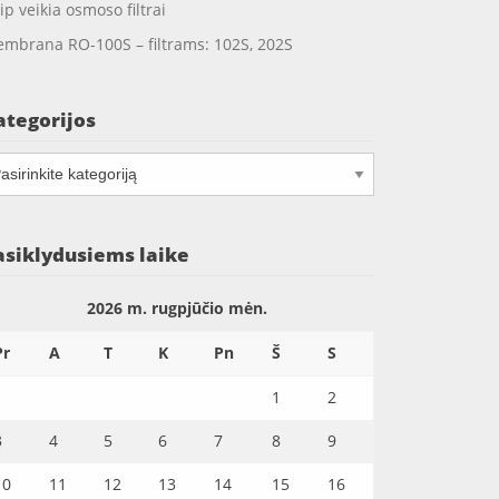
ip veikia osmoso filtrai
mbrana RO-100S – filtrams: 102S, 202S
ategorijos
tegorijos
asiklydusiems laike
2026 m. rugpjūčio mėn.
Pr
A
T
K
Pn
Š
S
1
2
3
4
5
6
7
8
9
10
11
12
13
14
15
16