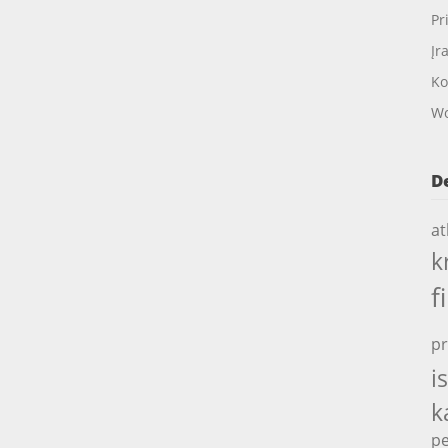
Pr
Įr
Ko
Wo
D
at
k
f
pr
i
k
pe