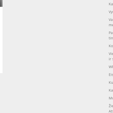
Ka
Vy
Va
me
Pa
ti
Ko
Vi
ir 
WP
Ei
Ku
Ka
Mo
Ži
At