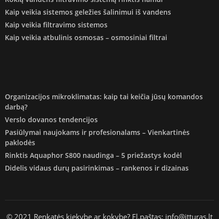
Kaip veikia sistemos geležies šalinimui iš vandens
Kaip veikia filtravimo sistemos
Kaip veikia atbulinis osmosas – osmosiniai filtrai
Organizacijos mikroklimatas: kaip tai keičia jūsų komandos
darbą?
Verslo dovanos tendencijos
Pasiūlymai naujokams ir profesionalams – Vienkartinės
paklodės
Rinktis Aquaphor S800 naudinga – 5 priežastys kodėl
Didelis vidaus durų pasirinkimas – rankenos ir dizainas
© 2021 Renkatės kiekybę ar kokybę? El.paštas: info@itturas.lt