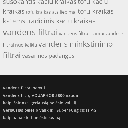
susokantis kaciu kraikas
tofu kaciu
kraikas
tofu kraikas
tofu kraikas atsiliepimai
katems
tradicinis kaciu kraikas
vandens filtrai
vandens filtrai namui
vandens
vandens minkstinimo
filtrai nuo kalkiu
filtrai
vasarines padangos
Vandens filtrai namui
Vandens filtrų AQUAPHOR S800 nauda
Kaip išsirinkti geriausią pelėsio valiklį
Geriausias pelėsio valiklis - Super Fungicidas AG
Kaip panaikinti pelėsio kvapą