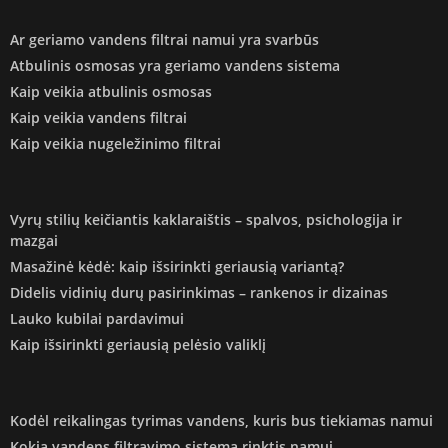
Ar geriamo vandens filtrai namui yra svarbūs
Atbulinis osmosas yra geriamo vandens sistema
Kaip veikia atbulinis osmosas
Kaip veikia vandens filtrai
Kaip veikia nugeležinimo filtrai
Vyrų stilių keičiantis kaklaraištis – spalvos, psichologija ir
mazgai
Masažinė kėdė: kaip išsirinkti geriausią variantą?
Didelis vidinių durų pasirinkimas – rankenos ir dizainas
Lauko kubilai pardavimui
Kaip išsirinkti geriausią pelėsio valiklį
Kodėl reikalingas tyrimas vandens, kuris bus tiekiamas namui
Kokią vandens filtravimo sistemą rinktis namui