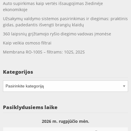
Auto supirkimas kaip vertės išsaugojimas žiedinėje
ekonomikoje
Užsakymų valdymo sistemos pasirinkimas ir diegimas: praktinis
gidas, padedantis išvengti brangių klaidų
360 laipsnių grįžtamojo ryšio diegimo vadovas įmonėse
Kaip veikia osmoso filtrai
Membrana RO-100S – filtrams: 102S, 202S
Kategorijos
Kategorijos
Pasiklydusiems laike
2026 m. rugpjūčio mėn.