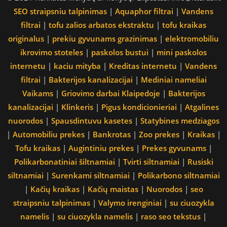
SEO straipsniu talpinimas
|
Aquaphor filtrai
|
Vandens
filtrai
|
tofu zalios arbatos ekstraktu
|
tofu kraikas
originalus
|
prekiu gyvunams grazinimas
|
elektromobiliu
ikrovimo stoteles
|
paskolos bustui
|
mini paskolos
internetu
|
kaciu mityba
|
Kreditas internetu
|
Vandens
filtrai
|
Bakterijos kanalizacijai
|
Mediniai nameliai
Vaikams
|
Griovimo darbai Klaipedoje
|
Bakterijos
kanalizacijai
|
Klinkeris
|
Pigus kondicionieriai
|
Atgalines
nuorodos
|
Spausdintuvu kasetes
|
Statybines medziagos
|
Automobiliu prekes
|
Bankrotas
|
Zoo prekes
|
Kraikas
|
Tofu kraikas
|
Augintiniu prekes
|
Prekes gyvunams
|
Polikarbonatiniai šiltnamiai
|
Tvirti siltnamiai
|
Rusiski
siltnamiai
|
Surenkami siltnamiai
|
Polikarbono siltnamiai
|
Kačių kraikas
|
Kačių maistas
|
Nuorodos
|
seo
straipsniu talpinimas
|
Valymo irenginiai
|
su ciuozykla
namelis
|
su ciuozykla namelis
|
raso seo tekstus
|