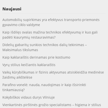
Naujausi
Automobilių supirkimas yra efektyvus transporto priemonės
gyvavimo ciklo valdyme
Kaip išdilęs ovalas mažina technikos efektyvumą ir kuo gali
padėti kiaurymių restauravimas?
Didelių gabaritų sunkios technikos dalių tekinimas –
Maksimalus tikslumas
Kaip kaklaraištis derinamas prie kostiumo
Vyrų stilius keičiantis kaklaraištis
Vaikų kūrybiškumas ir fizinis aktyvumas atsiskleidžia medinėse
žaidimų aikštelėse
Parafino vonelė: nauda, naudojimas ir kaip išsirinkti
tinkamiausią?
Kokybiškos vidaus durys Vilniuje
Vienkartinės pirštinės grožio specialistams – higiena ir stilius