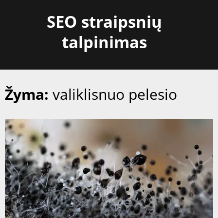
Skip
SEO straipsnių
to
content
talpinimas
Žyma:
valiklisnuo pelesio