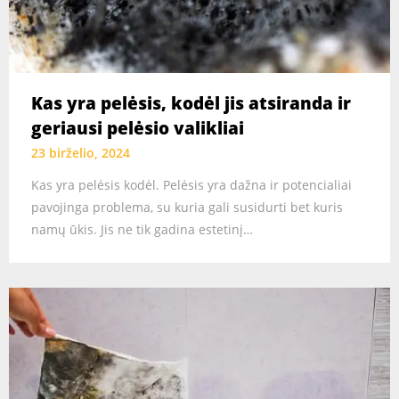
Kas yra pelėsis, kodėl jis atsiranda ir
geriausi pelėsio valikliai
23 birželio, 2024
Kas yra pelėsis kodėl. Pelėsis yra dažna ir potencialiai
pavojinga problema, su kuria gali susidurti bet kuris
namų ūkis. Jis ne tik gadina estetinį…