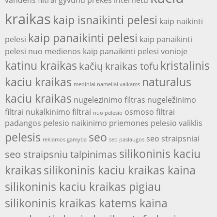
vandens filtrai
gyvunu prekes internetu
kraikas
kaip isnaikinti pelesi
kaip naikinti
kaip panaikinti pelesi
pelesi
kaip panaikinti
pelesi nuo medienos
kaip panaikinti pelesi vonioje
katinu kraikas
kristalinis
kačių kraikas tofu
kaciu kraikas
naturalus
mediniai nameliai vaikams
kaciu kraikas
nugelezinimo filtras
nugeležinimo
filtrai
nukalkinimo filtrai
osmoso filtrai
nuo pelesio
padangos
pelesio naikinimo priemones
pelesio valiklis
pelesis
seo
seo straipsniai
reklamos gamyba
seo paslaugos
silikoninis kaciu
seo straipsniu talpinimas
kraikas
silikoninis kaciu kraikas kaina
silikoninis kaciu kraikas pigiau
silikoninis kraikas katems kaina