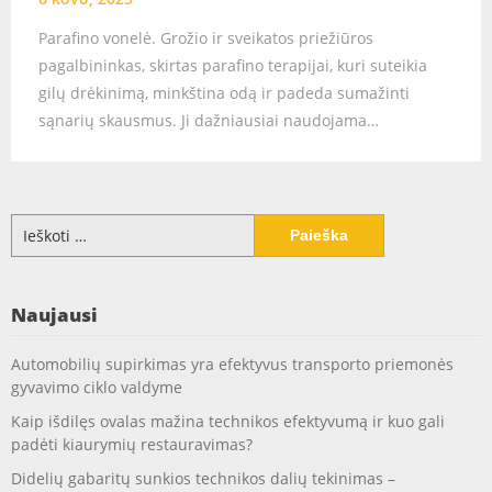
Parafino vonelė. Grožio ir sveikatos priežiūros
pagalbininkas, skirtas parafino terapijai, kuri suteikia
gilų drėkinimą, minkština odą ir padeda sumažinti
sąnarių skausmus. Ji dažniausiai naudojama…
Ieškoti:
Naujausi
Automobilių supirkimas yra efektyvus transporto priemonės
gyvavimo ciklo valdyme
Kaip išdilęs ovalas mažina technikos efektyvumą ir kuo gali
padėti kiaurymių restauravimas?
Didelių gabaritų sunkios technikos dalių tekinimas –