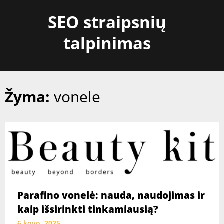
Skip
SEO straipsnių
to
content
talpinimas
Žyma:
vonele
Parafino vonelė: nauda, naudojimas ir
kaip išsirinkti tinkamiausią?
6 kovo, 2025