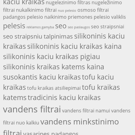
kaciu kraikas
nugelezinimo filtras
nugeležinimo
filtrai
nukalkinimo filtrai
osmoso filtrai
nuo pelesio
padangos
pelesio naikinimo priemones
pelesio valiklis
pelesis
seo
seo straipsniai
reklamos gamyba
seo paslaugos
silikoninis kaciu
seo straipsniu talpinimas
kraikas
silikoninis kaciu kraikas kaina
silikoninis kaciu kraikas pigiau
silikoninis kraikas katems kaina
susokantis kaciu kraikas
tofu kaciu
kraikas
tofu kraikas
tofu kraikas atsiliepimai
katems
tradicinis kaciu kraikas
vandens filtrai
vandens filtrai namui
vandens
vandens minkstinimo
filtrai nuo kalkiu
filtrai
vasarines padangos