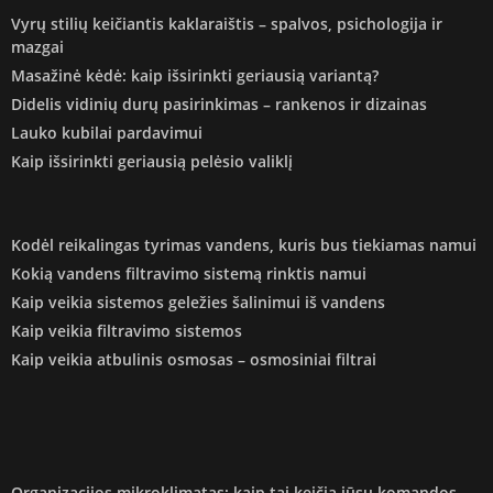
Vyrų stilių keičiantis kaklaraištis – spalvos, psichologija ir
mazgai
Masažinė kėdė: kaip išsirinkti geriausią variantą?
Didelis vidinių durų pasirinkimas – rankenos ir dizainas
Lauko kubilai pardavimui
Kaip išsirinkti geriausią pelėsio valiklį
Kodėl reikalingas tyrimas vandens, kuris bus tiekiamas namui
Kokią vandens filtravimo sistemą rinktis namui
Kaip veikia sistemos geležies šalinimui iš vandens
Kaip veikia filtravimo sistemos
Kaip veikia atbulinis osmosas – osmosiniai filtrai
Organizacijos mikroklimatas: kaip tai keičia jūsų komandos