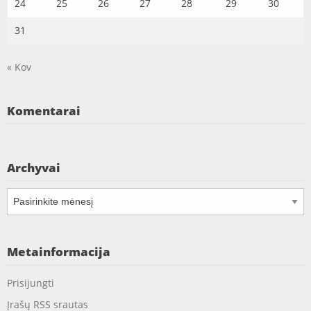
24
25
26
27
28
29
30
31
« Kov
Komentarai
Archyvai
Archyvai
Metainformacija
Prisijungti
Įrašų RSS srautas