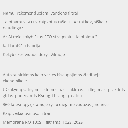
Namui rekomenduojami vandens filtrai
Talpinamus SEO straipsnius rašo DI: Ar tai kokybiška ir
naudinga?
Ar AI rašo kokybiškus SEO straipsnius talpinimui?
Kaklaraiščių istorija
Kokybiškos vidaus durys Vilniuje
Auto supirkimas kaip vertės išsaugojimas žiedinėje
ekonomikoje
Užsakymų valdymo sistemos pasirinkimas ir diegimas: praktinis
gidas, padedantis išvengti brangių klaidų
360 laipsnių grįžtamojo ryšio diegimo vadovas įmonėse
Kaip veikia osmoso filtrai
Membrana RO-100S – filtrams: 102S, 202S