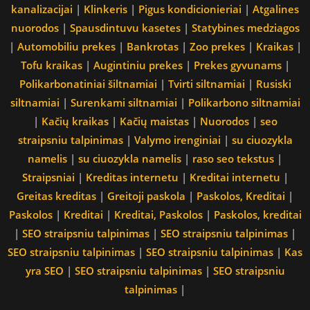
kanalizacijai
|
Klinkeris
|
Pigus kondicionieriai
|
Atgalines
nuorodos
|
Spausdintuvu kasetes
|
Statybines medziagos
|
Automobiliu prekes
|
Bankrotas
|
Zoo prekes
|
Kraikas
|
Tofu kraikas
|
Augintiniu prekes
|
Prekes gyvunams
|
Polikarbonatiniai šiltnamiai
|
Tvirti siltnamiai
|
Rusiski
siltnamiai
|
Surenkami siltnamiai
|
Polikarbono siltnamiai
|
Kačių kraikas
|
Kačių maistas
|
Nuorodos
|
seo
straipsniu talpinimas
|
Valymo irenginiai
|
su ciuozykla
namelis
|
su ciuozykla namelis
|
raso seo tekstus
|
Straipsniai
|
Kreditas internetu
|
Kreditai internetu
|
Greitas kreditas
|
Greitoji paskola
|
Paskolos, Kreditai
|
Paskolos
|
Kreditai
|
Kreditai, Paskolos
|
Paskolos, kreditai
|
SEO straipsniu talpinimas
|
SEO straipsniu talpinimas
|
SEO straipsniu talpinimas
|
SEO straipsniu talpinimas
|
Kas
yra SEO
|
SEO straipsniu talpinimas
|
SEO straipsniu
talpinimas
|