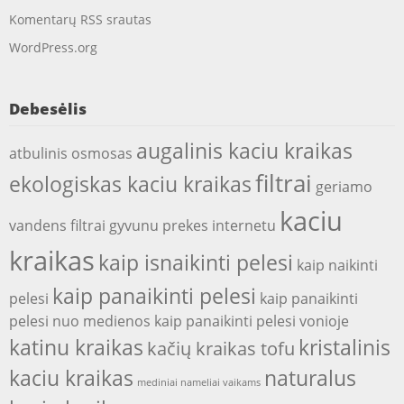
Komentarų RSS srautas
WordPress.org
Debesėlis
augalinis kaciu kraikas
atbulinis osmosas
filtrai
ekologiskas kaciu kraikas
geriamo
kaciu
vandens filtrai
gyvunu prekes internetu
kraikas
kaip isnaikinti pelesi
kaip naikinti
kaip panaikinti pelesi
pelesi
kaip panaikinti
pelesi nuo medienos
kaip panaikinti pelesi vonioje
katinu kraikas
kristalinis
kačių kraikas tofu
kaciu kraikas
naturalus
mediniai nameliai vaikams