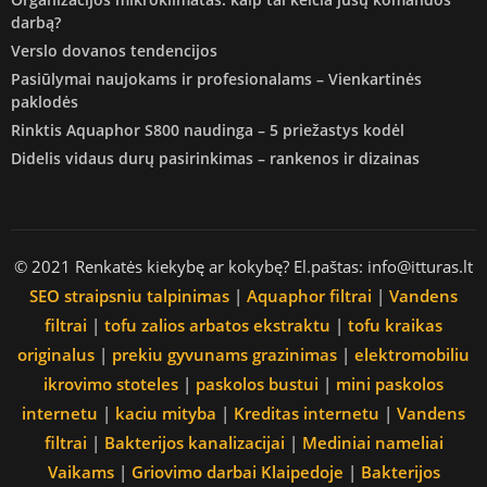
darbą?
Verslo dovanos tendencijos
Pasiūlymai naujokams ir profesionalams – Vienkartinės
paklodės
Rinktis Aquaphor S800 naudinga – 5 priežastys kodėl
Didelis vidaus durų pasirinkimas – rankenos ir dizainas
© 2021 Renkatės kiekybę ar kokybę? El.paštas: info@itturas.lt
SEO straipsniu talpinimas
|
Aquaphor filtrai
|
Vandens
filtrai
|
tofu zalios arbatos ekstraktu
|
tofu kraikas
originalus
|
prekiu gyvunams grazinimas
|
elektromobiliu
ikrovimo stoteles
|
paskolos bustui
|
mini paskolos
internetu
|
kaciu mityba
|
Kreditas internetu
|
Vandens
filtrai
|
Bakterijos kanalizacijai
|
Mediniai nameliai
Vaikams
|
Griovimo darbai Klaipedoje
|
Bakterijos