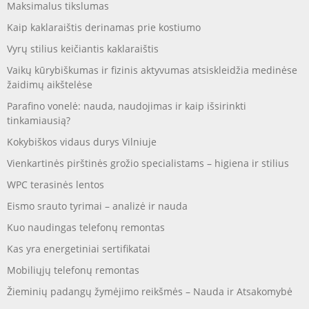
Maksimalus tikslumas
Kaip kaklaraištis derinamas prie kostiumo
Vyrų stilius keičiantis kaklaraištis
Vaikų kūrybiškumas ir fizinis aktyvumas atsiskleidžia medinėse
žaidimų aikštelėse
Parafino vonelė: nauda, naudojimas ir kaip išsirinkti
tinkamiausią?
Kokybiškos vidaus durys Vilniuje
Vienkartinės pirštinės grožio specialistams – higiena ir stilius
WPC terasinės lentos
Eismo srauto tyrimai – analizė ir nauda
Kuo naudingas telefonų remontas
Kas yra energetiniai sertifikatai
Mobiliųjų telefonų remontas
Žieminių padangų žymėjimo reikšmės – Nauda ir Atsakomybė