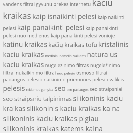
kaciu
vandens filtrai
gyvunu prekes internetu
kraikas
kaip isnaikinti pelesi
kaip naikinti
kaip panaikinti pelesi
pelesi
kaip panaikinti
pelesi nuo medienos
kaip panaikinti pelesi vonioje
katinu kraikas
kristalinis
kačių kraikas tofu
kaciu kraikas
naturalus
mediniai nameliai vaikams
kaciu kraikas
nugelezinimo filtras
nugeležinimo
filtrai
nukalkinimo filtrai
osmoso filtrai
nuo pelesio
padangos
pelesio naikinimo priemones
pelesio valiklis
pelesis
seo
seo straipsniai
reklamos gamyba
seo paslaugos
silikoninis kaciu
seo straipsniu talpinimas
kraikas
silikoninis kaciu kraikas kaina
silikoninis kaciu kraikas pigiau
silikoninis kraikas katems kaina