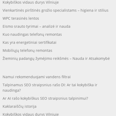
Kokybiškos vidaus durys Vilniuje
Vienkartinės pirštinės grožio specialistams – higiena ir stilius
WPC terasinės lentos
Eismo srauto tyrimai – analizė ir nauda
Kuo naudingas telefonų remontas
Kas yra energetiniai sertifikatai
Mobiliųjų telefonų remontas
Žieminių padangų žymėjimo reikšmės – Nauda ir Atsakomybė
Namui rekomenduojami vandens filtrai
Talpinamus SEO straipsnius rašo DI: Ar tai kokybiška ir
naudinga?
Ar AI rašo kokybiškus SEO straipsnius talpinimui?
Kaklaraiščių istorija
Kokybiškos vidaus durys Vilniuje