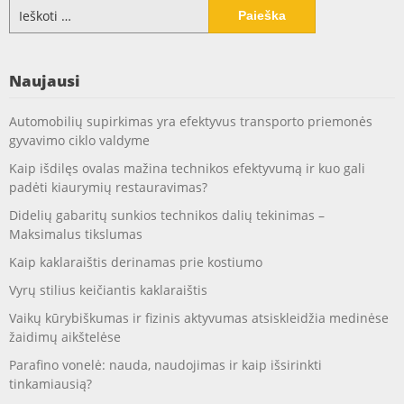
Ieškoti:
Naujausi
Automobilių supirkimas yra efektyvus transporto priemonės
gyvavimo ciklo valdyme
Kaip išdilęs ovalas mažina technikos efektyvumą ir kuo gali
padėti kiaurymių restauravimas?
Didelių gabaritų sunkios technikos dalių tekinimas –
Maksimalus tikslumas
Kaip kaklaraištis derinamas prie kostiumo
Vyrų stilius keičiantis kaklaraištis
Vaikų kūrybiškumas ir fizinis aktyvumas atsiskleidžia medinėse
žaidimų aikštelėse
Parafino vonelė: nauda, naudojimas ir kaip išsirinkti
tinkamiausią?