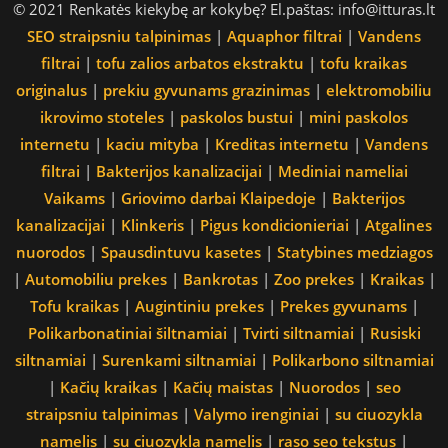
© 2021 Renkatės kiekybę ar kokybę? El.paštas: info@itturas.lt
SEO straipsniu talpinimas
|
Aquaphor filtrai
|
Vandens
filtrai
|
tofu zalios arbatos ekstraktu
|
tofu kraikas
originalus
|
prekiu gyvunams grazinimas
|
elektromobiliu
ikrovimo stoteles
|
paskolos bustui
|
mini paskolos
internetu
|
kaciu mityba
|
Kreditas internetu
|
Vandens
filtrai
|
Bakterijos kanalizacijai
|
Mediniai nameliai
Vaikams
|
Griovimo darbai Klaipedoje
|
Bakterijos
kanalizacijai
|
Klinkeris
|
Pigus kondicionieriai
|
Atgalines
nuorodos
|
Spausdintuvu kasetes
|
Statybines medziagos
|
Automobiliu prekes
|
Bankrotas
|
Zoo prekes
|
Kraikas
|
Tofu kraikas
|
Augintiniu prekes
|
Prekes gyvunams
|
Polikarbonatiniai šiltnamiai
|
Tvirti siltnamiai
|
Rusiski
siltnamiai
|
Surenkami siltnamiai
|
Polikarbono siltnamiai
|
Kačių kraikas
|
Kačių maistas
|
Nuorodos
|
seo
straipsniu talpinimas
|
Valymo irenginiai
|
su ciuozykla
namelis
|
su ciuozykla namelis
|
raso seo tekstus
|