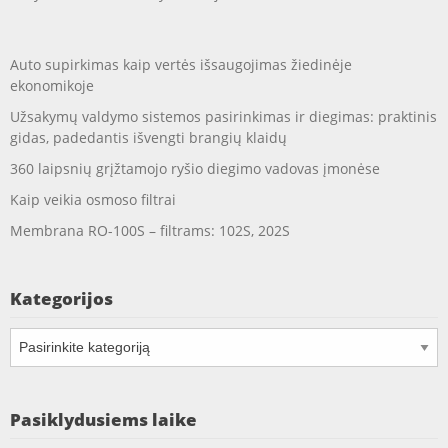
Auto supirkimas kaip vertės išsaugojimas žiedinėje
ekonomikoje
Užsakymų valdymo sistemos pasirinkimas ir diegimas: praktinis
gidas, padedantis išvengti brangių klaidų
360 laipsnių grįžtamojo ryšio diegimo vadovas įmonėse
Kaip veikia osmoso filtrai
Membrana RO-100S – filtrams: 102S, 202S
Kategorijos
Kategorijos
Pasiklydusiems laike