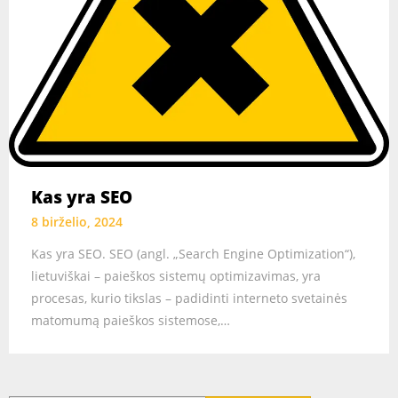
Kas yra SEO
8 birželio, 2024
Kas yra SEO. SEO (angl. „Search Engine Optimization“),
lietuviškai – paieškos sistemų optimizavimas, yra
procesas, kurio tikslas – padidinti interneto svetainės
matomumą paieškos sistemose,…