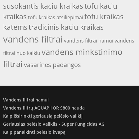
susokantis kaciu kraikas
tofu kaciu
kraikas
tofu kraikas
tofu kraikas atsiliepimai
katems
tradicinis kaciu kraikas
vandens filtrai
vandens filtrai namui
vandens
vandens minkstinimo
filtrai nuo kalkiu
filtrai
vasarines padangos
Vandens filtrai namui
Vandens filtrų AQUAPHOR S800 nauda
Kaip išsirinkti geriausią pelėsio valiklį
Geriausias pelėsio valiklis - Super Fungicidas AG
Kaip panaikinti pelėsio kvapą