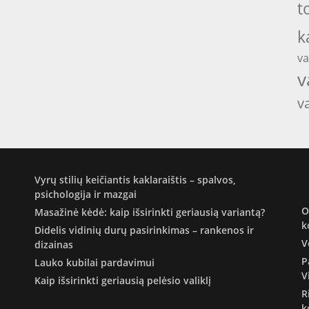
t
k
va
v
v
Vyrų stilių keičiantis kaklaraištis – spalvos,
psichologija ir mazgai
O
Masažinė kėdė: kaip išsirinkti geriausią variantą?
k
Didelis vidinių durų pasirinkimas – rankenos ir
V
dizainas
P
Lauko kubilai pardavimui
V
Kaip išsirinkti geriausią pelėsio valiklį
R
k