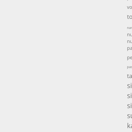
vo
t
nam
nu
nu
p
pe
pas
t
s
s
s
s
k