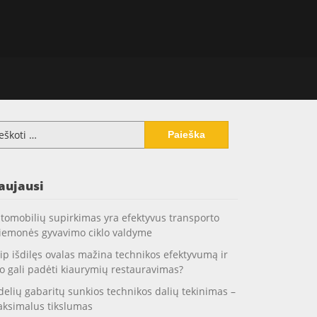
koti:
aujausi
tomobilių supirkimas yra efektyvus transporto
iemonės gyvavimo ciklo valdyme
ip išdilęs ovalas mažina technikos efektyvumą ir
o gali padėti kiaurymių restauravimas?
delių gabaritų sunkios technikos dalių tekinimas –
ksimalus tikslumas