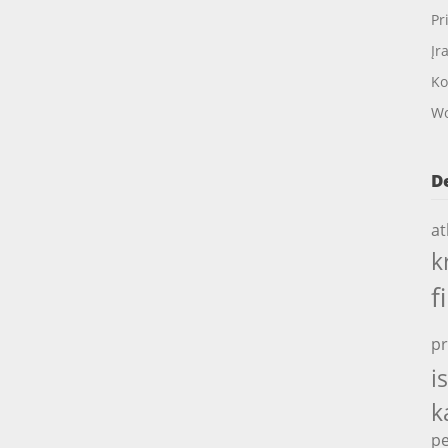
Pr
Įr
Ko
Wo
D
at
k
f
pr
i
k
pe