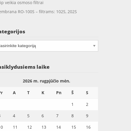
ip veikia osmoso filtrai
mbrana RO-100S – filtrams: 102S, 202S
ategorijos
tegorijos
asiklydusiems laike
2026 m. rugpjūčio mėn.
Pr
A
T
K
Pn
Š
S
1
2
3
4
5
6
7
8
9
10
11
12
13
14
15
16