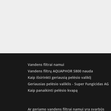
Vandens filtrai namui
Vandens filtrų AQUAPHOR S800 nauda
Kaip išsirinkti geriausią pelėsio valiklį
Geriausias pelėsio valiklis - Super Fungicidas AG
Kaip panaikinti pelėsio kvapą
Ar geriamo vandens filtrai namui yra svarbūs