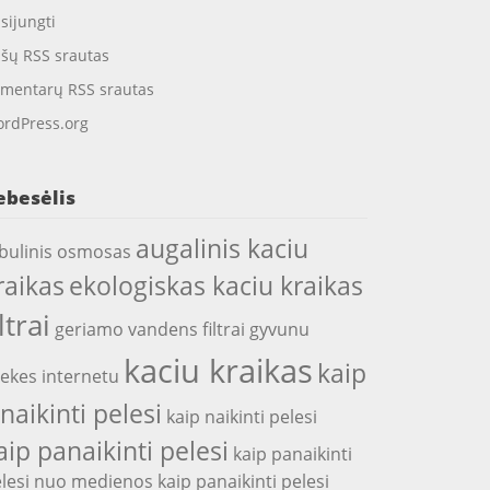
isijungti
ašų RSS srautas
mentarų RSS srautas
rdPress.org
ebesėlis
augalinis kaciu
bulinis osmosas
raikas
ekologiskas kaciu kraikas
iltrai
geriamo vandens filtrai
gyvunu
kaciu kraikas
kaip
ekes internetu
snaikinti pelesi
kaip naikinti pelesi
aip panaikinti pelesi
kaip panaikinti
lesi nuo medienos
kaip panaikinti pelesi