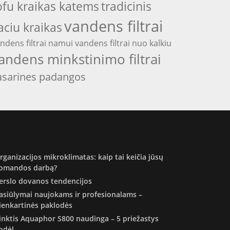
ofu kraikas katems
tradicinis
vandens filtrai
aciu kraikas
ndens filtrai namui
vandens filtrai nuo kalkiu
andens minkstinimo filtrai
asarines padangos
rganizacijos mikroklimatas: kaip tai keičia jūsų
omandos darbą?
erslo dovanos tendencijos
asiūlymai naujokams ir profesionalams –
ienkartinės paklodės
inktis Aquaphor S800 naudinga – 5 priežastys
odėl