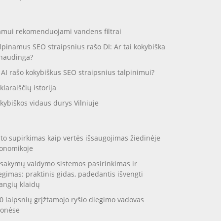
mui rekomenduojami vandens filtrai
lpinamus SEO straipsnius rašo DI: Ar tai kokybiška
 naudinga?
 AI rašo kokybiškus SEO straipsnius talpinimui?
klaraiščių istorija
kybiškos vidaus durys Vilniuje
to supirkimas kaip vertės išsaugojimas žiedinėje
onomikoje
sakymų valdymo sistemos pasirinkimas ir
egimas: praktinis gidas, padedantis išvengti
angių klaidų
0 laipsnių grįžtamojo ryšio diegimo vadovas
onėse