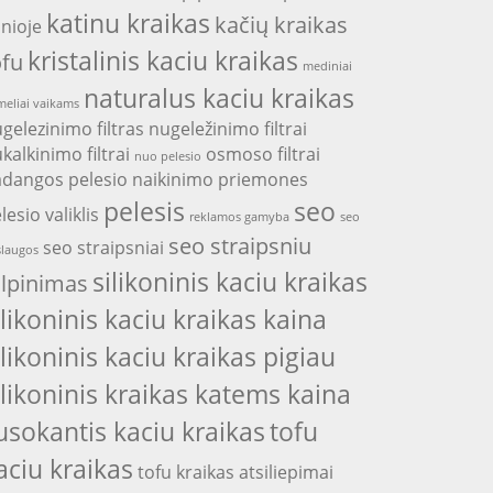
katinu kraikas
kačių kraikas
nioje
kristalinis kaciu kraikas
ofu
mediniai
naturalus kaciu kraikas
eliai vaikams
gelezinimo filtras
nugeležinimo filtrai
kalkinimo filtrai
osmoso filtrai
nuo pelesio
adangos
pelesio naikinimo priemones
pelesis
seo
lesio valiklis
reklamos gamyba
seo
seo straipsniu
seo straipsniai
laugos
silikoninis kaciu kraikas
alpinimas
ilikoninis kaciu kraikas kaina
ilikoninis kaciu kraikas pigiau
ilikoninis kraikas katems kaina
usokantis kaciu kraikas
tofu
aciu kraikas
tofu kraikas atsiliepimai