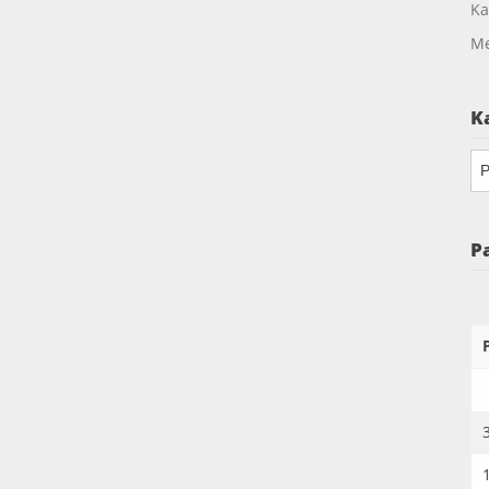
Ka
Me
K
Ka
P