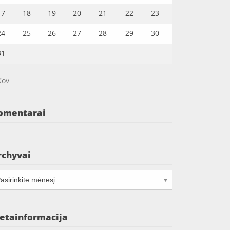
17
18
19
20
21
22
23
24
25
26
27
28
29
30
31
Kov
omentarai
rchyvai
chyvai
etainformacija