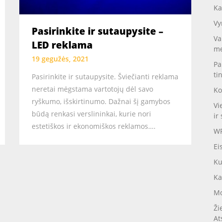
Ka
Vy
Pasirinkite ir sutaupysite –
Va
LED reklama
me
19 gegužės, 2021
Pa
ti
Pasirinkite ir sutaupysite. Šviečianti reklama
neretai mėgstama vartotojų dėl savo
Ko
ryškumo, išskirtinumo. Dažnai šį gamybos
Vi
būdą renkasi verslininkai, kurie nori
ir 
estetiškos ir ekonomiškos reklamos….
WP
Ei
Ku
Ka
Mo
Ži
At