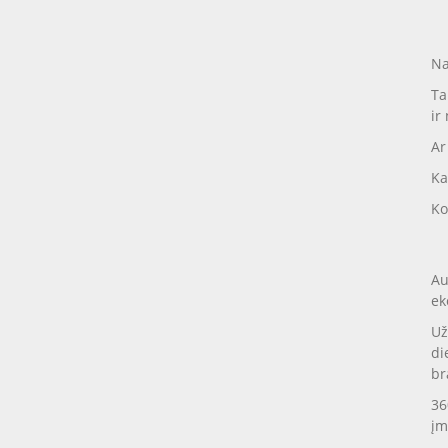
Na
Ta
ir
Ar
Ka
Ko
Au
ek
Už
di
br
36
įm