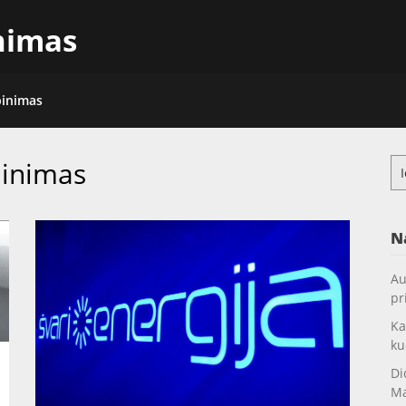
inimas
pinimas
linimas
Ieš
N
Au
pr
Ka
ku
Di
Ma