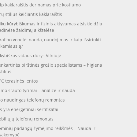
ip kaklaraištis derinamas prie kostiumo
rų stilius keičiantis kaklaraištis
ikų kūrybiškumas ir fizinis aktyvumas atsiskleidžia
dinėse žaidimų aikštelėse
rafino vonelė: nauda, naudojimas ir kaip išsirinkti
nkamiausią?
kybiškos vidaus durys Vilniuje
enkartinės pirštinės grožio specialistams – higiena
stilius
C terasinės lentos
smo srauto tyrimai – analizė ir nauda
o naudingas telefonų remontas
s yra energetiniai sertifikatai
biliųjų telefonų remontas
eminių padangų žymėjimo reikšmės – Nauda ir
sakomybė