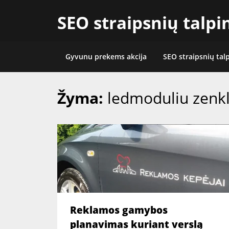
Skip
SEO straipsnių talp
to
content
Gyvunu prekems akcija
SEO straipsnių tal
Žyma:
ledmoduliu zenk
Reklamos gamybos
planavimas kuriant verslą