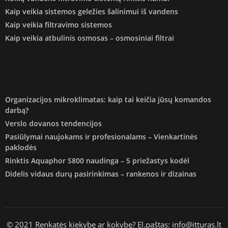
Kaip veikia sistemos geležies šalinimui iš vandens
Kaip veikia filtravimo sistemos
Kaip veikia atbulinis osmosas – osmosiniai filtrai
Organizacijos mikroklimatas: kaip tai keičia jūsų komandos
darbą?
Verslo dovanos tendencijos
Pasiūlymai naujokams ir profesionalams – Vienkartinės
paklodės
Rinktis Aquaphor S800 naudinga – 5 priežastys kodėl
Didelis vidaus durų pasirinkimas – rankenos ir dizainas
© 2021 Renkatės kiekybę ar kokybę? El.paštas: info@itturas.lt