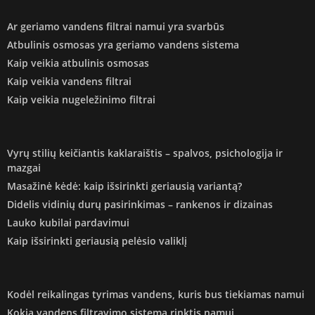
Ar geriamo vandens filtrai namui yra svarbūs
Atbulinis osmosas yra geriamo vandens sistema
Kaip veikia atbulinis osmosas
Kaip veikia vandens filtrai
Kaip veikia nugeležinimo filtrai
Vyrų stilių keičiantis kaklaraištis – spalvos, psichologija ir
mazgai
Masažinė kėdė: kaip išsirinkti geriausią variantą?
Didelis vidinių durų pasirinkimas – rankenos ir dizainas
Lauko kubilai pardavimui
Kaip išsirinkti geriausią pelėsio valiklį
Kodėl reikalingas tyrimas vandens, kuris bus tiekiamas namui
Kokią vandens filtravimo sistemą rinktis namui