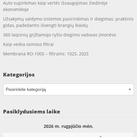
Auto supirkimas kaip vertės išsaugojimas žiedinėje
ekonomikoje
Užsakymų valdymo sistemos pasirinkimas ir diegimas: praktinis
gidas, padedantis išvengti brangių klaidų
360 laipsnių grįžtamojo ryšio diegimo vadovas įmonėse
Kaip veikia osmoso filtrai
Membrana RO-100S – filtrams: 102S, 202S
Kategorijos
Kategorijos
Pasiklydusiems laike
2026 m. rugpjūčio mėn.