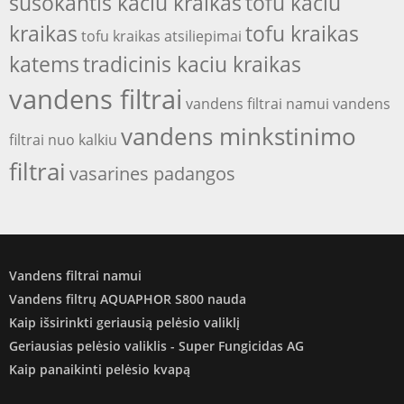
susokantis kaciu kraikas
tofu kaciu
kraikas
tofu kraikas
tofu kraikas atsiliepimai
katems
tradicinis kaciu kraikas
vandens filtrai
vandens filtrai namui
vandens
vandens minkstinimo
filtrai nuo kalkiu
filtrai
vasarines padangos
Vandens filtrai namui
Vandens filtrų AQUAPHOR S800 nauda
Kaip išsirinkti geriausią pelėsio valiklį
Geriausias pelėsio valiklis - Super Fungicidas AG
Kaip panaikinti pelėsio kvapą