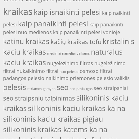
kraikas
kaip isnaikinti pelesi
kaip naikinti
kaip panaikinti pelesi
pelesi
kaip panaikinti
pelesi nuo medienos
kaip panaikinti pelesi vonioje
katinu kraikas
kristalinis
kačių kraikas tofu
kaciu kraikas
naturalus
mediniai nameliai vaikams
kaciu kraikas
nugelezinimo filtras
nugeležinimo
filtrai
nukalkinimo filtrai
osmoso filtrai
nuo pelesio
padangos
pelesio naikinimo priemones
pelesio valiklis
pelesis
seo
seo straipsniai
reklamos gamyba
seo paslaugos
silikoninis kaciu
seo straipsniu talpinimas
kraikas
silikoninis kaciu kraikas kaina
silikoninis kaciu kraikas pigiau
silikoninis kraikas katems kaina