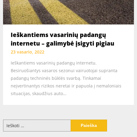
Ieškantiems vasarinių padangų
internetu – galimybė įsigyti pigiau
23 vasario, 2022
Ieškantiems vasarinių padangų internetu.
Besiruošiantys vasaros sezonui vairuotojai supranta
padangų techninės būklės svarbą. Tinkamai
neįvertinantys rizikos neretai ir papuola į nemaloniais
situacijas, skaudžius auto…
Ieškoti: