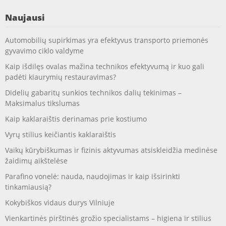
Naujausi
Automobilių supirkimas yra efektyvus transporto priemonės
gyvavimo ciklo valdyme
Kaip išdilęs ovalas mažina technikos efektyvumą ir kuo gali
padėti kiaurymių restauravimas?
Didelių gabaritų sunkios technikos dalių tekinimas –
Maksimalus tikslumas
Kaip kaklaraištis derinamas prie kostiumo
Vyrų stilius keičiantis kaklaraištis
Vaikų kūrybiškumas ir fizinis aktyvumas atsiskleidžia medinėse
žaidimų aikštelėse
Parafino vonelė: nauda, naudojimas ir kaip išsirinkti
tinkamiausią?
Kokybiškos vidaus durys Vilniuje
Vienkartinės pirštinės grožio specialistams – higiena ir stilius