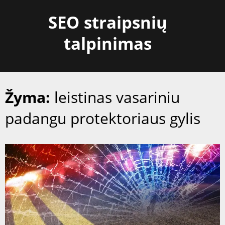
Skip
SEO straipsnių
to
content
talpinimas
Žyma:
leistinas vasariniu
padangu protektoriaus gylis