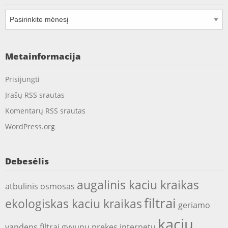
Archyvai
Metainformacija
Prisijungti
Įrašų RSS srautas
Komentarų RSS srautas
WordPress.org
Debesėlis
augalinis kaciu kraikas
atbulinis osmosas
filtrai
ekologiskas kaciu kraikas
geriamo
kaciu
vandens filtrai
gyvunu prekes internetu