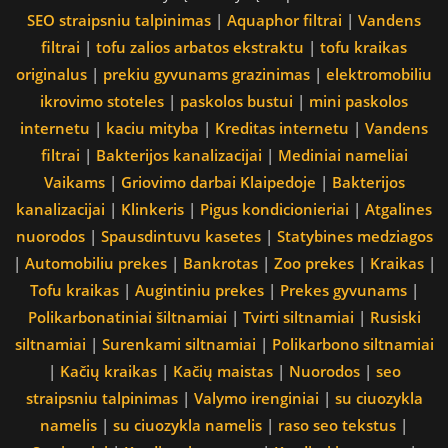
SEO straipsniu talpinimas
|
Aquaphor filtrai
|
Vandens
filtrai
|
tofu zalios arbatos ekstraktu
|
tofu kraikas
originalus
|
prekiu gyvunams grazinimas
|
elektromobiliu
ikrovimo stoteles
|
paskolos bustui
|
mini paskolos
internetu
|
kaciu mityba
|
Kreditas internetu
|
Vandens
filtrai
|
Bakterijos kanalizacijai
|
Mediniai nameliai
Vaikams
|
Griovimo darbai Klaipedoje
|
Bakterijos
kanalizacijai
|
Klinkeris
|
Pigus kondicionieriai
|
Atgalines
nuorodos
|
Spausdintuvu kasetes
|
Statybines medziagos
|
Automobiliu prekes
|
Bankrotas
|
Zoo prekes
|
Kraikas
|
Tofu kraikas
|
Augintiniu prekes
|
Prekes gyvunams
|
Polikarbonatiniai šiltnamiai
|
Tvirti siltnamiai
|
Rusiski
siltnamiai
|
Surenkami siltnamiai
|
Polikarbono siltnamiai
|
Kačių kraikas
|
Kačių maistas
|
Nuorodos
|
seo
straipsniu talpinimas
|
Valymo irenginiai
|
su ciuozykla
namelis
|
su ciuozykla namelis
|
raso seo tekstus
|