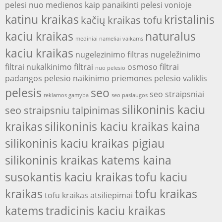
pelesi nuo medienos
kaip panaikinti pelesi vonioje
katinu kraikas
kristalinis
kačių kraikas tofu
kaciu kraikas
naturalus
mediniai nameliai vaikams
kaciu kraikas
nugelezinimo filtras
nugeležinimo
filtrai
nukalkinimo filtrai
osmoso filtrai
nuo pelesio
padangos
pelesio naikinimo priemones
pelesio valiklis
pelesis
seo
seo straipsniai
reklamos gamyba
seo paslaugos
silikoninis kaciu
seo straipsniu talpinimas
kraikas
silikoninis kaciu kraikas kaina
silikoninis kaciu kraikas pigiau
silikoninis kraikas katems kaina
susokantis kaciu kraikas
tofu kaciu
kraikas
tofu kraikas
tofu kraikas atsiliepimai
katems
tradicinis kaciu kraikas