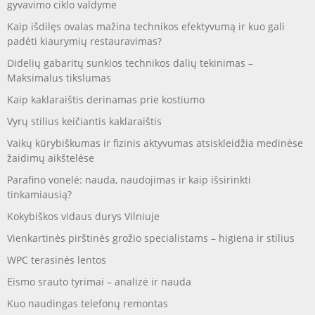
gyvavimo ciklo valdyme
Kaip išdilęs ovalas mažina technikos efektyvumą ir kuo gali
padėti kiaurymių restauravimas?
Didelių gabaritų sunkios technikos dalių tekinimas –
Maksimalus tikslumas
Kaip kaklaraištis derinamas prie kostiumo
Vyrų stilius keičiantis kaklaraištis
Vaikų kūrybiškumas ir fizinis aktyvumas atsiskleidžia medinėse
žaidimų aikštelėse
Parafino vonelė: nauda, naudojimas ir kaip išsirinkti
tinkamiausią?
Kokybiškos vidaus durys Vilniuje
Vienkartinės pirštinės grožio specialistams – higiena ir stilius
WPC terasinės lentos
Eismo srauto tyrimai – analizė ir nauda
Kuo naudingas telefonų remontas