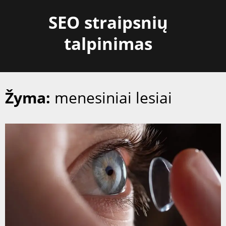
Skip
SEO straipsnių
to
content
talpinimas
Žyma:
menesiniai lesiai