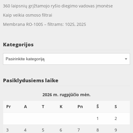
360 laipsnių grįžtamojo ryšio diegimo vadovas įmonėse
Kaip veikia osmoso filtrai
Membrana RO-100S – filtrams: 102S, 202S
Kategorijos
Kategorijos
Pasiklydusiems laike
2026 m. rugpjūčio mėn.
Pr
A
T
K
Pn
Š
S
1
2
3
4
5
6
7
8
9