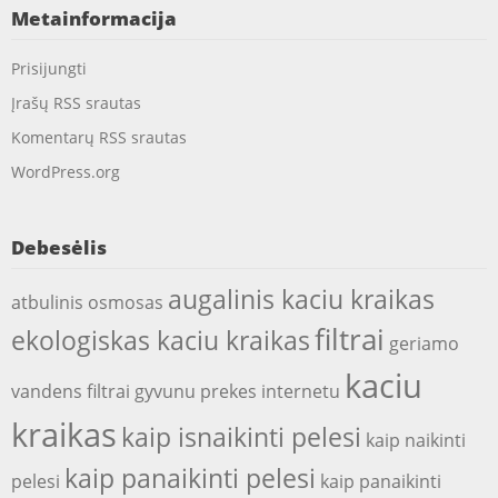
Metainformacija
Prisijungti
Įrašų RSS srautas
Komentarų RSS srautas
WordPress.org
Debesėlis
augalinis kaciu kraikas
atbulinis osmosas
filtrai
ekologiskas kaciu kraikas
geriamo
kaciu
vandens filtrai
gyvunu prekes internetu
kraikas
kaip isnaikinti pelesi
kaip naikinti
kaip panaikinti pelesi
pelesi
kaip panaikinti