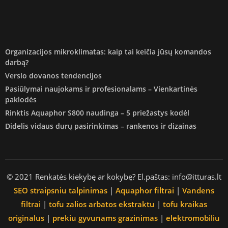
Organizacijos mikroklimatas: kaip tai keičia jūsų komandos
darbą?
Verslo dovanos tendencijos
Pasiūlymai naujokams ir profesionalams – Vienkartinės
paklodės
Rinktis Aquaphor S800 naudinga – 5 priežastys kodėl
Didelis vidaus durų pasirinkimas – rankenos ir dizainas
© 2021 Renkatės kiekybę ar kokybę? El.paštas: info@itturas.lt
SEO straipsniu talpinimas
|
Aquaphor filtrai
|
Vandens
filtrai
|
tofu zalios arbatos ekstraktu
|
tofu kraikas
originalus
|
prekiu gyvunams grazinimas
|
elektromobiliu