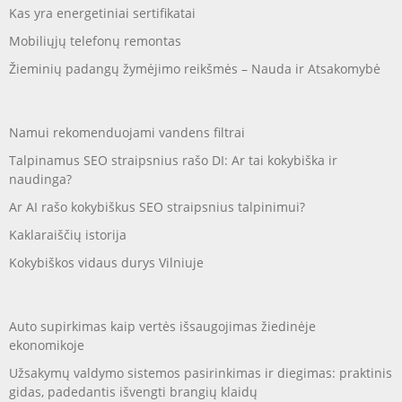
Kas yra energetiniai sertifikatai
Mobiliųjų telefonų remontas
Žieminių padangų žymėjimo reikšmės – Nauda ir Atsakomybė
Namui rekomenduojami vandens filtrai
Talpinamus SEO straipsnius rašo DI: Ar tai kokybiška ir
naudinga?
Ar AI rašo kokybiškus SEO straipsnius talpinimui?
Kaklaraiščių istorija
Kokybiškos vidaus durys Vilniuje
Auto supirkimas kaip vertės išsaugojimas žiedinėje
ekonomikoje
Užsakymų valdymo sistemos pasirinkimas ir diegimas: praktinis
gidas, padedantis išvengti brangių klaidų