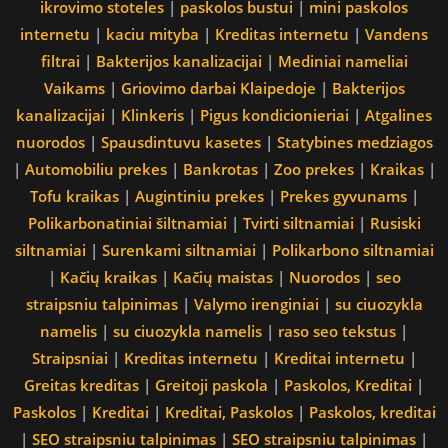
ikrovimo stoteles
|
paskolos bustui
|
mini paskolos
internetu
|
kaciu mityba
|
Kreditas internetu
|
Vandens
filtrai
|
Bakterijos kanalizacijai
|
Mediniai nameliai
Vaikams
|
Griovimo darbai Klaipedoje
|
Bakterijos
kanalizacijai
|
Klinkeris
|
Pigus kondicionieriai
|
Atgalines
nuorodos
|
Spausdintuvu kasetes
|
Statybines medziagos
|
Automobiliu prekes
|
Bankrotas
|
Zoo prekes
|
Kraikas
|
Tofu kraikas
|
Augintiniu prekes
|
Prekes gyvunams
|
Polikarbonatiniai šiltnamiai
|
Tvirti siltnamiai
|
Rusiski
siltnamiai
|
Surenkami siltnamiai
|
Polikarbono siltnamiai
|
Kačių kraikas
|
Kačių maistas
|
Nuorodos
|
seo
straipsniu talpinimas
|
Valymo irenginiai
|
su ciuozykla
namelis
|
su ciuozykla namelis
|
raso seo tekstus
|
Straipsniai
|
Kreditas internetu
|
Kreditai internetu
|
Greitas kreditas
|
Greitoji paskola
|
Paskolos, Kreditai
|
Paskolos
|
Kreditai
|
Kreditai, Paskolos
|
Paskolos, kreditai
|
SEO straipsniu talpinimas
|
SEO straipsniu talpinimas
|