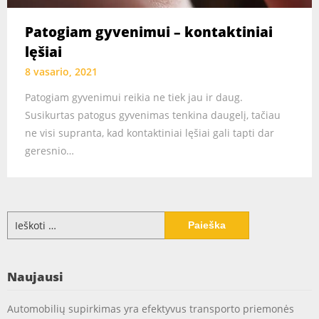
Patogiam gyvenimui – kontaktiniai
lęšiai
8 vasario, 2021
Patogiam gyvenimui reikia ne tiek jau ir daug.
Susikurtas patogus gyvenimas tenkina daugelį, tačiau
ne visi supranta, kad kontaktiniai lęšiai gali tapti dar
geresnio…
Ieškoti:
Naujausi
Automobilių supirkimas yra efektyvus transporto priemonės