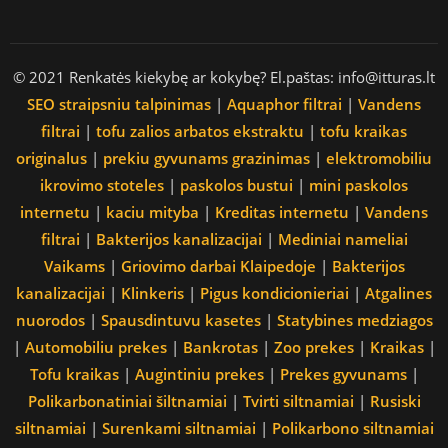
© 2021 Renkatės kiekybę ar kokybę? El.paštas: info@itturas.lt
SEO straipsniu talpinimas
|
Aquaphor filtrai
|
Vandens
filtrai
|
tofu zalios arbatos ekstraktu
|
tofu kraikas
originalus
|
prekiu gyvunams grazinimas
|
elektromobiliu
ikrovimo stoteles
|
paskolos bustui
|
mini paskolos
internetu
|
kaciu mityba
|
Kreditas internetu
|
Vandens
filtrai
|
Bakterijos kanalizacijai
|
Mediniai nameliai
Vaikams
|
Griovimo darbai Klaipedoje
|
Bakterijos
kanalizacijai
|
Klinkeris
|
Pigus kondicionieriai
|
Atgalines
nuorodos
|
Spausdintuvu kasetes
|
Statybines medziagos
|
Automobiliu prekes
|
Bankrotas
|
Zoo prekes
|
Kraikas
|
Tofu kraikas
|
Augintiniu prekes
|
Prekes gyvunams
|
Polikarbonatiniai šiltnamiai
|
Tvirti siltnamiai
|
Rusiski
siltnamiai
|
Surenkami siltnamiai
|
Polikarbono siltnamiai