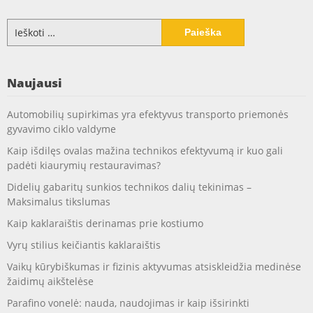
Ieškoti:
Naujausi
Automobilių supirkimas yra efektyvus transporto priemonės
gyvavimo ciklo valdyme
Kaip išdilęs ovalas mažina technikos efektyvumą ir kuo gali
padėti kiaurymių restauravimas?
Didelių gabaritų sunkios technikos dalių tekinimas –
Maksimalus tikslumas
Kaip kaklaraištis derinamas prie kostiumo
Vyrų stilius keičiantis kaklaraištis
Vaikų kūrybiškumas ir fizinis aktyvumas atsiskleidžia medinėse
žaidimų aikštelėse
Parafino vonelė: nauda, naudojimas ir kaip išsirinkti