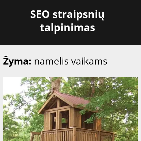
Skip
SEO straipsnių
to
content
talpinimas
Žyma:
namelis vaikams