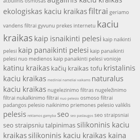
atbulinis osmosas
filtrai
ekologiskas kaciu kraikas
geriamo
kaciu
vandens filtrai
gyvunu prekes internetu
kraikas
kaip isnaikinti pelesi
kaip naikinti
kaip panaikinti pelesi
pelesi
kaip panaikinti
pelesi nuo medienos
kaip panaikinti pelesi vonioje
katinu kraikas
kristalinis
kačių kraikas tofu
kaciu kraikas
naturalus
mediniai nameliai vaikams
kaciu kraikas
nugelezinimo filtras
nugeležinimo
filtrai
nukalkinimo filtrai
osmoso filtrai
nuo pelesio
padangos
pelesio naikinimo priemones
pelesio valiklis
pelesis
seo
seo straipsniai
reklamos gamyba
seo paslaugos
silikoninis kaciu
seo straipsniu talpinimas
kraikas
silikoninis kaciu kraikas kaina