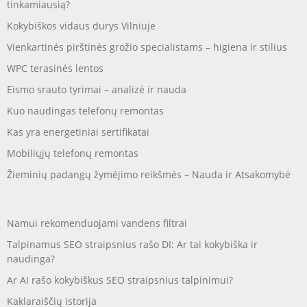
tinkamiausią?
Kokybiškos vidaus durys Vilniuje
Vienkartinės pirštinės grožio specialistams – higiena ir stilius
WPC terasinės lentos
Eismo srauto tyrimai – analizė ir nauda
Kuo naudingas telefonų remontas
Kas yra energetiniai sertifikatai
Mobiliųjų telefonų remontas
Žieminių padangų žymėjimo reikšmės – Nauda ir Atsakomybė
Namui rekomenduojami vandens filtrai
Talpinamus SEO straipsnius rašo DI: Ar tai kokybiška ir
naudinga?
Ar AI rašo kokybiškus SEO straipsnius talpinimui?
Kaklaraiščių istorija