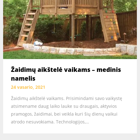
Žaidimų aikštelė vaikams – medinis
namelis
24 vasario, 2021
Žaidimų aikštelė vaikams. Prisimindami savo vaikystę
atsimename daug laiko lauke su draugais, aktyvios
pramogos, žaidimai, bei veikla kuri šių dienų vaikui
atrodo nesuvokiama. Technologijos,…