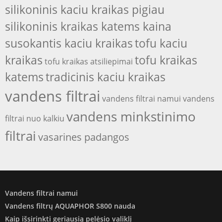
silikoninis kaciu kraikas pigiau
silikoninis kraikas katems kaina
susokantis kaciu kraikas
tofu kaciu
kraikas
tofu kraikas
tofu kraikas atsiliepimai
katems
tradicinis kaciu kraikas
vandens filtrai
vandens filtrai namui
vandens
vandens minkstinimo
filtrai nuo kalkiu
filtrai
vasarines padangos
Vandens filtrai namui
Vandens filtrų AQUAPHOR S800 nauda
Kaip išsirinkti geriausią pelėsio valiklį