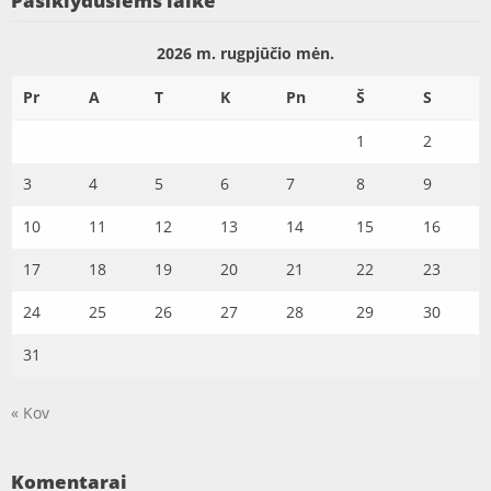
Pasiklydusiems laike
2026 m. rugpjūčio mėn.
Pr
A
T
K
Pn
Š
S
1
2
3
4
5
6
7
8
9
10
11
12
13
14
15
16
17
18
19
20
21
22
23
24
25
26
27
28
29
30
31
« Kov
Komentarai