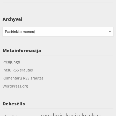
Archyvai
Archyvai
Metainformacija
Prisijungti
Įrašų RSS srautas
Komentarų RSS srautas
WordPress.org
Debesėlis
augalinis kaciu kraikas