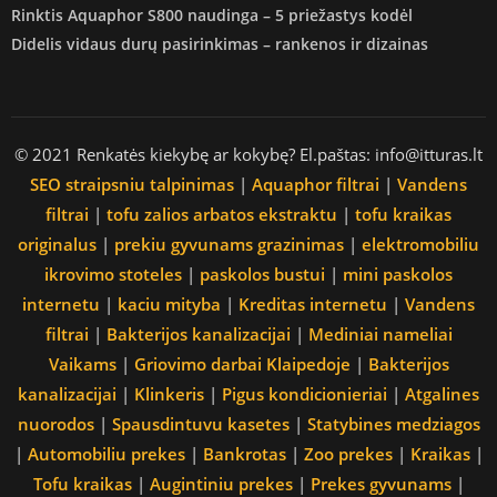
Rinktis Aquaphor S800 naudinga – 5 priežastys kodėl
Didelis vidaus durų pasirinkimas – rankenos ir dizainas
© 2021 Renkatės kiekybę ar kokybę? El.paštas: info@itturas.lt
SEO straipsniu talpinimas
|
Aquaphor filtrai
|
Vandens
filtrai
|
tofu zalios arbatos ekstraktu
|
tofu kraikas
originalus
|
prekiu gyvunams grazinimas
|
elektromobiliu
ikrovimo stoteles
|
paskolos bustui
|
mini paskolos
internetu
|
kaciu mityba
|
Kreditas internetu
|
Vandens
filtrai
|
Bakterijos kanalizacijai
|
Mediniai nameliai
Vaikams
|
Griovimo darbai Klaipedoje
|
Bakterijos
kanalizacijai
|
Klinkeris
|
Pigus kondicionieriai
|
Atgalines
nuorodos
|
Spausdintuvu kasetes
|
Statybines medziagos
|
Automobiliu prekes
|
Bankrotas
|
Zoo prekes
|
Kraikas
|
Tofu kraikas
|
Augintiniu prekes
|
Prekes gyvunams
|