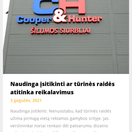
Naudinga įsitikinti ar tūrinės raidės
atitinka reikalavimus
3 gegužės, 2021
Naudinga įsitikinti. Nenuostabu, kad tūrinės raidės
užima pirmąją vietą reklamos gamybos srityje. Jas
verslininkai noriai renkasi dėl patvarumo, dizaino