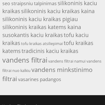
silikoninis kaciu
seo straipsniu talpinimas
kraikas
silikoninis kaciu kraikas kaina
silikoninis kaciu kraikas pigiau
silikoninis kraikas katems kaina
susokantis kaciu kraikas
tofu kaciu
kraikas
tofu kraikas
tofu kraikas atsiliepimai
katems
tradicinis kaciu kraikas
vandens filtrai
vandens filtrai namui
vandens
vandens minkstinimo
filtrai nuo kalkiu
filtrai
vasarines padangos