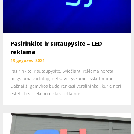
Pasirinkite ir sutaupysite – LED
reklama
19 gegužės, 2021
Pasirinkite ir sutaupysite. Šviečianti reklama neretai
mėgstama vartotojų dėl savo ryškumo, išskirtinumo.
Dažnai šį gamybos būdą renkasi verslininkai, kurie nori
estetiškos ir ekonomiškos reklamos….