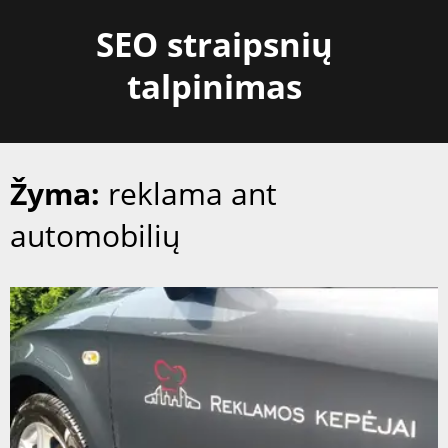
Skip
SEO straipsnių
to
content
talpinimas
Žyma:
reklama ant
automobilių