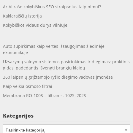
Ar AI rašo kokybiškus SEO straipsnius talpinimui?
Kaklaraiščių istorija
Kokybiškos vidaus durys Vilniuje
Auto supirkimas kaip vertės išsaugojimas žiedinėje
ekonomikoje
Užsakymų valdymo sistemos pasirinkimas ir diegimas: praktinis
gidas, padedantis išvengti brangių klaidų
360 laipsnių grįžtamojo ryšio diegimo vadovas įmonėse
Kaip veikia osmoso filtrai
Membrana RO-100S – filtrams: 102S, 202S
Kategorijos
Kategorijos