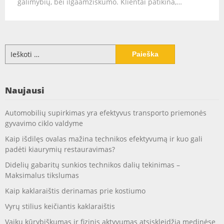
galimybių, bei ilgaamžiškumo. Klientai patikina,…
Ieškoti:
Naujausi
Automobilių supirkimas yra efektyvus transporto priemonės
gyvavimo ciklo valdyme
Kaip išdilęs ovalas mažina technikos efektyvumą ir kuo gali
padėti kiaurymių restauravimas?
Didelių gabaritų sunkios technikos dalių tekinimas –
Maksimalus tikslumas
Kaip kaklaraištis derinamas prie kostiumo
Vyrų stilius keičiantis kaklaraištis
Vaikų kūrybiškumas ir fizinis aktyvumas atsiskleidžia medinėse