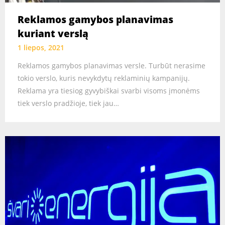
Reklamos gamybos planavimas
kuriant verslą
1 liepos, 2021
Reklamos gamybos planavimas versle. Turbūt nerasime
tokio verslo, kuris nevykdytų reklaminių kampanijų.
Reklama yra tiesiog gyvybiškai svarbi visoms įmonėms
tiek verslo pradžioje, tiek jau…