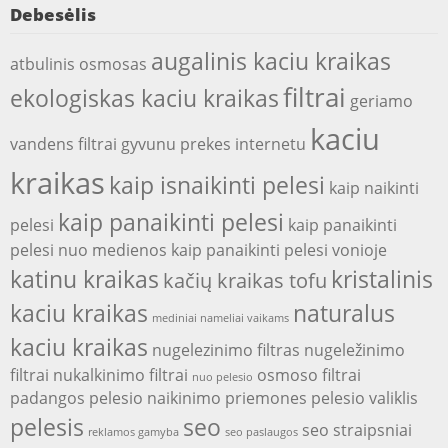
Debesėlis
augalinis kaciu kraikas
atbulinis osmosas
filtrai
ekologiskas kaciu kraikas
geriamo
kaciu
vandens filtrai
gyvunu prekes internetu
kraikas
kaip isnaikinti pelesi
kaip naikinti
kaip panaikinti pelesi
pelesi
kaip panaikinti
pelesi nuo medienos
kaip panaikinti pelesi vonioje
katinu kraikas
kristalinis
kačių kraikas tofu
kaciu kraikas
naturalus
mediniai nameliai vaikams
kaciu kraikas
nugelezinimo filtras
nugeležinimo
filtrai
nukalkinimo filtrai
osmoso filtrai
nuo pelesio
padangos
pelesio naikinimo priemones
pelesio valiklis
pelesis
seo
seo straipsniai
reklamos gamyba
seo paslaugos