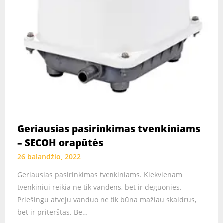
Geriausias pasirinkimas tvenkiniams
– SECOH orapūtės
26 balandžio, 2022
Geriausias pasirinkimas tvenkiniams. Kiekvienam
tvenkiniui reikia ne tik vandens, bet ir deguonies.
Priešingu atveju vanduo ne tik būna mažiau skaidrus,
bet ir priterštas. Be…