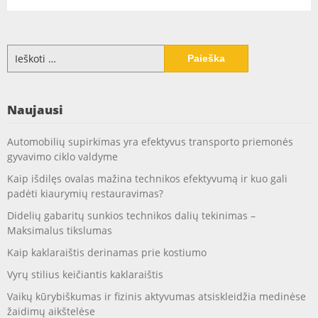
Ieškoti:
Naujausi
Automobilių supirkimas yra efektyvus transporto priemonės
gyvavimo ciklo valdyme
Kaip išdilęs ovalas mažina technikos efektyvumą ir kuo gali
padėti kiaurymių restauravimas?
Didelių gabaritų sunkios technikos dalių tekinimas –
Maksimalus tikslumas
Kaip kaklaraištis derinamas prie kostiumo
Vyrų stilius keičiantis kaklaraištis
Vaikų kūrybiškumas ir fizinis aktyvumas atsiskleidžia medinėse
žaidimų aikštelėse