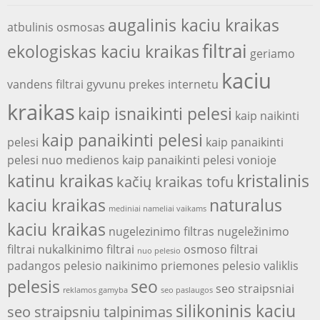
augalinis kaciu kraikas
atbulinis osmosas
filtrai
ekologiskas kaciu kraikas
geriamo
kaciu
vandens filtrai
gyvunu prekes internetu
kraikas
kaip isnaikinti pelesi
kaip naikinti
kaip panaikinti pelesi
pelesi
kaip panaikinti
pelesi nuo medienos
kaip panaikinti pelesi vonioje
katinu kraikas
kristalinis
kačių kraikas tofu
kaciu kraikas
naturalus
mediniai nameliai vaikams
kaciu kraikas
nugelezinimo filtras
nugeležinimo
filtrai
nukalkinimo filtrai
osmoso filtrai
nuo pelesio
padangos
pelesio naikinimo priemones
pelesio valiklis
pelesis
seo
seo straipsniai
reklamos gamyba
seo paslaugos
silikoninis kaciu
seo straipsniu talpinimas