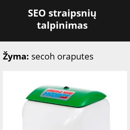
Skip
SEO straipsnių
to
content
talpinimas
Žyma:
secoh oraputes