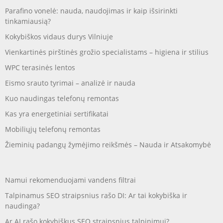
Parafino vonelė: nauda, naudojimas ir kaip išsirinkti
tinkamiausią?
Kokybiškos vidaus durys Vilniuje
Vienkartinės pirštinės grožio specialistams – higiena ir stilius
WPC terasinės lentos
Eismo srauto tyrimai – analizė ir nauda
Kuo naudingas telefonų remontas
Kas yra energetiniai sertifikatai
Mobiliųjų telefonų remontas
Žieminių padangų žymėjimo reikšmės – Nauda ir Atsakomybė
Namui rekomenduojami vandens filtrai
Talpinamus SEO straipsnius rašo DI: Ar tai kokybiška ir
naudinga?
Ar AI rašo kokybiškus SEO straipsnius talpinimui?