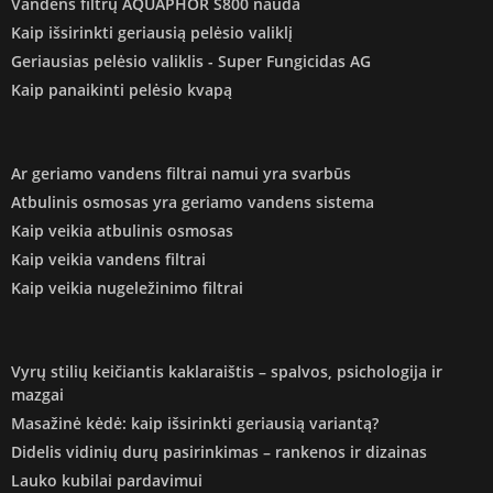
Vandens filtrų AQUAPHOR S800 nauda
Kaip išsirinkti geriausią pelėsio valiklį
Geriausias pelėsio valiklis - Super Fungicidas AG
Kaip panaikinti pelėsio kvapą
Ar geriamo vandens filtrai namui yra svarbūs
Atbulinis osmosas yra geriamo vandens sistema
Kaip veikia atbulinis osmosas
Kaip veikia vandens filtrai
Kaip veikia nugeležinimo filtrai
Vyrų stilių keičiantis kaklaraištis – spalvos, psichologija ir
mazgai
Masažinė kėdė: kaip išsirinkti geriausią variantą?
Didelis vidinių durų pasirinkimas – rankenos ir dizainas
Lauko kubilai pardavimui