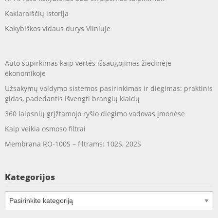
Kaklaraiščių istorija
Kokybiškos vidaus durys Vilniuje
Auto supirkimas kaip vertės išsaugojimas žiedinėje
ekonomikoje
Užsakymų valdymo sistemos pasirinkimas ir diegimas: praktinis
gidas, padedantis išvengti brangių klaidų
360 laipsnių grįžtamojo ryšio diegimo vadovas įmonėse
Kaip veikia osmoso filtrai
Membrana RO-100S – filtrams: 102S, 202S
Kategorijos
Kategorijos