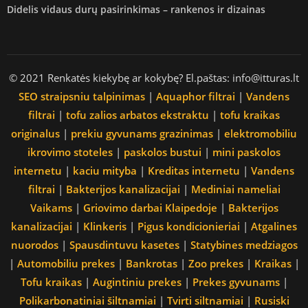
Didelis vidaus durų pasirinkimas – rankenos ir dizainas
© 2021 Renkatės kiekybę ar kokybę? El.paštas: info@itturas.lt
SEO straipsniu talpinimas
|
Aquaphor filtrai
|
Vandens
filtrai
|
tofu zalios arbatos ekstraktu
|
tofu kraikas
originalus
|
prekiu gyvunams grazinimas
|
elektromobiliu
ikrovimo stoteles
|
paskolos bustui
|
mini paskolos
internetu
|
kaciu mityba
|
Kreditas internetu
|
Vandens
filtrai
|
Bakterijos kanalizacijai
|
Mediniai nameliai
Vaikams
|
Griovimo darbai Klaipedoje
|
Bakterijos
kanalizacijai
|
Klinkeris
|
Pigus kondicionieriai
|
Atgalines
nuorodos
|
Spausdintuvu kasetes
|
Statybines medziagos
|
Automobiliu prekes
|
Bankrotas
|
Zoo prekes
|
Kraikas
|
Tofu kraikas
|
Augintiniu prekes
|
Prekes gyvunams
|
Polikarbonatiniai šiltnamiai
|
Tvirti siltnamiai
|
Rusiski