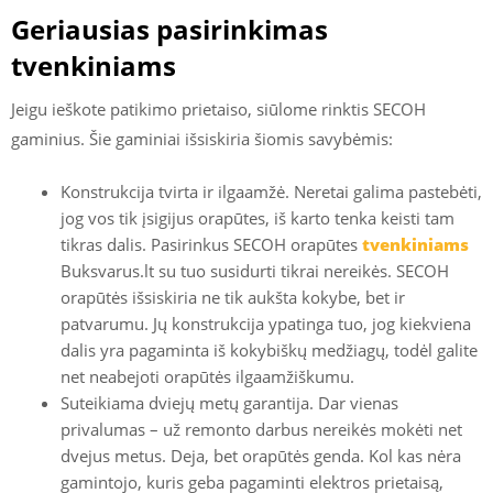
Geriausias pasirinkimas
tvenkiniams
Jeigu ieškote patikimo prietaiso, siūlome rinktis SECOH
gaminius. Šie gaminiai išsiskiria šiomis savybėmis:
Konstrukcija tvirta ir ilgaamžė. Neretai galima pastebėti,
jog vos tik įsigijus orapūtes, iš karto tenka keisti tam
tikras dalis. Pasirinkus SECOH orapūtes
tvenkiniams
Buksvarus.lt su tuo susidurti tikrai nereikės. SECOH
orapūtės išsiskiria ne tik aukšta kokybe, bet ir
patvarumu. Jų konstrukcija ypatinga tuo, jog kiekviena
dalis yra pagaminta iš kokybiškų medžiagų, todėl galite
net neabejoti orapūtės ilgaamžiškumu.
Suteikiama dviejų metų garantija. Dar vienas
privalumas – už remonto darbus nereikės mokėti net
dvejus metus. Deja, bet orapūtės genda. Kol kas nėra
gamintojo, kuris geba pagaminti elektros prietaisą,