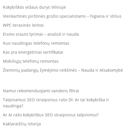
Kokybiškos vidaus durys Vilniuje
Vienkartinės pirštinės grožio specialistams – higiena ir stilius
WPC terasinės lentos
Eismo srauto tyrimai – analizė ir nauda
Kuo naudingas telefonų remontas
Kas yra energetiniai sertifikatai
Mobiliųjų telefonų remontas
Žieminių padangų žymėjimo reikšmės – Nauda ir Atsakomybė
Namui rekomenduojami vandens filtrai
Talpinamus SEO straipsnius rašo DI: Ar tai kokybiška ir
naudinga?
Ar AI rašo kokybiškus SEO straipsnius talpinimui?
Kaklaraiščių istorija