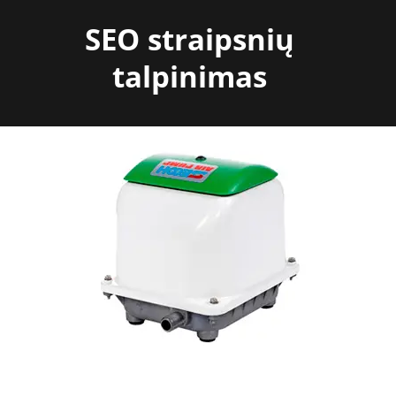
Skip
SEO straipsnių
to
content
talpinimas