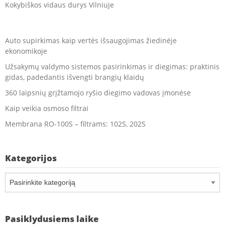
Kokybiškos vidaus durys Vilniuje
Auto supirkimas kaip vertės išsaugojimas žiedinėje
ekonomikoje
Užsakymų valdymo sistemos pasirinkimas ir diegimas: praktinis
gidas, padedantis išvengti brangių klaidų
360 laipsnių grįžtamojo ryšio diegimo vadovas įmonėse
Kaip veikia osmoso filtrai
Membrana RO-100S – filtrams: 102S, 202S
Kategorijos
Kategorijos
Pasiklydusiems laike