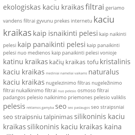
filtrai
ekologiskas kaciu kraikas
geriamo
kaciu
vandens filtrai
gyvunu prekes internetu
kraikas
kaip isnaikinti pelesi
kaip naikinti
kaip panaikinti pelesi
pelesi
kaip panaikinti
pelesi nuo medienos
kaip panaikinti pelesi vonioje
katinu kraikas
kristalinis
kačių kraikas tofu
kaciu kraikas
naturalus
mediniai nameliai vaikams
kaciu kraikas
nugelezinimo filtras
nugeležinimo
filtrai
nukalkinimo filtrai
osmoso filtrai
nuo pelesio
padangos
pelesio naikinimo priemones
pelesio valiklis
pelesis
seo
seo straipsniai
reklamos gamyba
seo paslaugos
silikoninis kaciu
seo straipsniu talpinimas
kraikas
silikoninis kaciu kraikas kaina