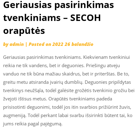
Geriausias pasirinkimas
tvenkiniams – SECOH
orapūtės
by
admin
|
Posted on
2022 26 balandžio
Geriausias pasirinkimas tvenkiniams. Kiekvienam tvenkiniui
reikia ne tik vandens, bet ir deguonies. Priešingu atveju
vanduo ne tik būna mažiau skaidrus, bet ir priterštas. Be to,
greitu metu atsiranda įvairių dumblių. Deguonies pripildytas
tvenkinys neužšąla, todėl galėsite grožėtis tvenkinio grožiu bei
žvejoti ištisus metus. Orapūtės tvenkiniams padeda
prisisotinti deguonimi, todėl jos itin svarbios prižiūrint žuvis,
augmeniją. Todėl perkant labai svarbu išsirinkti būtent tai, ko
jums reikia pagal pajėgumą.