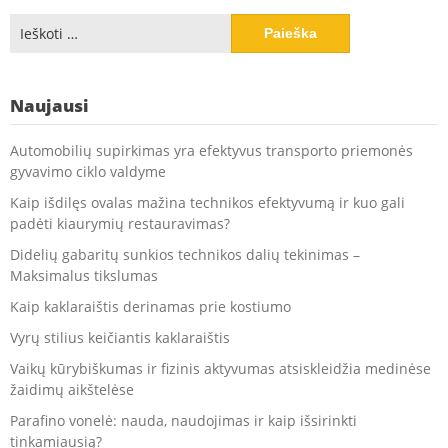
Ieškoti:
Naujausi
Automobilių supirkimas yra efektyvus transporto priemonės
gyvavimo ciklo valdyme
Kaip išdilęs ovalas mažina technikos efektyvumą ir kuo gali
padėti kiaurymių restauravimas?
Didelių gabaritų sunkios technikos dalių tekinimas –
Maksimalus tikslumas
Kaip kaklaraištis derinamas prie kostiumo
Vyrų stilius keičiantis kaklaraištis
Vaikų kūrybiškumas ir fizinis aktyvumas atsiskleidžia medinėse
žaidimų aikštelėse
Parafino vonelė: nauda, naudojimas ir kaip išsirinkti
tinkamiausią?