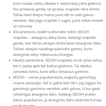
kuris visada veiktų idealiai ir neatsirastų jokie gedimai.
Visi prietaisai genda, tai įprasta, orapūtės nėra išimtis.
Tačiau bent dvejus metus jums dėl to sukti galvos
nereikės. Net jeigu orapūtė ir suges, jums reikės mokėti
už remontą.
Kita priežastis, kodėl turėtumėte rinktis SECOH
orapūtes – atsarginių dalių kaina. Kadangi orapūtės
genda, tam tikrais atvejais tenka keisti atsargines dalis.
Tokiais atvejais naudinga pasirinkti gaminį, kurio
atsarginės dalys nekainuotų brangiai.
Idealūs parametrai. SECOH orapūtės ne tik tyliai veikia,
bet ir įspėja apie bet kokius gedimus. Tai idealus
variantas tiems, kurie ieško išmanaus gaminio.
SECOH – vienas populiariausių orapūčių gamintojų
visame pasaulyje. Dėl to galite būti tikri, jog įsigijus šio
gamintojo gaminius nereikės sukti galvos, iš kur gauti
reikalingas atsargines dalis. Kadangi SECOH prekės
tokios populiarios, jų atsargines dalis rasite bet kurioje
parduotuvėje.