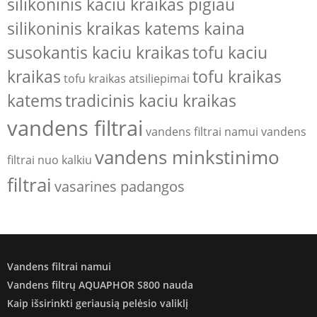
silikoninis kaciu kraikas pigiau
silikoninis kraikas katems kaina
susokantis kaciu kraikas
tofu kaciu
kraikas
tofu kraikas
tofu kraikas atsiliepimai
katems
tradicinis kaciu kraikas
vandens filtrai
vandens filtrai namui
vandens
vandens minkstinimo
filtrai nuo kalkiu
filtrai
vasarines padangos
Vandens filtrai namui
Vandens filtrų AQUAPHOR S800 nauda
Kaip išsirinkti geriausią pelėsio valiklį