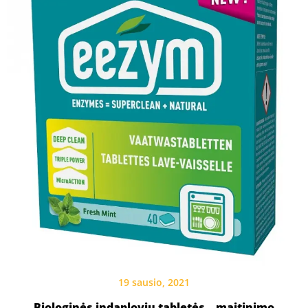
19 sausio, 2021
Biologinės indaplovių tabletės – maitinimo