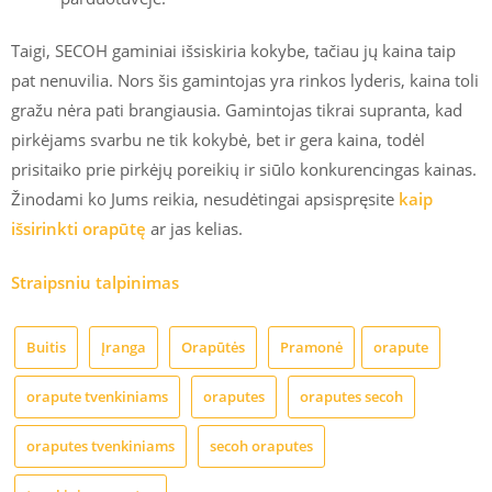
Taigi, SECOH gaminiai išsiskiria kokybe, tačiau jų kaina taip
pat nenuvilia. Nors šis gamintojas yra rinkos lyderis, kaina toli
gražu nėra pati brangiausia. Gamintojas tikrai supranta, kad
pirkėjams svarbu ne tik kokybė, bet ir gera kaina, todėl
prisitaiko prie pirkėjų poreikių ir siūlo konkurencingas kainas.
Žinodami ko Jums reikia, nesudėtingai apsispręsite
kaip
išsirinkti orapūtę
ar jas kelias.
Straipsniu talpinimas
Buitis
Įranga
Orapūtės
Pramonė
orapute
orapute tvenkiniams
oraputes
oraputes secoh
oraputes tvenkiniams
secoh oraputes