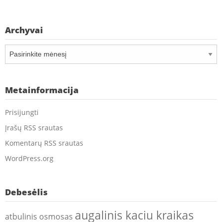
Archyvai
Archyvai
Metainformacija
Prisijungti
Įrašų RSS srautas
Komentarų RSS srautas
WordPress.org
Debesėlis
augalinis kaciu kraikas
atbulinis osmosas