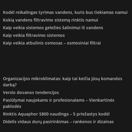
Kodėl reikalingas tyrimas vandens, kuris bus tiekiamas namui
Kokią vandens filtravimo sistemą rinktis namui
Kaip veikia sistemos geležies šalinimui iš vandens
Kaip veikia filtravimo sistemos
Kaip veikia atbulinis osmosas – osmosiniai filtrai
Organizacijos mikroklimatas: kaip tai keičia jūsų komandos
darbą?
Verslo dovanos tendencijos
Pasiūlymai naujokams ir profesionalams – Vienkartinės
paklodės
Rinktis Aquaphor S800 naudinga – 5 priežastys kodėl
Didelis vidaus durų pasirinkimas – rankenos ir dizainas