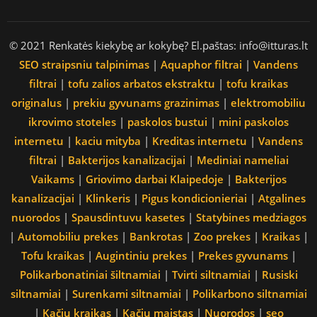
© 2021 Renkatės kiekybę ar kokybę? El.paštas: info@itturas.lt
SEO straipsniu talpinimas
|
Aquaphor filtrai
|
Vandens
filtrai
|
tofu zalios arbatos ekstraktu
|
tofu kraikas
originalus
|
prekiu gyvunams grazinimas
|
elektromobiliu
ikrovimo stoteles
|
paskolos bustui
|
mini paskolos
internetu
|
kaciu mityba
|
Kreditas internetu
|
Vandens
filtrai
|
Bakterijos kanalizacijai
|
Mediniai nameliai
Vaikams
|
Griovimo darbai Klaipedoje
|
Bakterijos
kanalizacijai
|
Klinkeris
|
Pigus kondicionieriai
|
Atgalines
nuorodos
|
Spausdintuvu kasetes
|
Statybines medziagos
|
Automobiliu prekes
|
Bankrotas
|
Zoo prekes
|
Kraikas
|
Tofu kraikas
|
Augintiniu prekes
|
Prekes gyvunams
|
Polikarbonatiniai šiltnamiai
|
Tvirti siltnamiai
|
Rusiski
siltnamiai
|
Surenkami siltnamiai
|
Polikarbono siltnamiai
|
Kačių kraikas
|
Kačių maistas
|
Nuorodos
|
seo