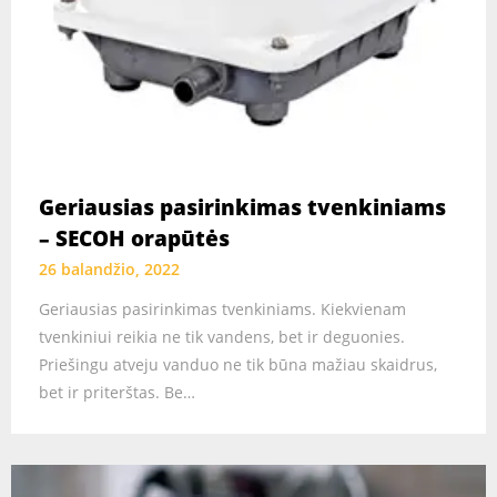
Geriausias pasirinkimas tvenkiniams
– SECOH orapūtės
26 balandžio, 2022
Geriausias pasirinkimas tvenkiniams. Kiekvienam
tvenkiniui reikia ne tik vandens, bet ir deguonies.
Priešingu atveju vanduo ne tik būna mažiau skaidrus,
bet ir priterštas. Be…