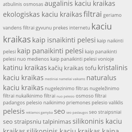
augalinis kaciu kraikas
atbulinis osmosas
filtrai
ekologiskas kaciu kraikas
geriamo
kaciu
vandens filtrai
gyvunu prekes internetu
kraikas
kaip isnaikinti pelesi
kaip naikinti
kaip panaikinti pelesi
pelesi
kaip panaikinti
pelesi nuo medienos
kaip panaikinti pelesi vonioje
katinu kraikas
kristalinis
kačių kraikas tofu
kaciu kraikas
naturalus
mediniai nameliai vaikams
kaciu kraikas
nugelezinimo filtras
nugeležinimo
filtrai
nukalkinimo filtrai
osmoso filtrai
nuo pelesio
padangos
pelesio naikinimo priemones
pelesio valiklis
pelesis
seo
seo straipsniai
reklamos gamyba
seo paslaugos
silikoninis kaciu
seo straipsniu talpinimas
kraikas
silikoninis kaciu kraikas kaina