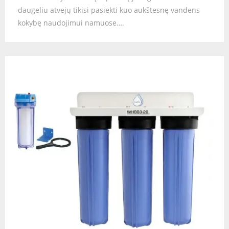
daugeliu atvejų tikisi pasiekti kuo aukštesnę vandens
kokybę naudojimui namuose….