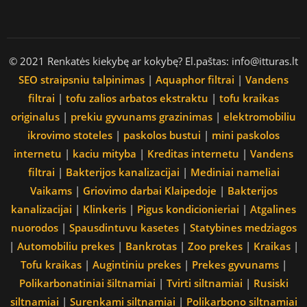
© 2021 Renkatės kiekybę ar kokybę? El.paštas: info@itturas.lt
SEO straipsniu talpinimas
|
Aquaphor filtrai
|
Vandens
filtrai
|
tofu zalios arbatos ekstraktu
|
tofu kraikas
originalus
|
prekiu gyvunams grazinimas
|
elektromobiliu
ikrovimo stoteles
|
paskolos bustui
|
mini paskolos
internetu
|
kaciu mityba
|
Kreditas internetu
|
Vandens
filtrai
|
Bakterijos kanalizacijai
|
Mediniai nameliai
Vaikams
|
Griovimo darbai Klaipedoje
|
Bakterijos
kanalizacijai
|
Klinkeris
|
Pigus kondicionieriai
|
Atgalines
nuorodos
|
Spausdintuvu kasetes
|
Statybines medziagos
|
Automobiliu prekes
|
Bankrotas
|
Zoo prekes
|
Kraikas
|
Tofu kraikas
|
Augintiniu prekes
|
Prekes gyvunams
|
Polikarbonatiniai šiltnamiai
|
Tvirti siltnamiai
|
Rusiski
siltnamiai
|
Surenkami siltnamiai
|
Polikarbono siltnamiai