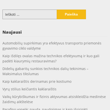
Ieškoti:
Naujausi
Automobilių supirkimas yra efektyvus transporto priemonės
gyvavimo ciklo valdyme
Kaip išdilęs ovalas mažina technikos efektyvumą ir kuo gali
padėti kiaurymių restauravimas?
Didelių gabaritų sunkios technikos dalių tekinimas –
Maksimalus tikslumas
Kaip kaklaraištis derinamas prie kostiumo
Vyrų stilius keičiantis kaklaraištis
Vaikų kūrybiškumas ir fizinis aktyvumas atsiskleidžia medinėse
žaidimų aikštelėse
Parafino vonelė: nauda, naudojimas ir kaip išsirinkti