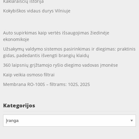
Kaklaraiščių istorija
Kokybiškos vidaus durys Vilniuje
Auto supirkimas kaip vertės išsaugojimas žiedinėje
ekonomikoje
Užsakymų valdymo sistemos pasirinkimas ir diegimas: praktinis
gidas, padedantis išvengti brangių klaidų
360 laipsnių grįžtamojo ryšio diegimo vadovas įmonėse
Kaip veikia osmoso filtrai
Membrana RO-100S – filtrams: 102S, 202S
Kategorijos
Kategorijos