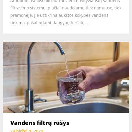
Atbulinio osmoso filtrai. Tai vieni efektyviausių vandens
filtravimo sistemų, plačiai naudojamų tiek namuose, tiek
pramonėje. Jie užtikrina aukštos kokybės vandens
tiekimą, pašalindami daugybę teršalų…
Vandens filtrų rūšys
24 birželio, 2024