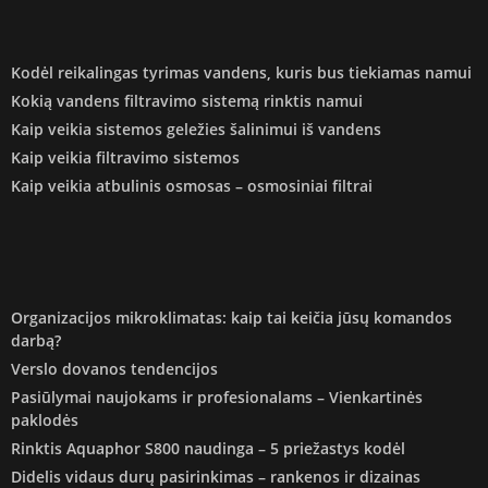
Kodėl reikalingas tyrimas vandens, kuris bus tiekiamas namui
Kokią vandens filtravimo sistemą rinktis namui
Kaip veikia sistemos geležies šalinimui iš vandens
Kaip veikia filtravimo sistemos
Kaip veikia atbulinis osmosas – osmosiniai filtrai
Organizacijos mikroklimatas: kaip tai keičia jūsų komandos
darbą?
Verslo dovanos tendencijos
Pasiūlymai naujokams ir profesionalams – Vienkartinės
paklodės
Rinktis Aquaphor S800 naudinga – 5 priežastys kodėl
Didelis vidaus durų pasirinkimas – rankenos ir dizainas