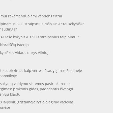
mui rekomenduojami vandens filtrai
lpinamus SEO straipsnius rašo DI: Ar tai kokybiška
 naudinga?
 AI rašo kokybiškus SEO straipsnius talpinimui?
klaraiščių istorija
kybiškos vidaus durys Vilniuje
to supirkimas kaip vertės išsaugojimas žiedinėje
onomikoje
sakymų valdymo sistemos pasirinkimas ir
egimas: praktinis gidas, padedantis išvengti
angių klaidų
0 laipsnių grįžtamojo ryšio diegimo vadovas
onėse