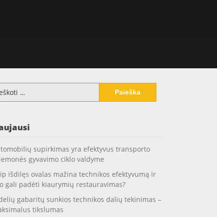
koti:
aujausi
tomobilių supirkimas yra efektyvus transporto
iemonės gyvavimo ciklo valdyme
ip išdilęs ovalas mažina technikos efektyvumą ir
o gali padėti kiaurymių restauravimas?
delių gabaritų sunkios technikos dalių tekinimas –
ksimalus tikslumas