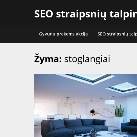
Skip
SEO straipsnių talp
to
content
Gyvunu prekems akcija
SEO straipsnių tal
Žyma:
stoglangiai