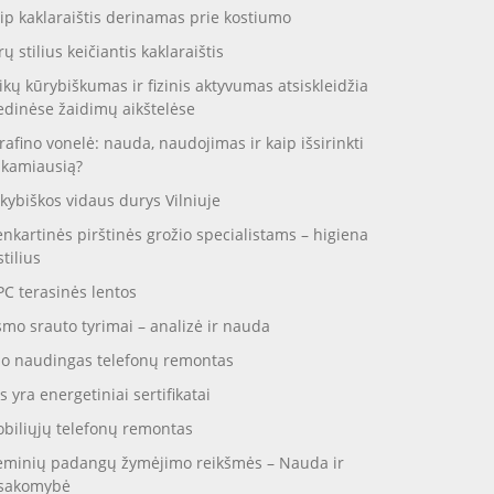
ip kaklaraištis derinamas prie kostiumo
rų stilius keičiantis kaklaraištis
ikų kūrybiškumas ir fizinis aktyvumas atsiskleidžia
dinėse žaidimų aikštelėse
rafino vonelė: nauda, naudojimas ir kaip išsirinkti
nkamiausią?
kybiškos vidaus durys Vilniuje
enkartinės pirštinės grožio specialistams – higiena
stilius
C terasinės lentos
smo srauto tyrimai – analizė ir nauda
o naudingas telefonų remontas
s yra energetiniai sertifikatai
biliųjų telefonų remontas
eminių padangų žymėjimo reikšmės – Nauda ir
sakomybė