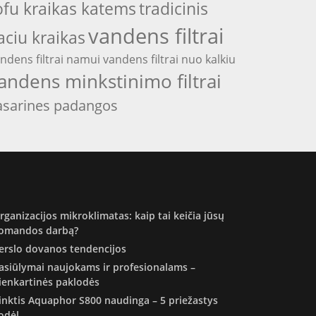
ofu kraikas katems
tradicinis
vandens filtrai
aciu kraikas
ndens filtrai namui
vandens filtrai nuo kalkiu
andens minkstinimo filtrai
asarines padangos
rganizacijos mikroklimatas: kaip tai keičia jūsų
omandos darbą?
erslo dovanos tendencijos
asiūlymai naujokams ir profesionalams –
ienkartinės paklodės
inktis Aquaphor S800 naudinga – 5 priežastys
odėl