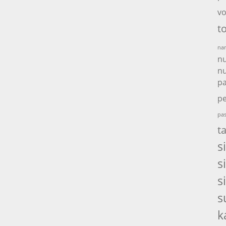
vo
t
nam
nu
nu
p
pe
pas
t
s
s
s
s
k