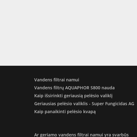
Vandens filtrai namui
Vandens filtrų AQUAPHOR S800 nauda
Kaip išsirinkti geriausią pelėsio valiklį
Geriausias pelėsio valiklis - Super Fungicidas AG
Kaip panaikinti pelėsio kvapą
Ar geriamo vandens filtrai namui yra svarbūs