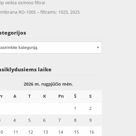
ip veikia osmoso filtrai
mbrana RO-100S – filtrams: 102S, 202S
ategorijos
tegorijos
asiklydusiems laike
2026 m. rugpjūčio mėn.
Pr
A
T
K
Pn
Š
S
1
2
3
4
5
6
7
8
9
10
11
12
13
14
15
16