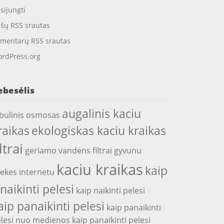
isijungti
ašų RSS srautas
mentarų RSS srautas
rdPress.org
ebesėlis
augalinis kaciu
bulinis osmosas
raikas
ekologiskas kaciu kraikas
iltrai
geriamo vandens filtrai
gyvunu
kaciu kraikas
kaip
ekes internetu
snaikinti pelesi
kaip naikinti pelesi
aip panaikinti pelesi
kaip panaikinti
lesi nuo medienos
kaip panaikinti pelesi