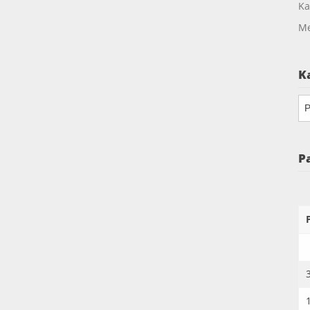
Ka
Me
K
Ka
P