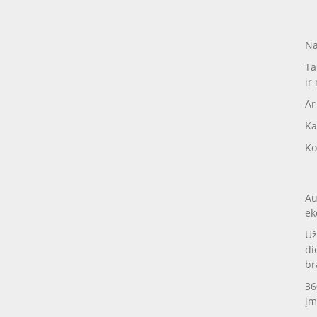
Na
Ta
ir
Ar
Ka
Ko
Au
ek
Už
di
br
36
įm