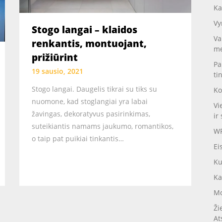
Ka
Vy
Stogo langai – klaidos
Va
renkantis, montuojant,
me
prižiūrint
Pa
19 sausio, 2021
ti
Stogo langai. Daugelis tikrai su tiks su
Ko
nuomone, kad stoglangiai yra labai
Vi
žavingas, dekoratyvus pasirinkimas,
ir 
suteikiantis namams jaukumo, romantikos,
WP
o taip pat puikiai tinkantis…
Ei
Ku
Ka
Mo
Ži
At