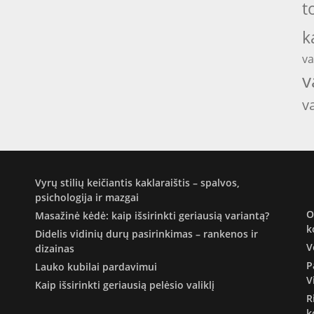
t
k
va
v
v
Vyrų stilių keičiantis kaklaraištis – spalvos,
psichologija ir mazgai
O
Masažinė kėdė: kaip išsirinkti geriausią variantą?
k
Didelis vidinių durų pasirinkimas – rankenos ir
V
dizainas
P
Lauko kubilai pardavimui
V
Kaip išsirinkti geriausią pelėsio valiklį
R
k