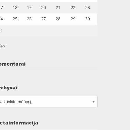
17
18
19
20
21
22
23
24
25
26
27
28
29
30
31
Kov
omentarai
rchyvai
chyvai
etainformacija