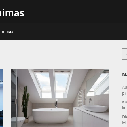
inimas
pinimas
Ieš
N
Au
pr
Ka
ku
Di
Ma