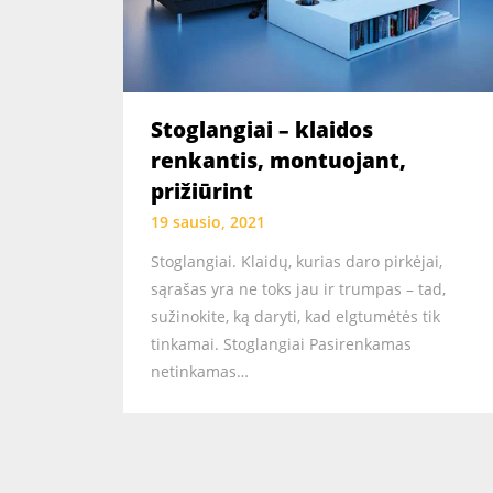
Stoglangiai – klaidos
renkantis, montuojant,
prižiūrint
19 sausio, 2021
Stoglangiai. Klaidų, kurias daro pirkėjai,
sąrašas yra ne toks jau ir trumpas – tad,
sužinokite, ką daryti, kad elgtumėtės tik
tinkamai. Stoglangiai Pasirenkamas
netinkamas…