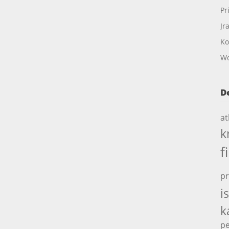
Pr
Įr
Ko
Wo
D
at
k
f
pr
i
k
pe