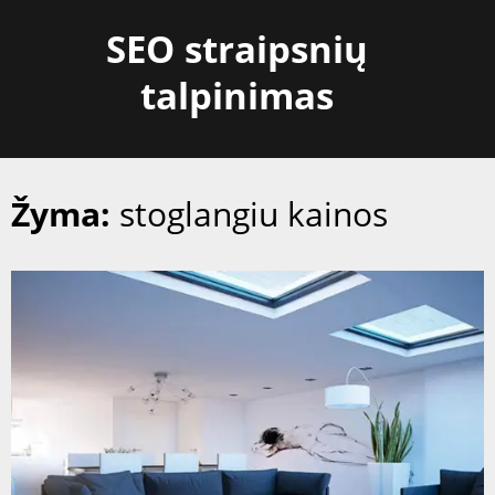
Skip
SEO straipsnių
to
content
talpinimas
Žyma:
stoglangiu kainos