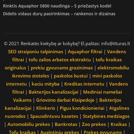
Rinktis Aquaphor S800 naudinga – 5 priežastys kodėl
Didelis vidaus durų pasirinkimas – rankenos ir dizainas
© 2021 Renkatės kiekybę ar kokybę? El.paštas: info@itturas.lt
SEO straipsniu talpinimas
|
Aquaphor filtrai
|
Vandens
filtrai
|
tofu zalios arbatos ekstraktu
|
tofu kraikas
originalus
|
prekiu gyvunams grazinimas
|
elektromobiliu
ikrovimo stoteles
|
paskolos bustui
|
mini paskolos
internetu
|
kaciu mityba
|
Kreditas internetu
|
Vandens
filtrai
|
Bakterijos kanalizacijai
|
Mediniai nameliai
Vaikams
|
Griovimo darbai Klaipedoje
|
Bakterijos
kanalizacijai
|
Klinkeris
|
Pigus kondicionieriai
|
Atgalines
nuorodos
|
Spausdintuvu kasetes
|
Statybines medziagos
|
Automobiliu prekes
|
Bankrotas
|
Zoo prekes
|
Kraikas
|
Tofu kraikas
|
Augintiniu prekes
|
Prekes gyvunams
|