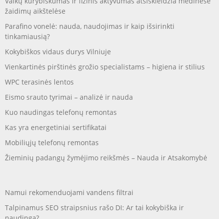
Vaikų kūrybiškumas ir fizinis aktyvumas atsiskleidžia medinėse
žaidimų aikštelėse
Parafino vonelė: nauda, naudojimas ir kaip išsirinkti
tinkamiausią?
Kokybiškos vidaus durys Vilniuje
Vienkartinės pirštinės grožio specialistams – higiena ir stilius
WPC terasinės lentos
Eismo srauto tyrimai – analizė ir nauda
Kuo naudingas telefonų remontas
Kas yra energetiniai sertifikatai
Mobiliųjų telefonų remontas
Žieminių padangų žymėjimo reikšmės – Nauda ir Atsakomybė
Namui rekomenduojami vandens filtrai
Talpinamus SEO straipsnius rašo DI: Ar tai kokybiška ir
naudinga?