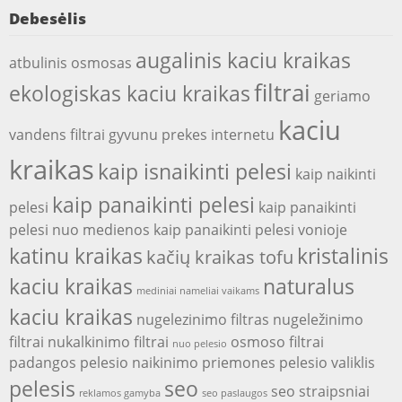
Debesėlis
augalinis kaciu kraikas
atbulinis osmosas
filtrai
ekologiskas kaciu kraikas
geriamo
kaciu
vandens filtrai
gyvunu prekes internetu
kraikas
kaip isnaikinti pelesi
kaip naikinti
kaip panaikinti pelesi
pelesi
kaip panaikinti
pelesi nuo medienos
kaip panaikinti pelesi vonioje
katinu kraikas
kristalinis
kačių kraikas tofu
kaciu kraikas
naturalus
mediniai nameliai vaikams
kaciu kraikas
nugelezinimo filtras
nugeležinimo
filtrai
nukalkinimo filtrai
osmoso filtrai
nuo pelesio
padangos
pelesio naikinimo priemones
pelesio valiklis
pelesis
seo
seo straipsniai
reklamos gamyba
seo paslaugos