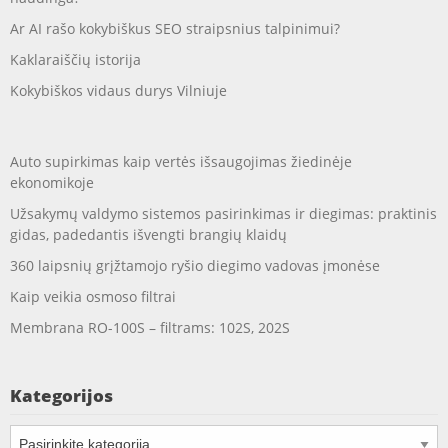
Ar AI rašo kokybiškus SEO straipsnius talpinimui?
Kaklaraiščių istorija
Kokybiškos vidaus durys Vilniuje
Auto supirkimas kaip vertės išsaugojimas žiedinėje
ekonomikoje
Užsakymų valdymo sistemos pasirinkimas ir diegimas: praktinis
gidas, padedantis išvengti brangių klaidų
360 laipsnių grįžtamojo ryšio diegimo vadovas įmonėse
Kaip veikia osmoso filtrai
Membrana RO-100S – filtrams: 102S, 202S
Kategorijos
Kategorijos