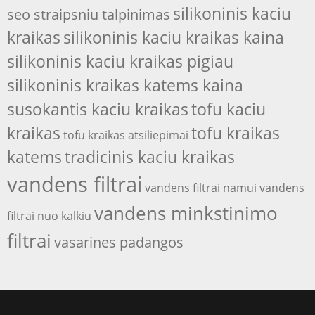
silikoninis kaciu
seo straipsniu talpinimas
kraikas
silikoninis kaciu kraikas kaina
silikoninis kaciu kraikas pigiau
silikoninis kraikas katems kaina
susokantis kaciu kraikas
tofu kaciu
kraikas
tofu kraikas
tofu kraikas atsiliepimai
katems
tradicinis kaciu kraikas
vandens filtrai
vandens filtrai namui
vandens
vandens minkstinimo
filtrai nuo kalkiu
filtrai
vasarines padangos