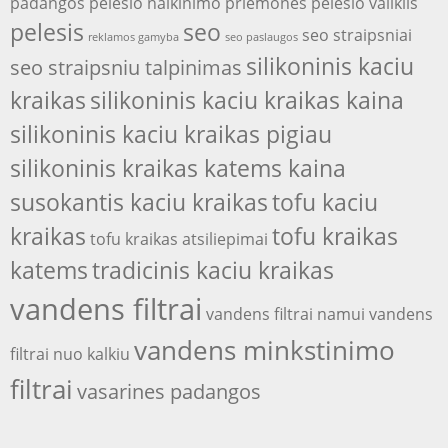
padangos
pelesio naikinimo priemones
pelesio valiklis
pelesis
seo
seo straipsniai
reklamos gamyba
seo paslaugos
silikoninis kaciu
seo straipsniu talpinimas
kraikas
silikoninis kaciu kraikas kaina
silikoninis kaciu kraikas pigiau
silikoninis kraikas katems kaina
susokantis kaciu kraikas
tofu kaciu
kraikas
tofu kraikas
tofu kraikas atsiliepimai
katems
tradicinis kaciu kraikas
vandens filtrai
vandens filtrai namui
vandens
vandens minkstinimo
filtrai nuo kalkiu
filtrai
vasarines padangos