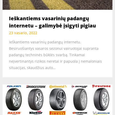
Ieškantiems vasarinių padangų
internetu – galimybė įsigyti pigiau
23 vasario, 2022
Ieškantiems vasarinių padangų internetu.
Besiruošiantys vasaros sezonui vairuotojai supranta
padangų techninės būklės svarbą. Tinkamai
neįvertinantys rizikos neretai ir papuola į nemaloniais
situacijas, skaudžius auto…