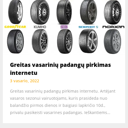
Greitas vasarinių padangų pirkimas
internetu
3 vasario, 2022
Greitas vasarinių padangų pirkimas internetu. Artėjant
vasaros sezonui vairuotojams, kuris prasideda nuo
balandžio pirmos dienos ir baigiasi lapkričio 10d.,
privalu pasikeisti vasarines padangas. Ieškantiems…