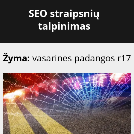
Skip
SEO straipsnių
to
content
talpinimas
Žyma:
vasarines padangos r17