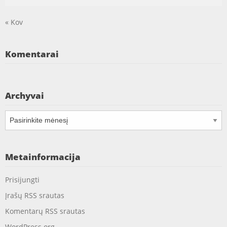
« Kov
Komentarai
Archyvai
Archyvai
Metainformacija
Prisijungti
Įrašų RSS srautas
Komentarų RSS srautas
WordPress.org