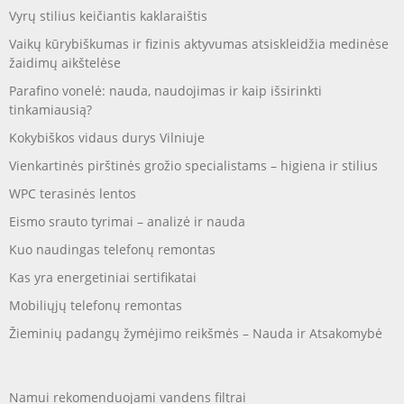
Vyrų stilius keičiantis kaklaraištis
Vaikų kūrybiškumas ir fizinis aktyvumas atsiskleidžia medinėse
žaidimų aikštelėse
Parafino vonelė: nauda, naudojimas ir kaip išsirinkti
tinkamiausią?
Kokybiškos vidaus durys Vilniuje
Vienkartinės pirštinės grožio specialistams – higiena ir stilius
WPC terasinės lentos
Eismo srauto tyrimai – analizė ir nauda
Kuo naudingas telefonų remontas
Kas yra energetiniai sertifikatai
Mobiliųjų telefonų remontas
Žieminių padangų žymėjimo reikšmės – Nauda ir Atsakomybė
Namui rekomenduojami vandens filtrai