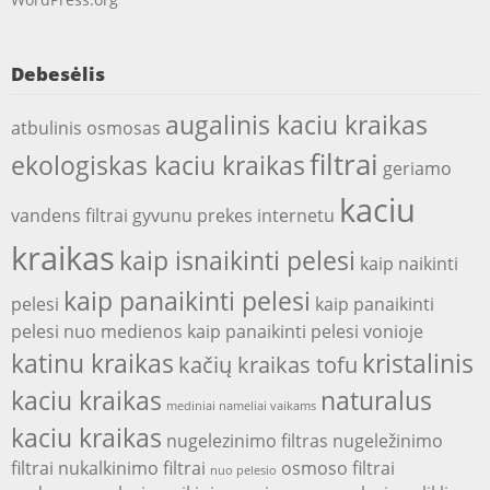
Debesėlis
augalinis kaciu kraikas
atbulinis osmosas
filtrai
ekologiskas kaciu kraikas
geriamo
kaciu
vandens filtrai
gyvunu prekes internetu
kraikas
kaip isnaikinti pelesi
kaip naikinti
kaip panaikinti pelesi
pelesi
kaip panaikinti
pelesi nuo medienos
kaip panaikinti pelesi vonioje
katinu kraikas
kristalinis
kačių kraikas tofu
kaciu kraikas
naturalus
mediniai nameliai vaikams
kaciu kraikas
nugelezinimo filtras
nugeležinimo
filtrai
nukalkinimo filtrai
osmoso filtrai
nuo pelesio