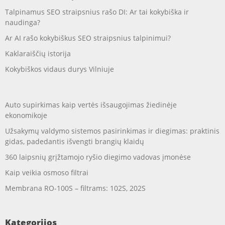
Talpinamus SEO straipsnius rašo DI: Ar tai kokybiška ir
naudinga?
Ar AI rašo kokybiškus SEO straipsnius talpinimui?
Kaklaraiščių istorija
Kokybiškos vidaus durys Vilniuje
Auto supirkimas kaip vertės išsaugojimas žiedinėje
ekonomikoje
Užsakymų valdymo sistemos pasirinkimas ir diegimas: praktinis
gidas, padedantis išvengti brangių klaidų
360 laipsnių grįžtamojo ryšio diegimo vadovas įmonėse
Kaip veikia osmoso filtrai
Membrana RO-100S – filtrams: 102S, 202S
Kategorijos