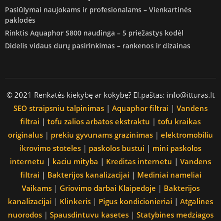
Pasiūlymai naujokams ir profesionalams – Vienkartinės
paklodės
Rinktis Aquaphor S800 naudinga – 5 priežastys kodėl
Didelis vidaus durų pasirinkimas – rankenos ir dizainas
© 2021 Renkatės kiekybę ar kokybę? El.paštas: info@itturas.lt
SEO straipsniu talpinimas
|
Aquaphor filtrai
|
Vandens
filtrai
|
tofu zalios arbatos ekstraktu
|
tofu kraikas
originalus
|
prekiu gyvunams grazinimas
|
elektromobiliu
ikrovimo stoteles
|
paskolos bustui
|
mini paskolos
internetu
|
kaciu mityba
|
Kreditas internetu
|
Vandens
filtrai
|
Bakterijos kanalizacijai
|
Mediniai nameliai
Vaikams
|
Griovimo darbai Klaipedoje
|
Bakterijos
kanalizacijai
|
Klinkeris
|
Pigus kondicionieriai
|
Atgalines
nuorodos
|
Spausdintuvu kasetes
|
Statybines medziagos