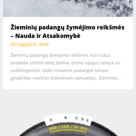
Žieminių padangų žymėjimo reikšmės
– Nauda ir Atsakomybė
20 rugpjūčio, 2024
Žieminių padangų žymėjimo reikšmės. Kai ruduo
pradeda užleisti vietą žiemai, eismo sąlygos tampa vis
sudėtingesnės, todėl tinkamos padangos tampa
gyvybiškai svarbios kiekvienam vairuotojui. Žieminės…