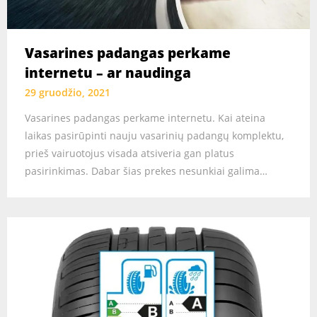
Vasarines padangas perkame
internetu – ar naudinga
29 gruodžio, 2021
Vasarines padangas perkame internetu. Kai ateina
laikas pasirūpinti nauju vasarinių padangų komplektu,
prieš vairuotojus visada atsiveria gan platus
pasirinkimas. Dabar šias prekes nesunkiai galima…