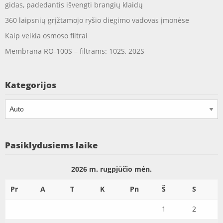
gidas, padedantis išvengti brangių klaidų
360 laipsnių grįžtamojo ryšio diegimo vadovas įmonėse
Kaip veikia osmoso filtrai
Membrana RO-100S – filtrams: 102S, 202S
Kategorijos
Kategorijos
Pasiklydusiems laike
2026 m. rugpjūčio mėn.
Pr
A
T
K
Pn
Š
S
1
2