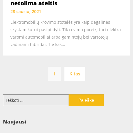
netolima ateitis
28 sausio, 2021
Elektromobilių krovimo stotelės yra kaip degalinės
skystam kurui pasipildyti. Tik rovimo poreikį turi elektra
varomi automobiliai arba gamintojų bei vartotojų
vadinami hibridai. Tie kas…
Įrašų
1
Kitas
puslapiavimas
Ieškoti:
Naujausi