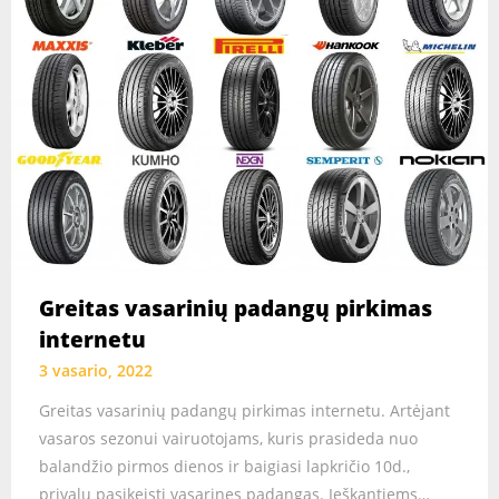
Greitas vasarinių padangų pirkimas
internetu
3 vasario, 2022
Greitas vasarinių padangų pirkimas internetu. Artėjant
vasaros sezonui vairuotojams, kuris prasideda nuo
balandžio pirmos dienos ir baigiasi lapkričio 10d.,
privalu pasikeisti vasarines padangas. Ieškantiems…