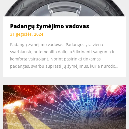
Padangų žymėjimo vadovas
31 gegužės, 2024
Padangų žymėjimo vadovas. Padangos yra viena
svarbiausių automobilio dalių, užtikrinanti saugumą ir
komfortą vairuojant. Norint pasirinkti tinkamas
padangas, svarbu suprasti jų žymėjimus, kurie nurodo…