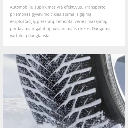
Automobilių supirkimas yra efektyvus. Transporto
priemonės gyvavimo ciklas apima įsigijimą,
eksploataciją, priežiūrą, remontą, vertės mažėjimą,
pardavimą ir galutinį pašalinimą iš rinkos. Dauguma
vartotojų daugiausia…