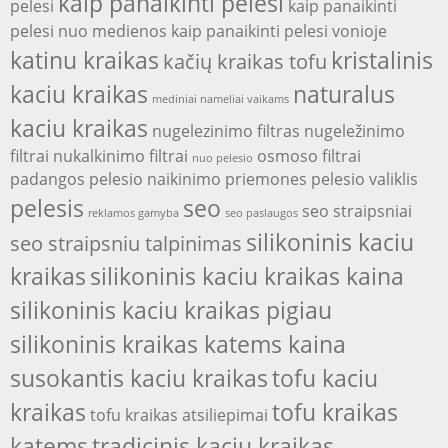
kaip panaikinti pelesi
pelesi
kaip panaikinti
pelesi nuo medienos
kaip panaikinti pelesi vonioje
katinu kraikas
kristalinis
kačių kraikas tofu
kaciu kraikas
naturalus
mediniai nameliai vaikams
kaciu kraikas
nugelezinimo filtras
nugeležinimo
filtrai
nukalkinimo filtrai
osmoso filtrai
nuo pelesio
padangos
pelesio naikinimo priemones
pelesio valiklis
pelesis
seo
seo straipsniai
reklamos gamyba
seo paslaugos
silikoninis kaciu
seo straipsniu talpinimas
kraikas
silikoninis kaciu kraikas kaina
silikoninis kaciu kraikas pigiau
silikoninis kraikas katems kaina
susokantis kaciu kraikas
tofu kaciu
kraikas
tofu kraikas
tofu kraikas atsiliepimai
katems
tradicinis kaciu kraikas