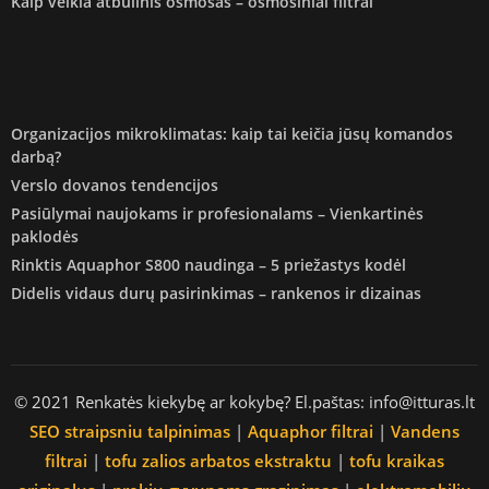
Kaip veikia atbulinis osmosas – osmosiniai filtrai
Organizacijos mikroklimatas: kaip tai keičia jūsų komandos
darbą?
Verslo dovanos tendencijos
Pasiūlymai naujokams ir profesionalams – Vienkartinės
paklodės
Rinktis Aquaphor S800 naudinga – 5 priežastys kodėl
Didelis vidaus durų pasirinkimas – rankenos ir dizainas
© 2021 Renkatės kiekybę ar kokybę? El.paštas: info@itturas.lt
SEO straipsniu talpinimas
|
Aquaphor filtrai
|
Vandens
filtrai
|
tofu zalios arbatos ekstraktu
|
tofu kraikas