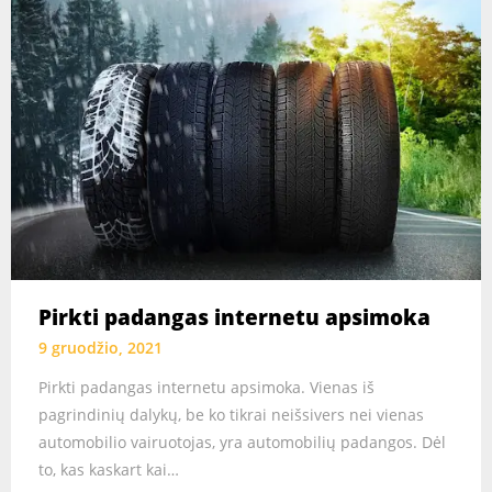
Pirkti padangas internetu apsimoka
9 gruodžio, 2021
Pirkti padangas internetu apsimoka. Vienas iš
pagrindinių dalykų, be ko tikrai neišsivers nei vienas
automobilio vairuotojas, yra automobilių padangos. Dėl
to, kas kaskart kai…