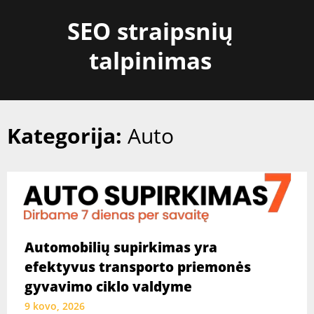
Skip
SEO straipsnių
to
content
talpinimas
Kategorija:
Auto
Automobilių supirkimas yra
efektyvus transporto priemonės
gyvavimo ciklo valdyme
9 kovo, 2026