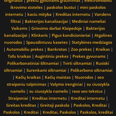
originalus
|
prekiu gyvunams grazinimas
|
elektromobiliu
ikrovimo stoteles
|
paskolos bustui
|
mini paskolos
internetu
|
kaciu mityba
|
Kreditas internetu
|
Vandens
filtrai
|
Bakterijos kanalizacijai
|
Mediniai nameliai
Vaikams
|
Griovimo darbai Klaipedoje
|
Bakterijos
kanalizacijai
|
Klinkeris
|
Pigus kondicionieriai
|
Atgalines
nuorodos
|
Spausdintuvu kasetes
|
Statybines medziagos
|
Automobiliu prekes
|
Bankrotas
|
Zoo prekes
|
Kraikas
|
Tofu kraikas
|
Augintiniu prekes
|
Prekes gyvunams
|
Polikarbonatiniai šiltnamiai
|
Tvirti siltnamiai
|
Rusiski
siltnamiai
|
Surenkami siltnamiai
|
Polikarbono siltnamiai
|
Kačių kraikas
|
Kačių maistas
|
Nuorodos
|
seo
straipsniu talpinimas
|
Valymo irenginiai
|
su ciuozykla
namelis
|
su ciuozykla namelis
|
raso seo tekstus
|
Straipsniai
|
Kreditas internetu
|
Kreditai internetu
|
Greitas kreditas
|
Greitoji paskola
|
Paskolos, Kreditai
|
Paskolos
|
Kreditai
|
Kreditai, Paskolos
|
Paskolos, kreditai