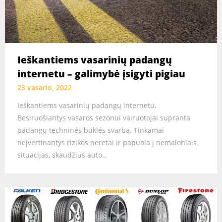
Ieškantiems vasarinių padangų
internetu – galimybė įsigyti pigiau
23 vasario, 2022
Ieškantiems vasarinių padangų internetu.
Besiruošiantys vasaros sezonui vairuotojai supranta
padangų techninės būklės svarbą. Tinkamai
neįvertinantys rizikos neretai ir papuola į nemaloniais
situacijas, skaudžius auto…