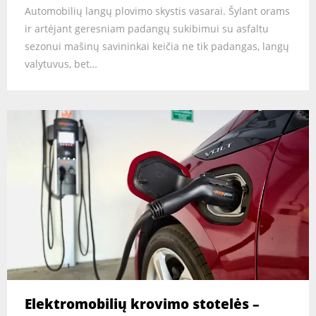
Automobilių langų plovimo skystis vasarai. Šylant orams
ir artėjant geresniam padangų sukibimui su asfaltu
sezonui mašinų savininkai keičia ne tik padangas, langų
valytuvus, bet…
Elektromobilių krovimo stotelės –