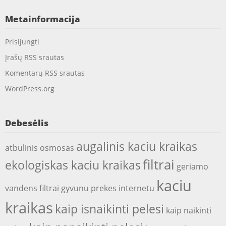
Metainformacija
Prisijungti
Įrašų RSS srautas
Komentarų RSS srautas
WordPress.org
Debesėlis
augalinis kaciu kraikas
atbulinis osmosas
filtrai
ekologiskas kaciu kraikas
geriamo
kaciu
vandens filtrai
gyvunu prekes internetu
kraikas
kaip isnaikinti pelesi
kaip naikinti