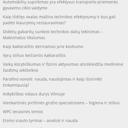
Automobilių supirkimas yra efektyvus transporto priemonės
gyvavimo ciklo valdyme
Kaip išdilęs ovalas mažina technikos efektyvumą ir kuo gali
padėti kiaurymių restauravimas?
Didelių gabaritų sunkios technikos dalių tekinimas –
Maksimalus tikslumas
Kaip kaklaraištis derinamas prie kostiumo
Vyrų stilius keičiantis kaklaraištis
Vaikų kūrybiškumas ir fizinis aktyvumas atsiskleidžia medinėse
žaidimų aikštelėse
Parafino vonelė: nauda, naudojimas ir kaip išsirinkti
tinkamiausią?
Kokybiškos vidaus durys Vilniuje
Vienkartinės pirštinės grožio specialistams – higiena ir stilius
WPC terasinės lentos
Eismo srauto tyrimai – analizė ir nauda